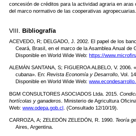
concesión de créditos para la actividad agraria en aras
del marco normativo de las cooperativas agropecuarias
VIII.
Bibliografía
ACEVEDO,
R; DELGADO
, J. 2002. El papel de los ban
Ceará, Brasil, en el marco de la Asamblea Anual de 
Disponible en World Wide Web:
https://www.microfi
ALEMÁN SANTANA
,
S;
FIGUEROA ALBELO
, V. 2006. 
cubana». En:
Revista Economía y Desarrollo
, Vol. 1
Disponible en World Wide Web:
www.econdesarrollo
BGM CONSULTORES ASOCIADOS
Ltda. 2015.
Condici
hortícolas y ganaderos
. Ministerio de Agricultura Ofici
Web:
www.odepa.gob.cl
. (Consultado 12/10/19).
CARROZA,
A; ZELEDÓN ZELEDÓN, R. 1990.
Teoría ge
Aires, Argentina.