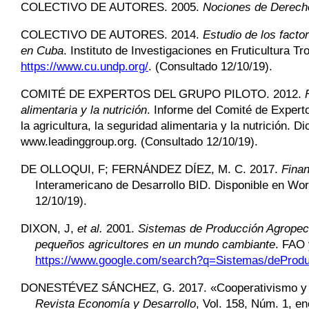
COLECTIVO DE AUTORES
. 2005.
Nociones de Derecho
COLECTIVO DE AUTORES
. 2014.
Estudio de los factor
en Cuba
. Instituto de Investigaciones en Fruticultura 
https://www.cu.undp.org/
. (Consultado 12/10/19).
COMITÉ DE EXPERTOS DEL GRUPO PILOTO
. 2012.
alimentaria y la nutrición
. Informe del Comité de Experto
la agricultura, la seguridad alimentaria y la nutrición.
www.leadinggroup.org. (Consultado 12/10/19).
DE OLLOQUI
,
F;
FERNÁNDEZ DÍEZ
, M. C. 2017.
Finan
Interamericano de Desarrollo BID. Disponible en W
12/10/19).
DIXON
,
J,
et al.
2001.
Sistemas de Producción Agropecu
pequeños agricultores en un mundo cambiante
. FAO 
https://www.google.com/search?q=Sistemas/deProd
DONESTÉVEZ SÁNCHEZ
,
G. 2017. «Cooperativismo y c
Revista Economía y Desarrollo
, Vol. 158, Núm. 1, e