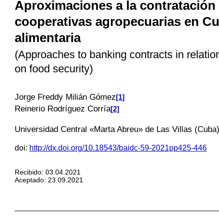
Aproximaciones a la contratación 
cooperativas agropecuarias en Cub
alimentaria
(Approaches to banking contracts in relation
on food security)
Jorge Freddy Milián Gómez
[1]
Reinerio Rodríguez Corría
[2]
Universidad Central «Marta Abreu» de Las Villas (Cuba
doi:
http://dx.doi.org/10.18543/baidc-59-2021pp425-446
Recibido: 03.04.2021
Aceptado: 23.09.2021