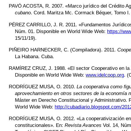
PAVÓ ACOSTA,
R. 2007. «
Marco jurídico del Crédito A
cubano
. Cord. Maritza Mc. Cormack Béquer, Tomo I. 
PÉREZ CARRILLO,
J. R. 2011. «Fundamentos Jurídicos
Núm. 01. Disponible en World Wide Web:
https://ww
15/11/19)
.
PIÑEIRO HARNECKER
,
C. (Compiladora). 2011.
Coope
La Habana. Cuba.
RAMÍREZ CRUZ
,
J. 1988. «El sector Cooperativo en la
Disponible en World Wide Web:
www.idelcoop.org
.
(
RODRÍGUEZ MUSA
,
O. 2010.
La cooperativa como figu
aprovechamiento en otros sectores de la economía na
Máster en Derecho Constitucional y Administrativo. 
World Wide Web:
http://cubadiario.blogspot.com/2
RODRÍGUEZ MUSA
,
O. 2012. «La cooperativización en
constitucionales». En:
Revista Avances
Vol. 14, Núm.