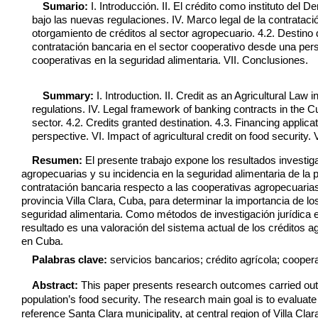
Sumario:
I. Introducción. II. El crédito como instituto del
bajo las nuevas regulaciones. IV. Marco legal de la contratac
otorgamiento de créditos al sector agropecuario. 4.2. Destino d
contratación bancaria en el sector cooperativo desde una persp
cooperativas en la seguridad alimentaria. VII. Conclusiones.
Summary:
I. Introduction. II. Credit as an Agricultural Law in
regulations. IV. Legal framework of banking contracts in the Cu
sector. 4.2. Credits granted destination. 4.3. Financing applica
perspective. VI. Impact of agricultural credit on food security. 
Resumen:
El presente trabajo expone los resultados investig
agropecuarias y su incidencia en la seguridad alimentaria de la p
contratación bancaria respecto a las cooperativas agropecuarias
provincia Villa Clara, Cuba, para determinar la importancia de los
seguridad alimentaria. Como métodos de investigación jurídica empl
resultado es una valoración del sistema actual de los créditos a
en Cuba.
Palabras clave:
servicios bancarios; crédito agrícola; cooper
Abstract:
This paper presents research
outcomes
carried out
population’s food security. The research
main goal
is to
evaluate
reference Santa Clara municipality
,
at
central
region of
Villa Clar