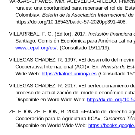
VARGAS-CHAVES
,
Iván,
ACEVEDO-CAICEDO
, Franc
rurales: una oportunidad para repensar el rol del Est
Colombia».
Boletín de la Asociación Internacional d
https://doi.org/10.18543/baidc-57-2020pp391-408.
VILLARREAL
,
F. G. (Editor). 2017.
Inclusión financiera
Santiago, Comisión Económica para América Latina 
www.cepal.org/es/
. (
Consultado 15/11/19)
.
VILLEGAS CHADEZ
,
R. 1997. «El desarrollo del movimi
Cooperativa Internacional (ACI)». En:
Revista de Est
Wide Web:
https://dialnet.unirioja.es
.
(Consultado 15/
VILLEGAS CHADEZ
,
R. 2017. «El perfeccionamiento de
proceso de actualización del modelo económico cub
Disponible en Word Wide Web:
http://dx.doi.org/10
ZELEDÓN ZELEDÓN
,
R. 2004. «Estado del derecho agr
Cooperación para la Agricultura IICA»,
Cuaderno Técn
Disponible en World Wide Web:
https://books.googl