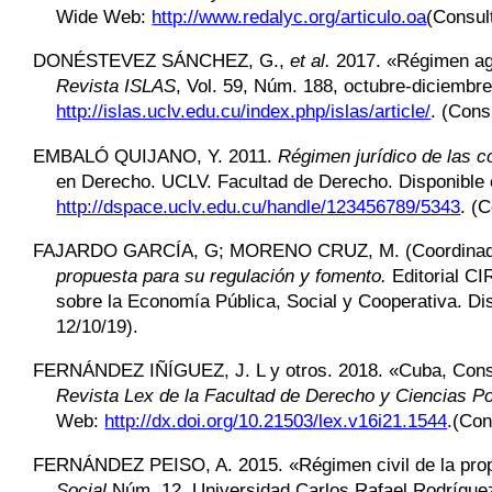
Wide Web:
http://www.redalyc.org/articulo.oa
(Consul
DONÉSTEVEZ SÁNCHEZ
,
G.,
et al.
2017. «Régimen agra
Revista ISLAS
, Vol. 59, Núm. 188, octubre-diciembr
http://islas.uclv.edu.cu/index.php/islas/article/
.
(Cons
EMBALÓ QUIJANO
,
Y. 2011.
Régimen jurídico de las 
en Derecho. UCLV. Facultad de Derecho. Disponible
http://dspace.uclv.edu.cu/handle/123456789/5343
.
(C
FAJARDO GARCÍA
,
G;
MORENO CRUZ
, M. (Coordina
propuesta para su regulación y fomento.
Editorial CI
sobre la Economía Pública, Social y Cooperativa. D
12/10/19).
FERNÁNDEZ IÑÍGUEZ
,
J. L y otros. 2018. «Cuba, Cons
Revista Lex de la Facultad de Derecho y Ciencias Po
Web:
http://dx.doi.org/10.21503/lex.v16i21.1544
.
(Con
FERNÁNDEZ PEISO
,
A. 2015. «Régimen civil de la pr
Social
Núm. 12. Universidad Carlos Rafael Rodrígue