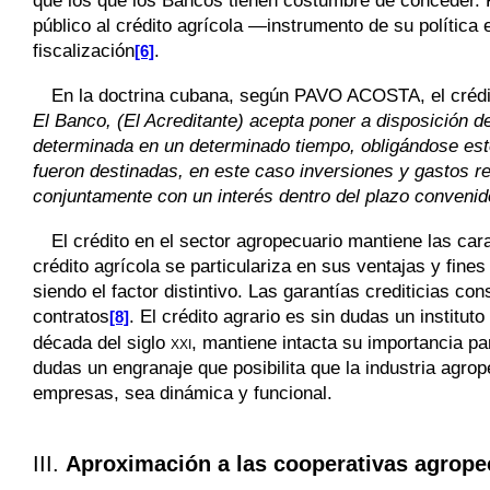
que los que los Bancos tienen costumbre de conceder. P
público al crédito agrícola —instrumento de su polític
fiscalización
.
[6]
En la doctrina cubana, según
PAVO ACOSTA,
el créd
El Banco, (El Acreditante) acepta poner a disposición d
determinada en un determinado tiempo, obligándose este ú
fueron destinadas, en este caso inversiones y gastos r
conjuntamente con un interés dentro del plazo convenid
El crédito en el sector agropecuario mantiene las cara
crédito agrícola se particulariza en sus ventajas y fine
siendo el factor distintivo. Las garantías crediticias co
contratos
. El crédito agrario es sin dudas un institu
[8]
década del siglo
xxi
, mantiene intacta su importancia par
dudas un engranaje que posibilita que la industria agrop
empresas, sea dinámica y funcional.
III.
Aproximación a las cooperativas agrope