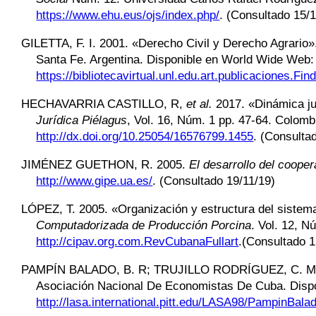
https://www.ehu.eus/ojs/index.php/
.
(Consultado 15/1
GILETTA
,
F. I. 2001. «Derecho Civil y Derecho Agrario»
Santa Fe. Argentina. Disponible en World Wide Web:
https://bibliotecavirtual.unl.edu.art.publicaciones.Fin
HECHAVARRIA CASTILLO
,
R
,
et al.
2017. «Dinámica ju
Jurídica Piélagus
, Vol. 16, Núm. 1 pp. 47-64. Colom
http://dx.doi.org/10.25054/16576799.1455
.
(Consultad
JIMÉNEZ GUETHON
,
R. 2005.
El desarrollo del coope
http://www.gipe.ua.es/
.
(Consultado 19/11/19)
LÓPEZ
,
T. 2005. «Organización y estructura del sistem
Computadorizada de Producción Porcina
. Vol. 12, 
http://cipav.org.com.RevCubanaFullart
.
(Consultado 1
PAMPÍN BALADO
,
B. R;
TRUJILLO RODRÍGUEZ
, C. 
Asociación Nacional De Economistas De Cuba. Disp
http://lasa.international.pitt.edu/LASA98/PampinBalad