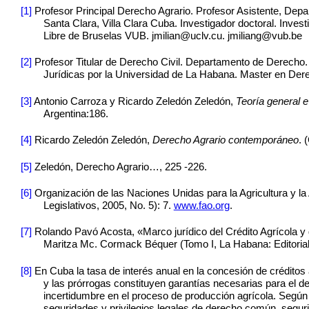
[1]
Profesor Principal Derecho Agrario. Profesor Asistente, Dep
Santa Clara, Villa Clara Cuba. Investigador doctoral. Inv
Libre de Bruselas VUB. jmilian@uclv.cu. jmiliang@vub.be
[2]
Profesor Titular de Derecho Civil. Departamento de Derecho.
Jurídicas por la Universidad de La Habana. Master en Dere
[3]
Antonio Carroza y Ricardo Zeledón Zeledón,
Teoría general e
Argentina:186.
[4]
Ricardo Zeledón Zeledón
,
Derecho Agrario contemporáneo
. 
[5]
Zeledón, Derecho Agrario…, 225 -226.
[6]
Organización de las Naciones Unidas para la Agricultura y l
Legislativos, 2005, No. 5): 7.
www.fao.org
.
[7]
Rolando Pavó Acosta
, «
Marco jurídico del Crédito Agrícola 
Maritza Mc. Cormack Béquer (Tomo I, La Habana: Editorial 
[8]
En Cuba la tasa de interés anual en la concesión de créditos 
y las prórrogas constituyen garantías necesarias para el d
incertidumbre en el proceso de producción agrícola. Según la
seguridades y privilegios legales de derecho común, segur