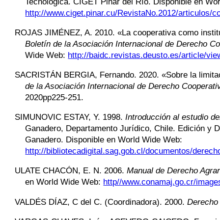
Tecnológica. CIGET Pinar del Río. Disponible en Wo
http://www.ciget.pinar.cu/RevistaNo.2012/articulos
ROJAS JIMÉNEZ
,
A. 2010. «La cooperativa como instit
Boletín de la Asociación Internacional de Derecho C
Wide Web:
http://baidc.revistas.deusto.es/article/vi
SACRISTÁN BERGIA
,
Fernando. 2020. «Sobre la limita
de la Asociación Internacional de Derecho Cooperati
2020pp225-251.
SIMUNOVIC ESTAY
,
Y. 1998.
Introducción al estudio d
Ganadero, Departamento Jurídico, Chile. Edición y 
Ga
nadero. Disponible en World Wide Web:
http://bibliotecadigital.sag.gob.cl/do
cumentos/derecho
ULATE CHACÓN
,
E. N. 2006.
Manual de Derecho Agrari
en World Wide Web:
http//www.conamaj.go.cr/images
VALDÉS DÍAZ
,
C del C. (Coordinadora). 2000.
Derecho 