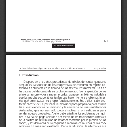
Boletín de la Asociación Internacional de Derecho Cooperativo
                                                           321
ISSN: 1134 - 993X, Núm. 46/2012, Bilbao, págs. 321-326
© Universidad de Deusto 
Las bases de la exitosa adaptación de Eroski a las nuevas condiciones del mercado 
Enrique Gadea
I. 
Introducción
Después  de  unos  años  precedentes  de  niveles  de  ventas  generales  
aceptables, la situación de las cooperativas de consumo en España co-
mienza a debilitarse en la década de los setenta. Posiblemente, una de 
las causas del descenso de su cuota de mercado fue la aparición de los 
primeros autoservicios y supermercados, aunque también es indudable 
que las propias cooperativas tenían que hacer frente a problemas inter-
nos que amenazaban su propio funcionamiento. Entre ellos, cabe des-
tacar: el coste de un personal, numeroso y poco preparado para asumir 
las nuevas exigencias del mercado y la existencia de unas instalaciones 
desfasadas,  que  no  eran  sólo  poco  atractivas  sino  insuficientes  para  
vender nuevos productos. A ello debe añadirse los problemas de liqui-
dez, a causa del pago aplazado por medio de las tradicionales libretas y 
de la política de distribución de retornos motivada por la presión de los 
socios, y los derivados de la pequeña dimensión de muchas de las coo-
perativas  de  consumo  existentes.  Dada  la  situación,  la  alternativa  era  