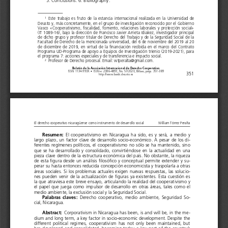
5. Conclusions. 6. Bibliography.
  Este  trabajo  es  fruto  de  la  estancia  internacional  realizada  en  la  Universidad  de  
1
Deusto y, más concretamente, en el grupo de investigación reconocido por el Gobierno 
Vasco  «Cooperativismo,  fiscalidad,  fomento,  relaciones  laborales  y  protección  social»  
(IT 1089-16), bajo la dirección de Francisco Javier Arrieta Idiakez, investigador principal 
de dicho grupo y profesor titular de Derecho del Trabajo y de la Seguridad Social de la 
Facultad de Derecho de la mencionada universidad, del 6 de noviembre del 2019 al 20 
de  diciembre  de  2019,  en  virtud  de  la  financiación  recibida  en  el  marco  del  Contrato  
Programa UD-Programa de apoyo a Equipos de Investigación trienio (2019-2021), para 
el programa 7: acciones especiales y de transferencia e impacto social.
  Profesor de Derecho procesal. Email: wtperalta@gmail.com.
2
Boletín de la Asociación Internacional de Derecho Cooperativo
ISSN: 1134-993X 
•    ISSN-e: 2386-4893, No. 57/2020, Bilbao, págs. 351-389
351
http://www.baidc.deusto.es 
El derecho cooperativo nicaragüense como instrumento de desarrollo social 
William Tórrez Peralta
Resumen:
El  cooperativismo  en  Nicaragua  ha  sido,  es  y  será,  a  medio  y  
largo plazo, un factor clave de desarrollo socio-económico. A pesar de los di-
ferentes regímenes políticos, el cooperativismo no sólo se ha mantenido, sino 
que  se  ha  desarrollado  y  consolidado,  convirtiéndose  en  la  actualidad  en  una  
pieza clave dentro de la estructura económica del país. No obstante, la riqueza 
de esta figura desde un análisis filosófico y conceptual permite extender y su-
perar su hasta entonces reducida concepción economicista y traspolarla a otras 
áreas sociales. Si los problemas actuales exigen nuevas respuestas, las solucio-
nes pueden venir de la actualización de figuras ya existentes. Esta cuestión es 
la que atraviesa este breve ensayo, articulando la realidad del cooperativismo y 
el papel que juega como impulsor de desarrollo en otras áreas, tales como el 
medio ambiente, la exclusión social y la Seguridad Social.  
Palabras  claves:
Derecho  cooperativo,  medio  ambiente,  Seguridad  So-
cial, Nicaragua.
Abstract: 
Corporativism in Nicaragua has been, is and will be, in the me-
dium and long term, a key factor in socio-economic development. Despite the 
different  political  regimes,  cooperativism  has  not  only  been  maintained,  but  
has  developed  and  consolidated,  becoming  today  a  key  part  of  the  country’s  