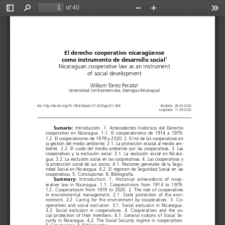
of 40
Toggle
Find
Zoom
Zoom
Too
Sidebar
Out
In
El derecho cooperativo nicaragüense 
como instrumento de desarrollo social
1
Nicaraguan cooperative law as an instrument 
of social development
William Tórrez Peralta
2
Universidad Centroamericana, Managua (Nicaragua)
doi: http://dx.doi.org/10.18543/baidc-57-2020pp351-389 
Recibido: 28.05.2020 
Aceptado: 11.09.2020
Sumario:
Introducción.  1.  Antecedentes  históricos  del  Derecho  
cooperativo  en  Nicaragua.  1.1.  El  cooperativismo  de  1914  a  1979.  
1.2. El cooperativismo de 1979 a 2020. 2. El rol de las cooperativas en 
la gestión del medio ambiente. 2.1. La protección estatal al medio am-
biente.  2.2.  El  cuido  del  medio  ambiente  por  las  cooperativas.  3.  Las  
cooperativas  y  la  exclusión  social.  3.1.  La  exclusión  social  en  Nicara-
gua. 3.2. La exclusión social en las cooperativas. 4. Las cooperativas y 
la protección social de sus socios. 4.1. Nociones generales de la Segu-
ridad  Social  en  Nicaragua.  4.2.  El  régimen  de  Seguridad  Social  en  las  
cooperativas. 5. Conclusiones. 6. Bibliografía. 
Summary:
Introduction.  1.  Historical  antecedents  of  coop-
erative  law  in  Nicaragua.  1.1.  Cooperativism  from  1914  to  1979.  
1.2.  Cooperativism  from  1979  to  2020.  2.  The  role  of  cooperatives  
in  environmental  management.  2.1.  State  protection  of  the  envi-
ronment.  2.2.  Caring  for  the  environment  by  cooperatives.  3.  Co-
operatives  and  social  exclusion.  3.1.  Social  exclusion  in  Nicaragua.  
3.2.  Social  exclusion  in  cooperatives.  4.  Cooperatives  and  the  so
-
cial  protection  of  their  members.  4.1.  General  notions  of  Social  Se-
curity  in  Nicaragua.  4.2.  The  Social  Security  regime  in  cooperatives.  