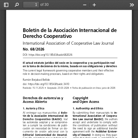
of 30
Toggle
Find
Zoom
Zoom
Too
Sidebar
Out
In
Boletín de la Asociación Internacional de 
Derecho Cooperativo
International Association of Cooperative Law Journal
No. 68/2026
DOI: https://doi.org/10.18543/baidc682026
El actual estatuto jurídico del socio en la cooperativa y su participación real 
en la toma de decisiones de la misma, basada en sus obligaciones y derechos
The current legal framework governing cooperative members and their effective 
role in decision-making processes, based on their rights and obligations
Ramón Borjabad Bellido
doi: https://doi.org/10.18543/baidc.3410
Recibido: 15.11.2025 
•  Aceptado: 23.03.2026 
•  Fecha de publicación en línea: junio de 2026
Derechos de autores/as y  
Copyright 
Acceso Abierto
and Open Access
1. Autoría y Ética
1. Authorship and Ethics
Bole-
In-
Al entregar sus manuscritos al 
By submitting their manuscripts to 
tín  de  la  Asociación  Internacional  de  
ternational  Association  of  Coopera-
Derecho  Cooperativo  (BAIDC)
tive  Law  Journal  (BAIDC)
, los/
, the authors 
las autores/as aceptan y se comprome
-
accept and undertake to comply with 
ten a cumplir las condiciones de publi
-
the conditions of publication without 
cación sin necesidad de firmar un do
-
the need to sign an additional transfer 
Publisher  (Univer-
cumento  de  cesión  adicional  con  la 
agreement with the 
Editorial  (Universidad  de  Deusto)
sity of Deusto)
. 
. In doing so, they guar
-
Con ello, garantizan que su trabajo es in
-
antee that their work is unpublished in 