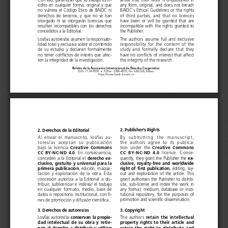
édito en cualquier forma, original y que 
any form, original, and does not breach 
no vulnera el Código Ético de BAIDC ni 
BAIDC’s Ethical Guidelines or the rights 
derechos de terceros, y que no se han 
of third parties, and that no licences 
otorgado ni se otorgarán licencias que 
have been or will be granted that are 
resulten incompatibles con los derechos 
incompatible with the rights granted to 
concedidos a la Editorial. 
the Publisher.
Los/las autores/as asumen la responsabi
-
The authors assume full and exclusive 
lidad total y exclusiva sobre el contenido 
responsibility for the content of the 
de su estudio y declaran formalmente 
study and formally declare that they 
no tener conflictos de interés que afec
-
have no conflicts of interest that affect 
ten la integridad de la investigación.
the integrity of the research. 
Boletín de la Asociación Internacional de Derecho Cooperativo
ISSN: 1134-993X 
•  ISSN-e: 2386-4893, No. 68/2026, Bilbao
https://www.baidc.deusto.es
2. Publisher’s Rights
2. Derechos de la Editorial
By  submitting  the  manuscript, 
Al enviar el manuscrito, los/las au
-
the  authors  agree  to  its  publica
-
tores/as  aceptan  su  publicación 
Creative  Commons  
Creative  Commons  
tion  under  the 
bajo la licencia 
CC  BY-NC-ND  4.0
CC  BY-NC-ND  4.0
  licence.  Conse
-
. En consecuencia, 
ex-
derecho ex-
quently, they grant the Publisher the 
conceden a la Editorial el 
clusive,  royalty-free  and  worldwide  
clusivo, gratuito y universal para la 
right  of  first  publication
primera publicación
, editing, lay
-
, edición, maque
-
out and exploitation of the article. This 
tación y explotación de la obra. Esta 
grant authorises the Publisher to distrib
-
concesión autoriza a la Editorial a dis
-
ute, sub-license and index the work in 
tribuir, sublicenciar e indexar el trabajo 
any format, medium, database or insti
-
en cualquier formato, medio, base de 
tutional repository, for the purposes of 
datos o repositorio institucional, con fi
-
promotion and scientific dissemination.
nes de promoción y difusión científica.
3. Copyright
3. Derechos de autores/as
retain  the  intellectual  
conservan  la  propie-
The authors 
Los/las autores/as 
property  rights  to  their  article  and  
dad  intelectual  de  su  obra  y  retie-
retain  the  right  to  distribute  and  
nen  el  derecho  a  distribuir  y  utilizar  