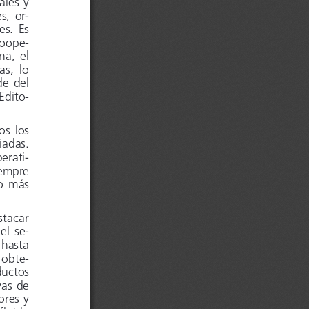
ales 
y 
es
,  or-
es.
  Es  
 coope
-
ina
,  el  
,  lo  
de  de
l 
 Edito-
os  los
iadas. 
p
erati-
empre 
o  más
stacar  
 e
l  se-
 hast
a 
 
obte-
ducto
s 
vas de 
or
es y 