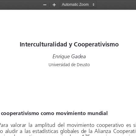
Zoom
Zoom
Out
In
Interculturalidad y Cooperativismo
Enrique Gadea
Universidad de Deusto
l cooperativismo como movimiento mundial
Para  valorar  la  amplitud  del  movimiento  cooperativo  es  s
o  aludir  a  las  estadísticas  globales  de  la  Alianza  Coopera
t