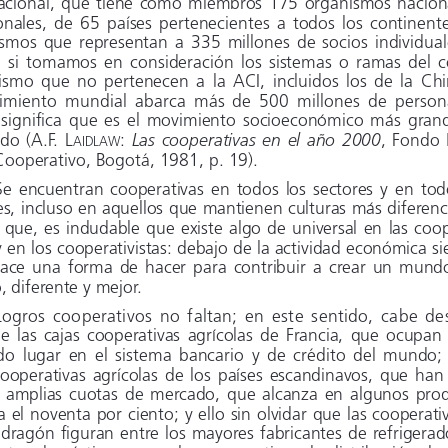
acional, que tiene como miembros 175 organismos nacion
onales,  de  65  países  pertenecientes  a  todos  los  continent
smos  que  representan  a  335  millones  de  socios  individual
  si  tomamos  en  consideración  los  sistemas  o  ramas  del 
ismo  que  no  pertenecen  a  la  ACI,  incluidos  los  de  la  Ch
miento  mundial  abarca  más  de  500  millones  de  personas
 significa  que  es  el  movimiento  socioeconómico  más  gran
o  (A.F.  L
: 
Las  cooperativas  en  el  año  2000
,  Fondo 
AIDLAW
 Cooperativo, Bogotá, 1981, p. 19).
Se  encuentran  cooperativas  en  todos  los  sectores  y  en  tod
es, incluso en aquellos que mantienen culturas más diferenc
  que,  es  indudable  que  existe  algo  de  universal  en  las  coo
y en los cooperativistas: debajo de la actividad económica 
si
ace  una  forma  de  hacer  para  contribuir  a  crear  un  mund
o, diferente y mejor.
Logros  cooperativos  no  faltan;  en  este  sentido,  cabe  de
  las  cajas  cooperativas  agrícolas  de  Francia,  que  ocupan 
o  lugar  en  el  sistema  bancario  y  de  crédito  del  mundo; 
cooperativas  agrícolas  de  los  países  escandinavos,  que  han 
  amplias  cuotas  de  mercado,  que  alcanza  en  algunos  pro
a el noventa por ciento; y ello sin olvidar que las coopera
ti
ragón figuran entre los mayores fabricantes de refrigerad