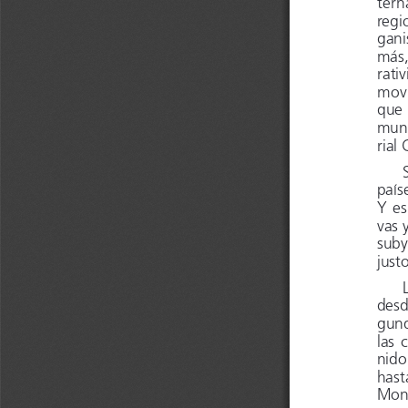
tern
regi
gani
más,
rativ
movi
que 
mund
rial
país
Y  es
vas 
suby
just
desde
gund
las  
nido
hast
Mond