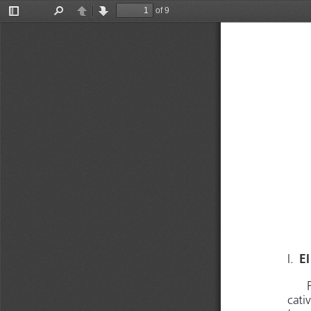
of 9
Toggle
Find
Previous
Next
Sidebar
I. 
E
cativ