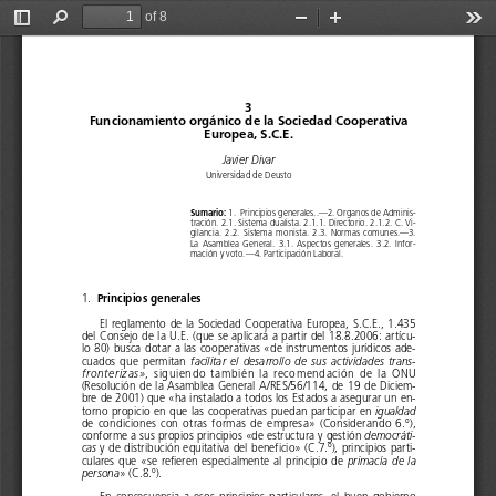
of 8
Toggle
Find
Zoom
Zoom
Too
Sidebar
Out
In
3
Funcionamiento orgánico de la Sociedad Cooperativa
Europea, S.C.E.
Javier Divar
Universidad de Deusto
Sumario: 
1.  Principios generales..—2. Organos de Adminis-
tración. 2.1. Sistema dualista. 2.1.1. Directorio. 2.1.2. C. Vi-
gilancia.  2.2.  Sistema  monista.  2.3.  Normas  comunes.—3.
La  Asamblea  General.  3.1.  Aspectos  generales.  3.2.  Infor-
mación y voto.—4. Participación Laboral.
1.
Principios generales
El  reglamento  de  la  Sociedad  Cooperativa  Europea,  S.C.E.,  1.435
del Consejo de la U.E. (que se aplicará a partir del 18.8.2006: artícu-
lo 80) busca dotar a las cooperativas «de instrumentos jurídicos ade-
cuados  que  permitan  
facilitar  el  desarrollo  de  sus  actividades  trans-
fronterizas»
, siguiendo también la recomendación de la ONU
(Resolución  de  la  Asamblea  General  A/RES/56/114,  de  19  de  Diciem-
bre de 2001) que «ha instalado a todos los Estados a asegurar un en-
torno propicio en que las cooperativas puedan participar en 
igualdad
de  condiciones  con  otras  formas  de  empresa»  (Considerando  6.º),
conforme a sus propios principios «de estructura y gestión 
democráti-
cas
y de distribución equitativa del beneficio» (C.7.º), principios parti-
culares  que  «se  refieren  especialmente  al  principio  de  
primacía  de  la
persona
» (C.8.º).