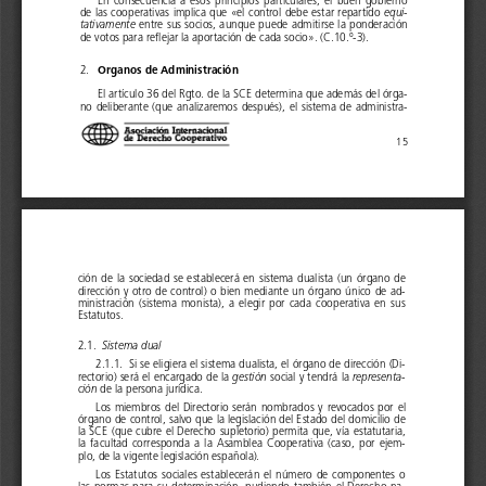
En  consecuencia  a  esos  principios  particulares,  el  buen  gobierno
de las cooperativas implica que «el control debe estar repartido 
equi-
tativamente
entre sus socios, aunque puede admitirse la ponderación
de votos para reflejar la aportación de cada socio». (C.10.º-3).
2. 
Organos de Administración
El artículo 36 del Rgto. de la SCE determina que además del órga-
no  deliberante  (que  analizaremos  después),  el  sistema  de  administra-
15
ción  de  la  sociedad  se  establecerá  en  sistema  dualista  (un  órgano  de
dirección y otro de control) o bien mediante un órgano único de ad-
ministración  (sistema  monista),  a  elegir  por  cada  cooperativa  en  sus
Estatutos.
2.1.
Sistema dual
2.1.1.  Si se eligiera el sistema dualista, el órgano de dirección (Di-
rectorio) será el encargado de la 
gestión
social y tendrá la 
representa-
ción
de la persona jurídica. 
Los  miembros  del  Directorio  serán  nombrados  y  revocados  por  el
órgano de control, salvo que la legislación del Estado del domicilio de
la SCE (que cubre el Derecho supletorio) permita que, vía estatutaria,
la  facultad  corresponda  a  la  Asamblea  Cooperativa  (caso,  por  ejem-
plo, de la vigente legislación española). 
Los  Estatutos  sociales  establecerán  el  número  de  componentes  o