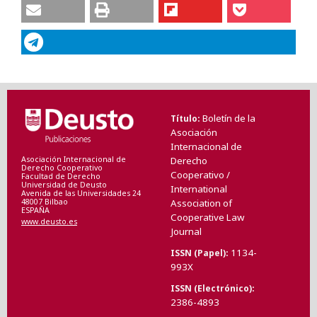
Boletín de la
Título
Asociación
Internacional de
Asociación Internacional de
Derecho
Derecho Cooperativo
Cooperativo /
Facultad de Derecho
Universidad de Deusto
International
Avenida de las Universidades 24
48007 Bilbao
Association of
ESPAÑA
Cooperative Law
www.deusto.es
Journal
1134-
ISSN (Papel)
993X
ISSN (Electrónico)
2386-4893