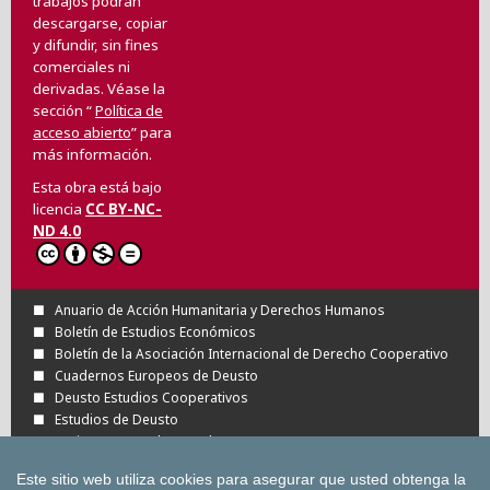
trabajos podrán
descargarse, copiar
y difundir, sin fines
comerciales ni
derivadas. Véase la
sección “
Política de
acceso abierto
” para
más información.
Esta obra está bajo
licencia
CC BY-NC-
ND 4.0
Anuario de Acción Humanitaria y Derechos Humanos
Boletín de Estudios Económicos
Boletín de la Asociación Internacional de Derecho Cooperativo
Cuadernos Europeos de Deusto
Deusto Estudios Cooperativos
Estudios de Deusto
Revista Deusto de Derechos Humanos
Tuning Journal for Higher Education
Este sitio web utiliza cookies para asegurar que usted obtenga la
Todas las Revistas Científicas de Deusto en