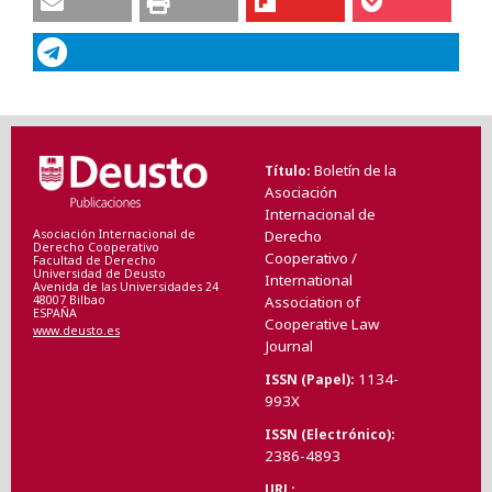
Boletín de la
Título
Asociación
Internacional de
Asociación Internacional de
Derecho
Derecho Cooperativo
Cooperativo /
Facultad de Derecho
Universidad de Deusto
International
Avenida de las Universidades 24
48007 Bilbao
Association of
ESPAÑA
Cooperative Law
www.deusto.es
Journal
1134-
ISSN (Papel)
993X
ISSN (Electrónico)
2386-4893
URL