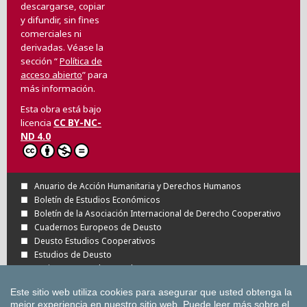
descargarse, copiar
y difundir, sin fines
comerciales ni
derivadas. Véase la
sección “
Política de
acceso abierto
” para
más información.
Esta obra está bajo
licencia
CC BY-NC-
ND 4.0
Anuario de Acción Humanitaria y Derechos Humanos
Boletín de Estudios Económicos
Boletín de la Asociación Internacional de Derecho Cooperativo
Cuadernos Europeos de Deusto
Deusto Estudios Cooperativos
Estudios de Deusto
Revista Deusto de Derechos Humanos
Tuning Journal for Higher Education
Este sitio web utiliza cookies para asegurar que usted obtenga la
Todas las Revistas Científicas de Deusto en
mejor experiencia en nuestro sitio web.
Puede leer más sobre el