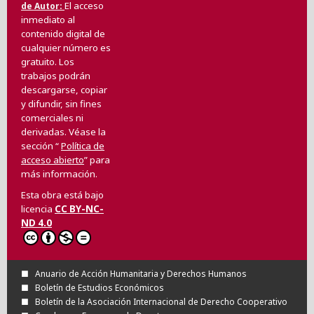
El acceso
de Autor
inmediato al
contenido digital de
cualquier número es
gratuito. Los
trabajos podrán
descargarse, copiar
y difundir, sin fines
comerciales ni
derivadas. Véase la
sección “
Política de
acceso abierto
” para
más información.
Esta obra está bajo
licencia
CC BY-NC-
ND 4.0
Anuario de Acción Humanitaria y Derechos Humanos
Boletín de Estudios Económicos
Boletín de la Asociación Internacional de Derecho Cooperativo