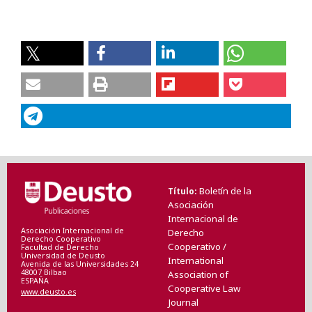
Boletín de la
Título
Asociación
Internacional de
Asociación Internacional de
Derecho
Derecho Cooperativo
Cooperativo /
Facultad de Derecho
Universidad de Deusto
International
Avenida de las Universidades 24
48007 Bilbao
Association of
ESPAÑA
Cooperative Law
www.deusto.es
Journal