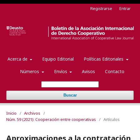
Registrarse
Entrar
Acerca de
Equipo Editorial
Políticas Editoriales
Números
Envíos
Avisos
Contacto
Buscar
Inicio
/
Archivos
/
Núm. 59 (2021): Cooperación entre cooperativas
/
Artículos
Aproximaciones a la contratación