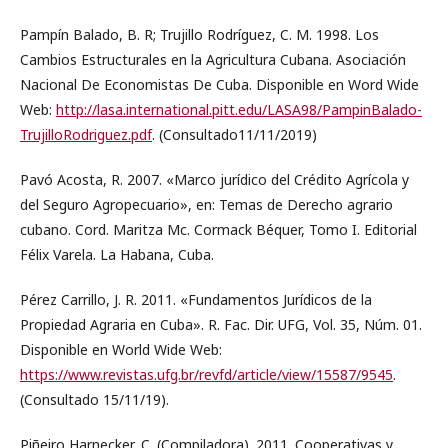
Pampín Balado, B. R; Trujillo Rodríguez, C. M. 1998. Los
Cambios Estructurales en la Agricultura Cubana. Asociación
Nacional De Economistas De Cuba. Disponible en Word Wide
Web:
http://lasa.international.pitt.edu/LASA98/PampinBalado-
TrujilloRodriguez.pdf
. (Consultado11/11/2019)
Pavó Acosta, R. 2007. «Marco jurídico del Crédito Agrícola y
del Seguro Agropecuario», en: Temas de Derecho agrario
cubano. Cord. Maritza Mc. Cormack Béquer, Tomo I. Editorial
Félix Varela. La Habana, Cuba.
Pérez Carrillo, J. R. 2011. «Fundamentos Jurídicos de la
Propiedad Agraria en Cuba». R. Fac. Dir. UFG, Vol. 35, Núm. 01.
Disponible en World Wide Web:
https://www.revistas.ufg.br/revfd/article/view/15587/9545
.
(Consultado 15/11/19).
Piñeiro Harnecker, C. (Compiladora). 2011. Cooperativas y