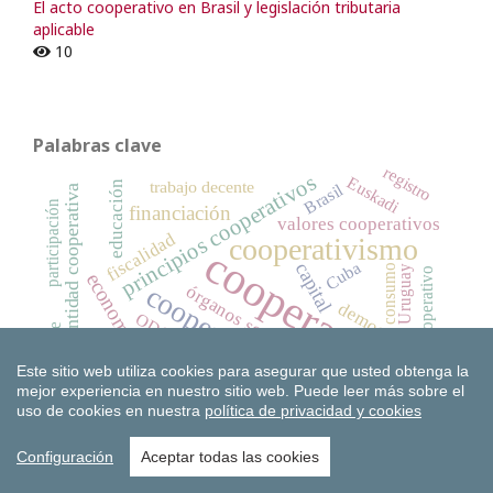
El acto cooperativo en Brasil y legislación tributaria
aplicable
10
Palabras clave
registro
principios cooperativos
Euskadi
trabajo decente
educación
Brasil
identidad cooperativa
participación
financiación
valores cooperativos
fiscalidad
cooperativismo
cooperativas
Cuba
capital
consumo
Uruguay
acto cooperativo
economía social
cooperativa
órganos sociales
democracia
ODS
excedente
crisis
autonomía
Este sitio web utiliza cookies para asegurar que usted obtenga la
desarrollo
transformación
innovación
mejor experiencia en nuestro sitio web.
Puede leer más sobre el
España
reservas
Unión Europea
uso de cookies en nuestra
política de privacidad y cookies
legislación cooperativa
Configuración
Aceptar todas las cookies