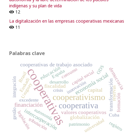
indígenas y su plan de vida
12
La digitalización en las empresas cooperativas mexicanas
11
Palabras clave
cooperativas de trabajo asociado
ODS
educación
cooperativas
consumo
democracia
España
capital social
Brasil
economía social
integración
Euskadi
transformación
desarrollo
innovación
Uruguay
fiscalidad
reservas
capital
crisis
cooperativismo
formación
excedente
cooperativa
financiación
autonomía
gestão
intercooperación
valores cooperativos
legislación
Cuba
globalización
tributación
universidad
registro
patrimonio