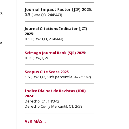
Journal Impact Factor (JIF) 2025
:
o.
0.5
(Law: Q3, 244/443)
Journal Citations Indicator (JCI)
2025
:
0.53 (Law: Q3, 234/443)
e
Scimago Journal Rank (SJR) 2025
:
0.31 (Law, Q2)
Scopus Cite Score 2025
:
1.6 (Law: Q2, 58th percentile, 477/1162)
Índice Dialnet de Revistas (IDR)
2024
:
Derecho: C1, 14/342
Derecho Civil y Mercantil: C1, 2/58
VER MÁS...