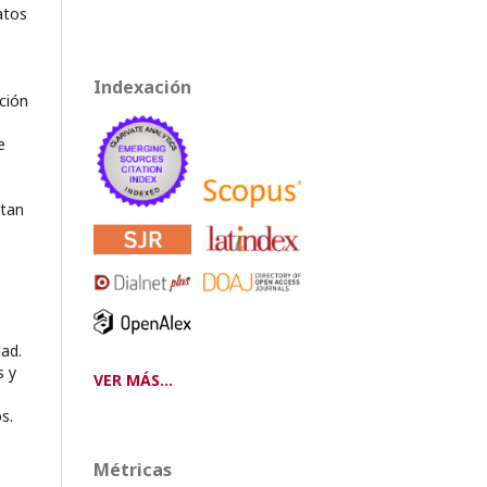
atos
Indexación
ción
e
itan
dad.
s y
VER MÁS...
s.
Métricas