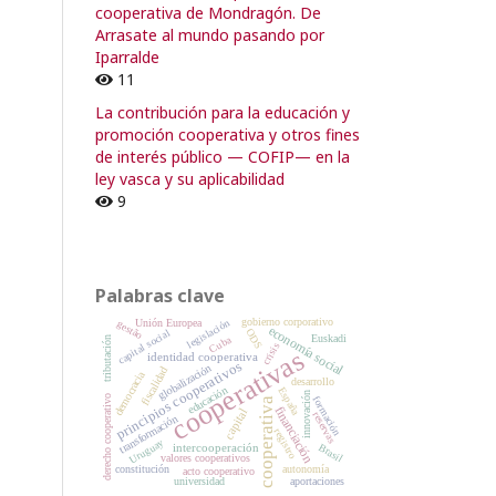
cooperativa de Mondragón. De
Arrasate al mundo pasando por
Iparralde
11
La contribución para la educación y
promoción cooperativa y otros fines
de interés público — COFIP— en la
ley vasca y su aplicabilidad
9
Palabras clave
gobierno corporativo
legislación
Unión Europea
gestão
economía social
ODS
capital social
Euskadi
Cuba
tributación
crisis
cooperativas
identidad cooperativa
principios cooperativos
globalización
fiscalidad
democracia
desarrollo
educación
España
innovación
derecho cooperativo
formación
cooperativa
financiación
capital
reservas
transformación
registro
Uruguay
intercooperación
Brasil
valores cooperativos
constitución
autonomía
acto cooperativo
universidad
aportaciones