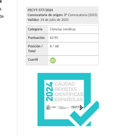
e
a.
 de
s