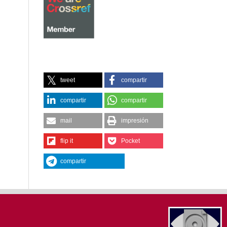
tweet
compartir
compartir
compartir
mail
impresión
flip it
Pocket
compartir