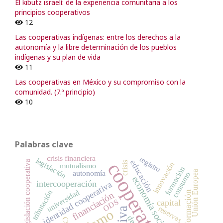
El kibutz israelí: de la experiencia comunitaria a los
principios cooperativos
12
Las cooperativas indígenas: entre los derechos a la
autonomía y la libre determinación de los pueblos
indígenas y su plan de vida
11
Las cooperativas en México y su compromiso con la
comunidad. (7.º principio)
10
Palabras clave
crisis financiera
registro
legislación
educación
cooperativas
legislación cooperativa
crisis
innovación
mutualismo
formación
autonomía
Unión Europea
consumo
economía social
intercooperación
identidad cooperativa
universidad
tributación
transformación
financiación
ODS
capital
reservas