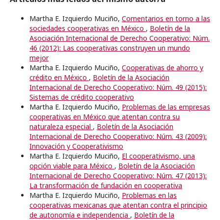
Martha E. Izquierdo Muciño,
Comentarios en torno a las
sociedades cooperativas en México
,
Boletín de la
Asociación Internacional de Derecho Cooperativo: Núm.
46 (2012): Las cooperativas construyen un mundo
mejor
Martha E. Izquierdo Muciño,
Cooperativas de ahorro y
crédito en México
,
Boletín de la Asociación
Internacional de Derecho Cooperativo: Núm. 49 (2015):
Sistemas de crédito cooperativo
Martha E. Izquierdo Muciño,
Problemas de las empresas
cooperativas en México que atentan contra su
naturaleza especial
,
Boletín de la Asociación
Internacional de Derecho Cooperativo: Núm. 43 (2009):
Innovación y Cooperativismo
Martha E. Izquierdo Muciño,
El cooperativismo, una
opción viable para México
,
Boletín de la Asociación
Internacional de Derecho Cooperativo: Núm. 47 (2013):
La transformación de fundación en cooperativa
Martha E. Izquierdo Muciño,
Problemas en las
cooperativas mexicanas que atentan contra el principio
de autonomía e independencia
,
Boletín de la