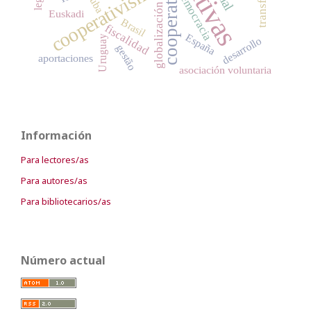
cooperativa
cooperativismo
democracia
Cuba
globalización
Euskadi
Brasil
fiscalidad
España
Uruguay
desarrollo
gestão
aportaciones
asociación voluntaria
Información
Para lectores/as
Para autores/as
Para bibliotecarios/as
Número actual