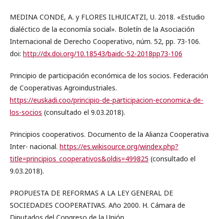
MEDINA CONDE, A. y FLORES ILHUICATZI, U. 2018. «Estudio
dialéctico de la economía social». Boletín de la Asociación
Internacional de Derecho Cooperativo, núm. 52, pp. 73-106.
doi:
http://dx.doi.org/10.18543/baidc-52-2018pp73-106
Principio de participación económica de los socios. Federación
de Cooperativas Agroindustriales.
https://euskadi.coo/principio-de-participacion-economica-de-
los-socios
(consultado el 9.03.2018).
Principios cooperativos. Documento de la Alianza Cooperativa
Inter- nacional.
https://es.wikisource.org/windex.php?
title=principios_cooperativos&oldis=499825
(consultado el
9.03.2018).
PROPUESTA DE REFORMAS A LA LEY GENERAL DE
SOCIEDADES COOPERATIVAS. Año 2000. H. Cámara de
Diputados del Congreso de la Unión.