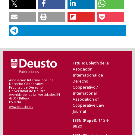
Boletín de la
Título
Asociación
Internacional de
Asociación Internacional de
Derecho
Derecho Cooperativo
Cooperativo /
Facultad de Derecho
Universidad de Deusto
International
Avenida de las Universidades 24
48007 Bilbao
Association of
ESPAÑA
Cooperative Law
www.deusto.es
Journal
1134-
ISSN (Papel)
993X