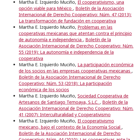
Martha E. Izquierdo Muciño,
El cooperativismo, una
opción viable para México
,
Boletín de la Asociación
Internacional de Derecho Cooperativo: Núm. 47 (2013):
La transformación de fundación en cooperativa
Martha E. Izquierdo Muciño,
Problemas en las
cooperativas mexicanas que atentan contra el principio
de autonomía e independencia
,
Boletín de la
Asociación Internacional de Derecho Cooperativo: Núm.
55 (2019): La autonomía e independencia de la
cooperativa
Martha E. Izquierdo Muciño,
La participación económica
de los socios en las empresas cooperativas mexicanas
,
Boletín de la Asociación Internacional de Derecho
Cooperativo: Núm. 53 (2018): La participación
económica de los socios
Martha E. Izquierdo Muciño,
Sociedad Cooperativa de
Artesanos de Santiago Temoaya, S.L.C.
,
Boletín de la
Asociación Internacional de Derecho Cooperativo: Núm.
41 (2007): Interculturalidad y Cooperativismo
Martha E. Izquierdo Muciño,
El cooperativismo
mexicano, bajo el contexto de la Economía Social
,
Boletín de la Asociación Internacional de Derecho
Cooperativo: Núm. 44 (2010): Las cooperativas ante la