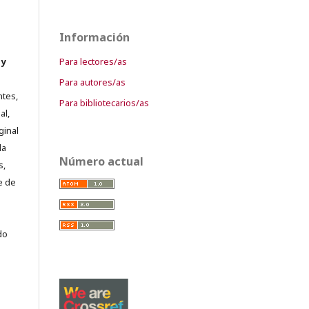
Información
Para lectores/as
 y
Para autores/as
ntes,
Para bibliotecarios/as
al,
ginal
la
Número actual
s,
e de
do