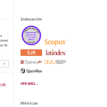
Indexación
ra
acional
e), 95-
-
VER MÁS...
n de
Métricas