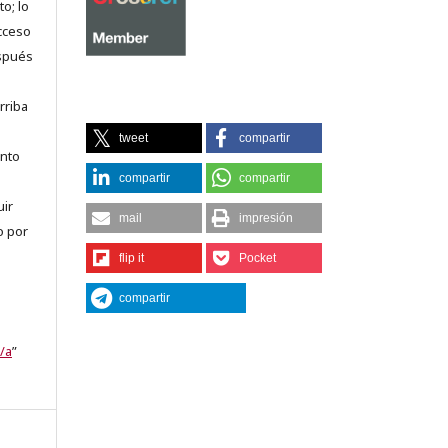
o; lo
acceso
espués
rriba
tweet
compartir
anto
compartir
compartir
uir
mail
impresión
o por
flip it
Pocket
compartir
/a
”