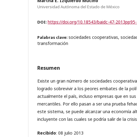
Martha E. Izquierdo Muciño
Universidad Autónoma del Estado de México
https://doi.org/10.18543/baidc-47-2013pp95
DOI:
sociedades cooperativas, socieda
Palabras clave:
transformación
Resumen
Existe un gran número de sociedades cooperativa
logrado sobrevivir a los peores embates de la pol
actualmente el país, incluso empresas que en su
mercantiles. Por ello pasan a ser una prueba feha
este sistema, se puede alcanzar una economía al
incluyente con las cuales se podría salir de la crisi
Recibido
: 08 julio 2013