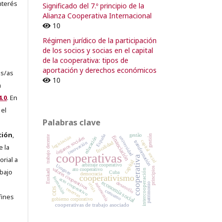
nterés
Significado del 7.º principio de la
Alianza Cooperativa Internacional
10
Régimen jurídico de la participación
de los socios y socias en el capital
de la cooperativa: tipos de
aportación y derechos económicos
es/as
10
a
.0
. En
 el
Palabras clave
ción
,
gestão
España
gestión
trabajo decente
financiación
legislación
universidad
órganos sociales
educación
capital social
transformación
innovación
fiscalidad
e la
cooperativas
cooperativa
orial a
capital
arbitraje cooperativo
Uruguay
principios
valores cooperativos
ato cooperativo
abajo
intercooperación
Euskadi
Cuba
democracia
cooperativismo
formación
acto cooperativo
economía social
desarrollo
e
crisis
patrimonio
autonomía
ODS
reservas
consumo
fines
gobierno corporativo
cooperativas de trabajo asociado