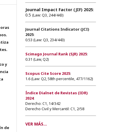
Journal Impact Factor (JIF) 2025
:
0.5
(Law: Q3, 244/443)
toras
Journal Citations Indicator (JCI)
2025
:
hos.
0.53 (Law: Q3, 234/443)
tiza
tes.
Scimago Journal Rank (SJR) 2025
:
0.31 (Law, Q2)
co y
encia
Scopus Cite Score 2025
:
1.6 (Law: Q2, 58th percentile, 477/1162)
ta
Índice Dialnet de Revistas (IDR)
2024
:
Derecho: C1, 14/342
Derecho Civil y Mercantil: C1, 2/58
VER MÁS...
ín de