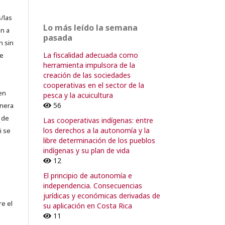
/las
Lo más leído la semana
n a
pasada
n sin
La fiscalidad adecuada como
de
herramienta impulsora de la
creación de las sociedades
cooperativas en el sector de la
en
pesca y la acuicultura
56
lnera
 de
Las cooperativas indígenas: entre
los derechos a la autonomía y la
i se
libre determinación de los pueblos
indígenas y su plan de vida
12
El principio de autonomía e
independencia. Consecuencias
jurídicas y económicas derivadas de
re el
su aplicación en Costa Rica
11