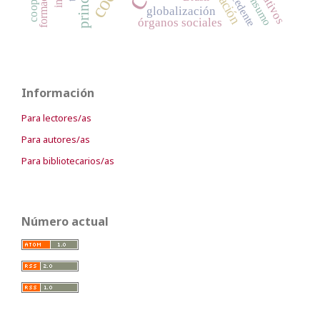
formación
excedente
consumo
globalización
órganos sociales
Información
Para lectores/as
Para autores/as
Para bibliotecarios/as
Número actual