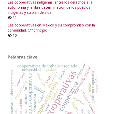
Las cooperativas indígenas: entre los derechos a la
autonomía y la libre determinación de los pueblos
indígenas y su plan de vida
11
Las cooperativas en México y su compromiso con la
comunidad. (7.º principio)
10
Palabras clave
integración
cooperativas de trabajo asociado
economía social
gestão
universidad
cooperativas
España
gobierno corporativo
cooperativas de ahorro y crédito
fiscalidad
autonomía
desarrollo
principios cooperativos
ODS
tributación
cooperativismo
democracia
cooperativa
Uruguay
capital
transformación
Euskadi
valores cooperativos
educación
Cuba
reservas
innovación
financiación
crisis
Brasil