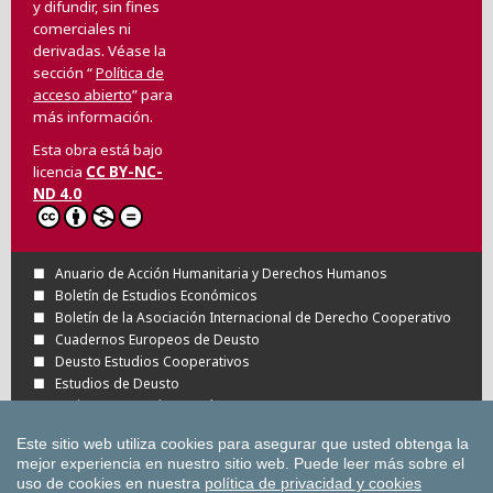
y difundir, sin fines
comerciales ni
derivadas. Véase la
sección “
Política de
acceso abierto
” para
más información.
Esta obra está bajo
licencia
CC BY-NC-
ND 4.0
Anuario de Acción Humanitaria y Derechos Humanos
Boletín de Estudios Económicos
Boletín de la Asociación Internacional de Derecho Cooperativo
Cuadernos Europeos de Deusto
Deusto Estudios Cooperativos
Estudios de Deusto
Revista Deusto de Derechos Humanos
Tuning Journal for Higher Education
Este sitio web utiliza cookies para asegurar que usted obtenga la
Todas las Revistas Científicas de Deusto en
mejor experiencia en nuestro sitio web.
Puede leer más sobre el
OJS
uso de cookies en nuestra
política de privacidad y cookies