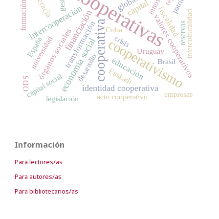
democracia
cooperativas
gestão
capital
formación
intercooperación
fiscalidad
financiación
interculturalidad
valores cooperativos
cooperativa
transformación
reservas
Cuba
órganos sociales
crisis
universidad
España
cooperativismo
economía social
Uruguay
desarrollo
educación
Brasil
Euskadi
capital social
ODS
identidad cooperativa
empresas
acto cooperativo
legislación
Información
Para lectores/as
Para autores/as
Para bibliotecarios/as