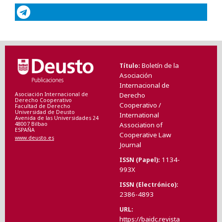
Boletín de la
Título
Asociación
Internacional de
Asociación Internacional de
Derecho
Derecho Cooperativo
Cooperativo /
Facultad de Derecho
Universidad de Deusto
International
Avenida de las Universidades 24
48007 Bilbao
Association of
ESPAÑA
Cooperative Law
www.deusto.es
Journal
1134-
ISSN (Papel)
993X
ISSN (Electrónico)
2386-4893
URL
https://baidc.revista