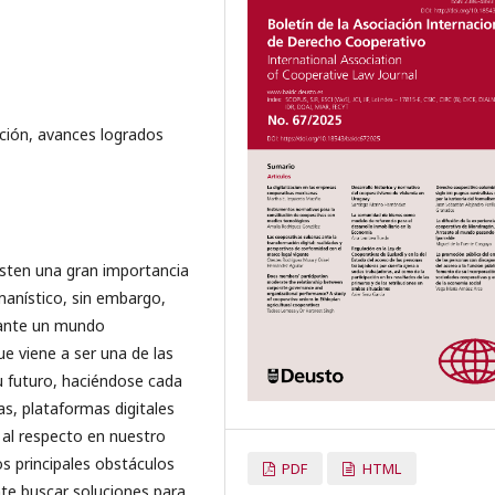
ación, avances logrados
isten una gran importancia
umanístico, sin embargo,
 ante un mundo
que viene a ser una de las
su futuro, haciéndose cada
s, plataformas digitales
 al respecto en nuestro
os principales obstáculos
PDF
HTML
nte buscar soluciones para