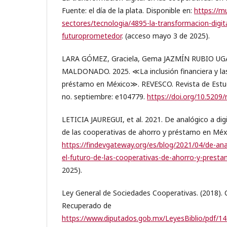
Fuente: el día de la plata. Disponible en:
https://m
sectores/tecnologia/4895-la-transformacion-digit
futuroprometedor
. (acceso mayo 3 de 2025).
LARA GÓMEZ, Graciela, Gema JAZMÍN RUBIO UG
MALDONADO. 2025. ≪La inclusión financiera y las
préstamo en México≫. REVESCO. Revista de Estu
no. septiembre: e104779.
https://doi.org/10.5209
LETICIA JAUREGUI, et al. 2021. De analógico a digi
de las cooperativas de ahorro y préstamo en Méx
https://findevgateway.org/es/blog/2021/04/de-ana
el-futuro-de-las-cooperativas-de-ahorro-y-prest
2025).
Ley General de Sociedades Cooperativas. (2018).
Recuperado de
https://www.diputados.gob.mx/LeyesBiblio/pdf/1