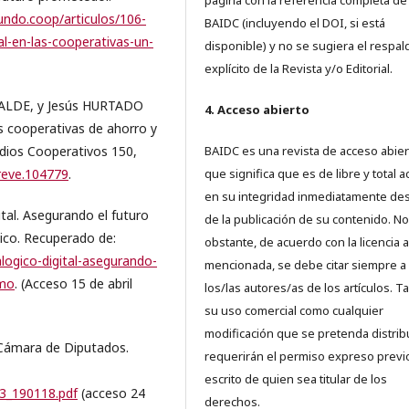
página con la referencia completa de
undo.coop/articulos/106-
BAIDC (incluyendo el DOI, si está
al-en-las-cooperativas-un-
disponible) y no se sugiera el respal
explícito de la Revista y/o Editorial.
ALDE, y Jesús HURTADO
4. Acceso abierto
 cooperativas de ahorro y
dios Cooperativos 150,
BAIDC es una revista de acceso abiert
/reve.104779
.
que significa que es de libre y total 
en su integridad inmediatamente d
tal. Asegurando el futuro
de la publicación de su contenido. No
ico. Recuperado de:
obstante, de acuerdo con la licencia a
logico-digital-asegurando-
mencionada, se debe citar siempre a
amo
. (Acceso 15 de abril
los/las autores/as de los artículos. T
su uso comercial como cualquier
modificación que se pretenda distrib
 Cámara de Diputados.
requerirán el permiso expreso previ
escrito de quien sea titular de los
43_190118.pdf
(acceso 24
derechos.