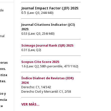
Journal Impact Factor (JIF) 2025
:
 de
0.5
(Law: Q3, 244/443)
Journal Citations Indicator (JCI)
2025
:
0.53 (Law: Q3, 234/443)
onal
Scimago Journal Rank (SJR) 2025
:
0.31 (Law, Q2)
Scopus Cite Score 2025
:
toras
1.6 (Law: Q2, 58th percentile, 477/1162)
hos.
tiza
Índice Dialnet de Revistas (IDR)
tes.
2024
:
Derecho: C1, 14/342
Derecho Civil y Mercantil: C1, 2/58
co y
encia
VER MÁS...
ta