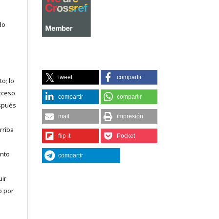
do
tweet
compartir
o; lo
acceso
compartir
compartir
espués
mail
impresión
rriba
flip it
Pocket
anto
compartir
uir
o por