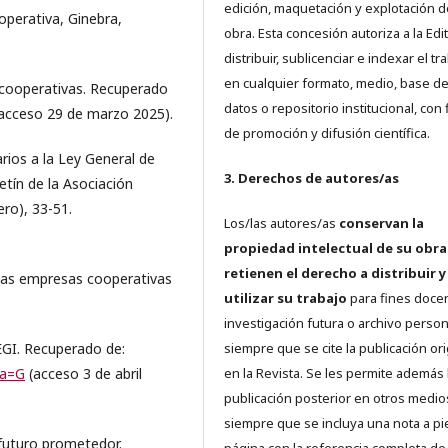
edición, maquetación y explotación d
perativa, Ginebra,
obra. Esta concesión autoriza a la Edit
distribuir, sublicenciar e indexar el tr
en cualquier formato, medio, base d
as cooperativas. Recuperado
datos o repositorio institucional, con 
acceso 29 de marzo 2025).
de promoción y difusión científica.
os a la Ley General de
3. Derechos de autores/as
tín de la Asociación
ro), 33-51.
Los/las autores/as
conservan la
propiedad intelectual de su obra
retienen el derecho a distribuir y
las empresas cooperativas
utilizar su trabajo
para fines doce
investigación futura o archivo person
GI. Recuperado de:
siempre que se cite la publicación ori
ma=G
(acceso 3 de abril
en la Revista. Se les permite además 
publicación posterior en otros medio
siempre que se incluya una nota a pi
 futuro prometedor.