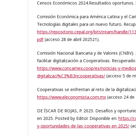
Censos Económicos 2024.Resultados oportunos. 
Comisión Económica para América Latina y el Cari
Tecnologías digitales para un nuevo futuro. Recu
https://repositorio.cepal.org/bitstream/handle/1
pdf
(acceso 28 de abril 202521).
Comisión Nacional Bancaria y de Valores (CNBV).
facilitar digitalización a Cooperativas. Recuperado
https://www.concamex.coop/es/noticias-y-medios/c
digitalizaci%C3%B3ncooperativas/
(acceso 5 de m
Cooperativas se enfrentan al reto de la digitaliza
https://www.eleconomista.com.mx
(acceso 24 de a
DE ÍSCAR DE ROJAS, P. 2025. Desafíos y oportuni
en 2025. Posted by Editor. Disponible en:
https://
y-oportunidades-de-las-cooperativas-en-2025/
(ac