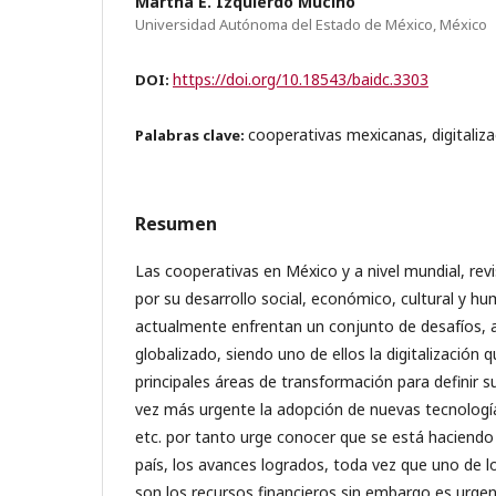
Martha E. Izquierdo Muciño
Universidad Autónoma del Estado de México, México
https://doi.org/10.18543/baidc.3303
DOI:
cooperativas mexicanas, digitaliz
Palabras clave:
Resumen
Las cooperativas en México y a nivel mundial, rev
por su desarrollo social, económico, cultural y h
actualmente enfrentan un conjunto de desafíos,
globalizado, siendo uno de ellos la digitalización 
principales áreas de transformación para definir 
vez más urgente la adopción de nuevas tecnología
etc. por tanto urge conocer que se está haciendo
país, los avances logrados, toda vez que uno de l
son los recursos financieros sin embargo es urge