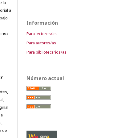
e la
orial a
abajo
Información
e
fines
Para lectores/as
Para autores/as
Para bibliotecarios/as
 y
Número actual
ntes,
al,
ginal
la
s,
e de