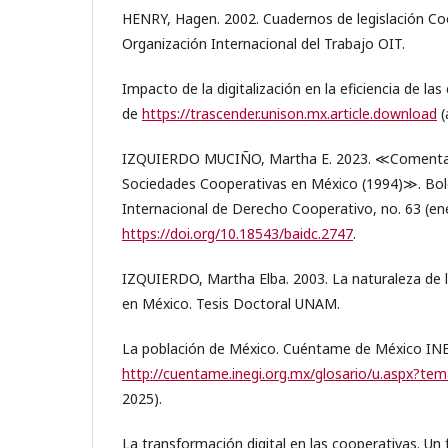
HENRY, Hagen. 2002. Cuadernos de legislación Coo
Organización Internacional del Trabajo OIT.
Impacto de la digitalización en la eficiencia de l
de
https://trascender.unison.mx.article.download
(
IZQUIERDO MUCIÑO, Martha E. 2023. ≪Comentari
Sociedades Cooperativas en México (1994)≫. Bole
Internacional de Derecho Cooperativo, no. 63 (ene
https://doi.org/10.18543/baidc.2747
.
IZQUIERDO, Martha Elba. 2003. La naturaleza de 
en México. Tesis Doctoral UNAM.
La población de México. Cuéntame de México INE
http://cuentame.inegi.org.mx/glosario/u.aspx?te
2025).
La transformación digital en las cooperativas. Un