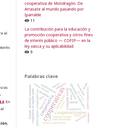
cooperativa de Mondragón. De
Arrasate al mundo pasando por
Iparralde
11
La contribución para la educación y
re el
promoción cooperativa y otros fines
de interés público — COFIP— en la
ley vasca y su aplicabilidad
nterés
9
Palabras clave
registro
educación
gestão
trabajo decente
identidad cooperativa
universidad
transformación
desarrollo sostenible
es/as
cooperativas
intercooperación
democracia
economía social
cooperativas de segundo grado
principios cooperativos
fiscalidad
desarrollo
a
cooperativa
financiación
crisis
ODS
legislación
.0
. En
capital
España
 el
incentivos
cooperativismo
Euskadi
consumo
innovación
Brasil
Cuba
órganos sociales
interculturalidad
ción
,
valores cooperativos