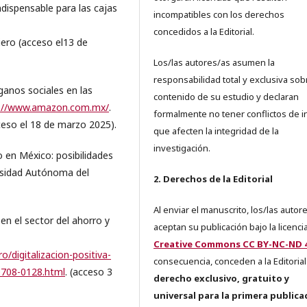
dispensable para las cajas
incompatibles con los derechos
concedidos a la Editorial.
iero (acceso el13 de
Los/las autores/as asumen la
responsabilidad total y exclusiva sob
ganos sociales en las
contenido de su estudio y declaran
s://www.amazon.com.mx/
.
formalmente no tener conflictos de i
ceso el 18 de marzo 2025).
que afecten la integridad de la
investigación.
en México: posibilidades
versidad Autónoma del
2. Derechos de la Editorial
Al enviar el manuscrito, los/las autor
en el sector del ahorro y
aceptan su publicación bajo la licenci
Creative Commons CC BY-NC-ND 4
/digitalizacion-positiva-
consecuencia, conceden a la Editorial
0708-0128.html
. (acceso 3
derecho exclusivo, gratuito y
universal para la primera publica