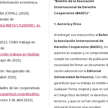
"Boletín de la Asociación
Información económica.
Internacional de Derecho
be (CEPAL). (2020).
Cooperativo (BAIDC)".
perado de
1. Autoría y Ética
1362/46816/1/S2000961_es.
Al entregar sus manuscritos al
Bolet
la Asociación Internacional de
 2023. CNBV trabaja en
Derecho Cooperativo (BAIDC),
los
 de
autores/as aceptan y se compromete
nbv-trabaja-en-facilitar-
cumplir las condiciones de publicació
ayo de 2025).
necesidad de firmar un documento 
ción. Recuperado de:
cesión adicional con la
Editorial
bril 2025).
(Universidad de Deusto).
Con ello,
garantizan que su trabajo es inédito 
dades de las cooperativas
cualquier forma, original y que no vu
coopamisol.coop/desafios-
el Código Ético de BAIDC ni derechos
ceso 3 de abril.2025).
terceros, y que no se han otorgado n
otorgarán licencias que resulten