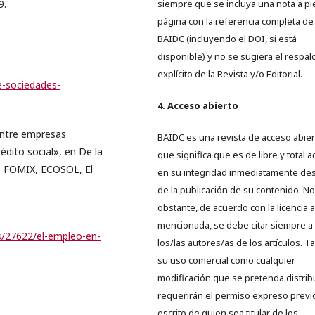
9.
siempre que se incluya una nota a pi
página con la referencia completa de
BAIDC (incluyendo el DOI, si está
disponible) y no se sugiera el respal
explícito de la Revista y/o Editorial.
e-sociedades-
4. Acceso abierto
entre empresas
BAIDC es una revista de acceso abiert
rédito social», en De la
que significa que es de libre y total 
d, FOMIX, ECOSOL, El
en su integridad inmediatamente d
de la publicación de su contenido. No
obstante, de acuerdo con la licencia a
mencionada, se debe citar siempre a
s/27622/el-empleo-en-
los/las autores/as de los artículos. T
su uso comercial como cualquier
modificación que se pretenda distrib
requerirán el permiso expreso previ
escrito de quien sea titular de los