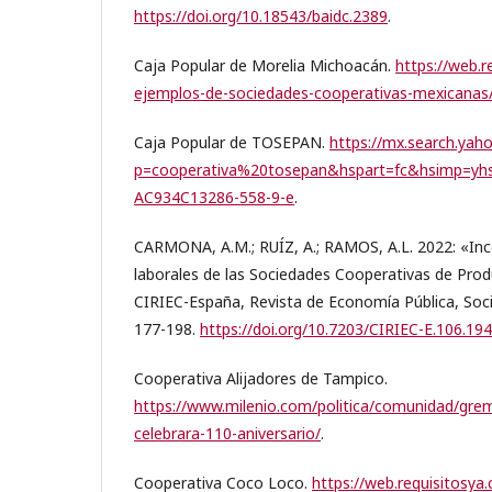
https://doi.org/10.18543/baidc.2389
.
Caja Popular de Morelia Michoacán.
https://web.r
ejemplos-de-sociedades-cooperativas-mexicanas
Caja Popular de TOSEPAN.
https://mx.search.yah
p=cooperativa%20tosepan&hspart=fc&hsimp=yhs
AC934C13286-558-9-e
.
CARMONA, A.M.; RUÍZ, A.; RAMOS, A.L. 2022: «Incen
laborales de las Sociedades Cooperativas de Pro
CIRIEC-España, Revista de Economía Pública, Soci
177-198.
https://doi.org/10.7203/CIRIEC-E.106.19
Cooperativa Alijadores de Tampico.
https://www.milenio.com/politica/comunidad/grem
celebrara-110-aniversario/
.
Cooperativa Coco Loco.
https://web.requisitosya