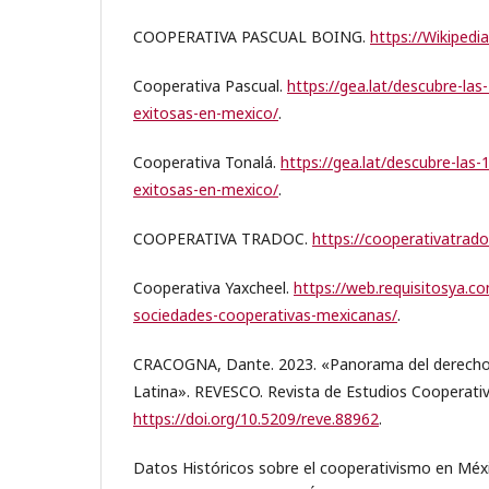
COOPERATIVA PASCUAL BOING.
https://Wikipedia
Cooperativa Pascual.
https://gea.lat/descubre-la
exitosas-en-mexico/
.
Cooperativa Tonalá.
https://gea.lat/descubre-las
exitosas-en-mexico/
.
COOPERATIVA TRADOC.
https://cooperativatrad
Cooperativa Yaxcheel.
https://web.requisitosya.c
sociedades-cooperativas-mexicanas/
.
CRACOGNA, Dante. 2023. «Panorama del derecho
Latina». REVESCO. Revista de Estudios Cooperati
https://doi.org/10.5209/reve.88962
.
Datos Históricos sobre el cooperativismo en Méxi