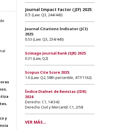
Journal Impact Factor (JIF) 2025
:
0.5
(Law: Q3, 244/443)
 de
Journal Citations Indicator (JCI)
2025
:
0.53 (Law: Q3, 234/443)
onal
Scimago Journal Rank (SJR) 2025
:
0.31 (Law, Q2)
Scopus Cite Score 2025
:
1.6 (Law: Q2, 58th percentile, 477/1162)
toras
hos.
Índice Dialnet de Revistas (IDR)
tiza
2024
:
Derecho: C1, 14/342
tes.
Derecho Civil y Mercantil: C1, 2/58
co y
VER MÁS...
encia