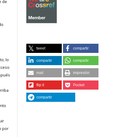
e de
do
tweet
compartir
o; lo
compartir
compartir
acceso
mail
impresión
espués
flip it
Pocket
rriba
compartir
anto
uir
o por