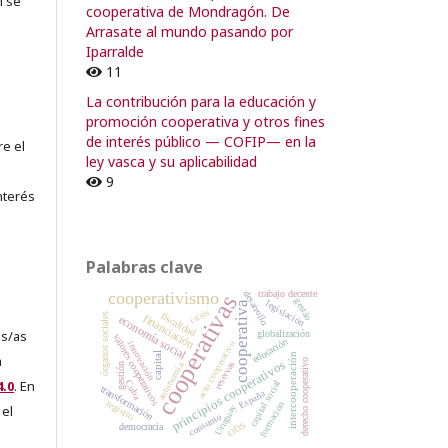
i se
cooperativa de Mondragón. De
Arrasate al mundo pasando por
Iparralde
11
La contribución para la educación y
promoción cooperativa y otros fines
de interés público — COFIP— en la
re el
ley vasca y su aplicabilidad
9
nterés
Palabras clave
trabajo decente
cooperativismo
desarrollo
cooperativas
gestão
legislación
cooperativa
crisis
fiscalidad
financiación
órganos sociales
economía social
globalización
es/as
valores cooperativos
educación
acto cooperativo
innovación
capital
intercooperación
a
derecho cooperativo
principios cooperativos
reservas
autonomía
gestión
Cuba
capital social
.0
. En
transformación
España
registro
formación
Uruguay
 el
consumo
ODS
democracia