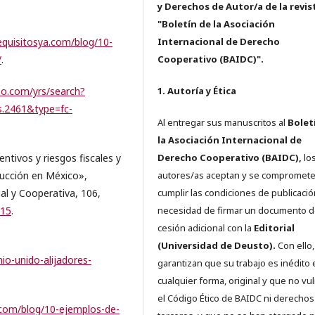
y Derechos de Autor/a de la revis
"Boletín de la Asociación
equisitosya.com/blog/10-
Internacional de Derecho
/
.
Cooperativo (BAIDC)".
oo.com/yrs/search?
1. Autoría y Ética
.2461&type=fc-
Al entregar sus manuscritos al
Bolet
la Asociación Internacional de
tivos y riesgos fiscales y
Derecho Cooperativo (BAIDC),
los
ducción en México»,
autores/as aceptan y se compromete
al y Cooperativa, 106,
cumplir las condiciones de publicació
415
.
necesidad de firmar un documento 
cesión adicional con la
Editorial
(Universidad de Deusto).
Con ello,
io-unido-alijadores-
garantizan que su trabajo es inédito 
cualquier forma, original y que no vu
el Código Ético de BAIDC ni derechos
.com/blog/10-ejemplos-de-