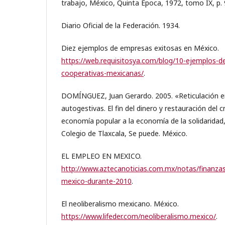
trabajo, México, Quinta Época, 1972, tomo IX, p. 
Diario Oficial de la Federación. 1934.
Diez ejemplos de empresas exitosas en México.
https://web.requisitosya.com/blog/10-ejemplos-d
cooperativas-mexicanas/
.
DOMÍNGUEZ, Juan Gerardo. 2005. «Reticulación 
autogestivas. El fin del dinero y restauración del c
economía popular a la economía de la solidarida
Colegio de Tlaxcala, Se puede. México.
EL EMPLEO EN MEXICO.
http://www.aztecanoticias.com.mx/notas/finanza
mexico-durante-2010
.
El neoliberalismo mexicano. México.
https://www.lifeder.com/neoliberalismo.mexico/
.