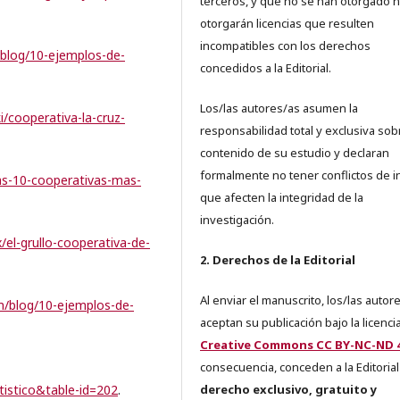
terceros, y que no se han otorgado n
otorgarán licencias que resulten
incompatibles con los derechos
/blog/10-ejemplos-de-
concedidos a la Editorial.
Los/las autores/as asumen la
ki/cooperativa-la-cruz-
responsabilidad total y exclusiva sob
contenido de su estudio y declaran
formalmente no tener conflictos de i
las-10-cooperativas-mas-
que afecten la integridad de la
investigación.
/el-grullo-cooperativa-de-
2. Derechos de la Editorial
Al enviar el manuscrito, los/las autor
om/blog/10-ejemplos-de-
aceptan su publicación bajo la licenci
Creative Commons CC BY-NC-ND 4
consecuencia, conceden a la Editorial
rtistico&table-id=202
.
derecho exclusivo, gratuito y