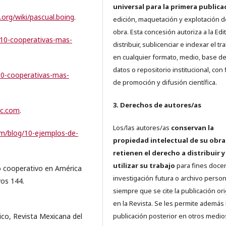
universal para la primera publica
.org/wiki/pascual.boing
.
edición, maquetación y explotación d
obra. Esta concesión autoriza a la Edit
s-10-cooperativas-mas-
distribuir, sublicenciar e indexar el tr
en cualquier formato, medio, base d
datos o repositorio institucional, con 
-10-cooperativas-mas-
de promoción y difusión científica.
3. Derechos de autores/as
oc.com
.
Los/las autores/as
conservan la
om/blog/10-ejemplos-de-
propiedad intelectual de su obra
retienen el derecho a distribuir y
utilizar su trabajo
para fines doce
 cooperativo en América
investigación futura o archivo person
vos 144.
siempre que se cite la publicación ori
en la Revista. Se les permite además 
co, Revista Mexicana del
publicación posterior en otros medio