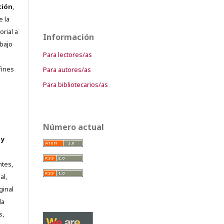
ción
,
e la
orial a
Información
abajo
Para lectores/as
e
fines
Para autores/as
Para bibliotecarios/as
Número actual
 y
ntes,
al,
ginal
la
s,