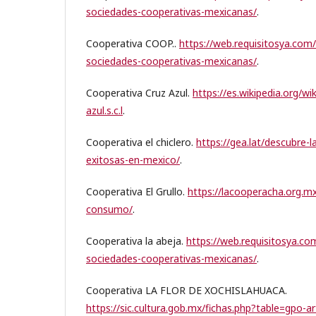
sociedades-cooperativas-mexicanas/
.
Cooperativa COOP..
https://web.requisitosya.com
sociedades-cooperativas-mexicanas/
.
Cooperativa Cruz Azul.
https://es.wikipedia.org/wi
azul.s.c.l
.
Cooperativa el chiclero.
https://gea.lat/descubre-
exitosas-en-mexico/
.
Cooperativa El Grullo.
https://lacooperacha.org.mx
consumo/
.
Cooperativa la abeja.
https://web.requisitosya.c
sociedades-cooperativas-mexicanas/
.
Cooperativa LA FLOR DE XOCHISLAHUACA.
https://sic.cultura.gob.mx/fichas.php?table=gpo-a