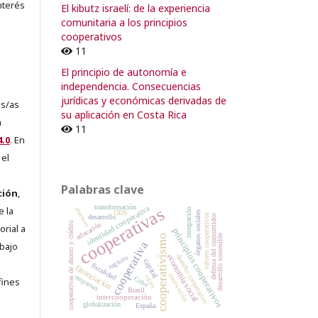
nterés
El kibutz israelí: de la experiencia
comunitaria a los principios
cooperativos
11
El principio de autonomía e
independencia. Consecuencias
jurídicas y económicas derivadas de
es/as
su aplicación en Costa Rica
a
11
.0
. En
 el
Palabras clave
ción
,
transformación
cooperativas
identidad cooperativa
e la
reservas
integración
ODS
órganos sociales
valores cooperativos
defensa del consumidor
desarrollo
cooperativas de ahorro y crédito
educación
orial a
principios cooperativos
desarrollo sostenible
cooperativismo
cooperativa
abajo
economía social
derecho cooperativo
registro
capital
e
fiscalidad
financiación
innovación
empresas
crisis
Cuba
fines
Brasil
intercooperación
globalización
España