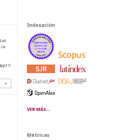
Indexación
 Las
e La
9pp17-
VER MÁS...
Métricas