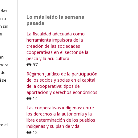
/las
Lo más leído la semana
n a
pasada
n sin
La fiscalidad adecuada como
de
herramienta impulsora de la
creación de las sociedades
cooperativas en el sector de la
en
pesca y la acuicultura
57
lnera
 de
Régimen jurídico de la participación
de los socios y socias en el capital
i se
de la cooperativa: tipos de
aportación y derechos económicos
14
Las cooperativas indígenas: entre
los derechos a la autonomía y la
libre determinación de los pueblos
re el
indígenas y su plan de vida
12