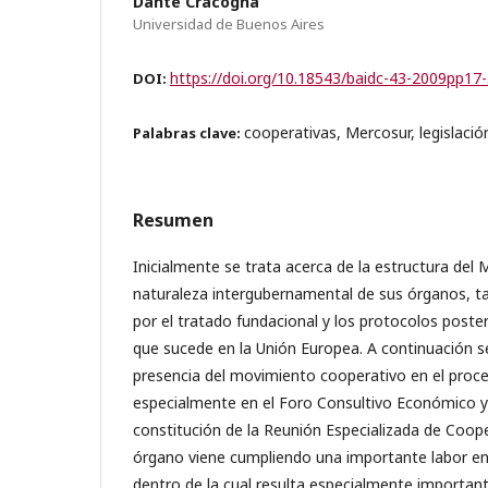
Dante Cracogna
Universidad de Buenos Aires
https://doi.org/10.18543/baidc-43-2009pp17
DOI:
cooperativas, Mercosur, legislació
Palabras clave:
Resumen
Inicialmente se trata acerca de la estructura del
naturaleza intergubernamental de sus órganos, t
por el tratado fundacional y los protocolos posteri
que sucede en la Unión Europea. A continuación se
presencia del movimiento cooperativo en el proce
especialmente en el Foro Consultivo Económico y
constitución de la Reunión Especializada de Coope
órgano viene cumpliendo una importante labor en 
dentro de la cual resulta especialmente important