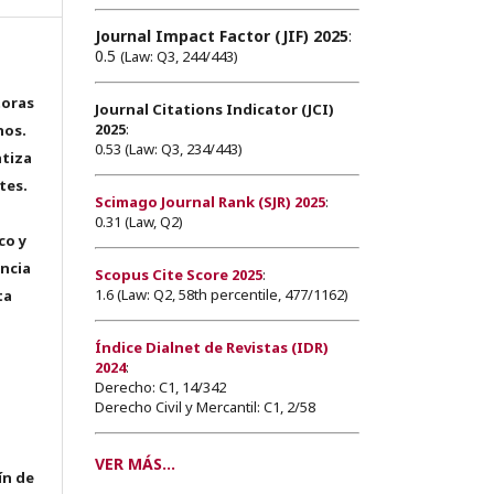
Journal Impact Factor (JIF) 2025
:
0.5
(Law: Q3, 244/443)
toras
Journal Citations Indicator (JCI)
2025
:
hos.
0.53 (Law: Q3, 234/443)
tiza
tes.
Scimago Journal Rank (SJR) 2025
:
0.31 (Law, Q2)
co y
encia
Scopus Cite Score 2025
:
1.6 (Law: Q2, 58th percentile, 477/1162)
ta
Índice Dialnet de Revistas (IDR)
2024
:
Derecho: C1, 14/342
Derecho Civil y Mercantil: C1, 2/58
VER MÁS...
ín de