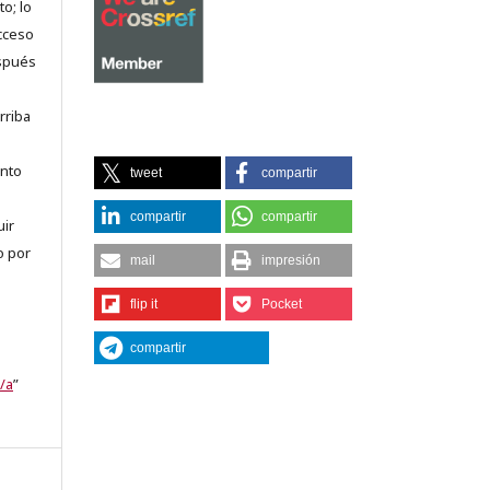
o; lo
acceso
espués
rriba
anto
tweet
compartir
compartir
compartir
uir
o por
mail
impresión
flip it
Pocket
compartir
/a
”