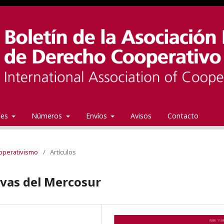
ales
Números
Envíos
Avisos
Contacto
ooperativismo
/
Artículos
ivas del Mercosur