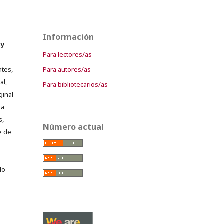
Información
 y
Para lectores/as
Para autores/as
ntes,
al,
Para bibliotecarios/as
ginal
la
s,
Número actual
e de
do