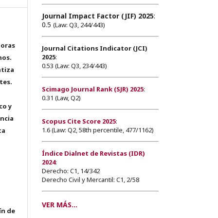
Journal Impact Factor (JIF) 2025
:
0.5
(Law: Q3, 244/443)
toras
Journal Citations Indicator (JCI)
2025
:
hos.
0.53 (Law: Q3, 234/443)
tiza
tes.
Scimago Journal Rank (SJR) 2025
:
0.31 (Law, Q2)
co y
encia
Scopus Cite Score 2025
:
1.6 (Law: Q2, 58th percentile, 477/1162)
ta
Índice Dialnet de Revistas (IDR)
2024
:
Derecho: C1, 14/342
Derecho Civil y Mercantil: C1, 2/58
VER MÁS...
ín de