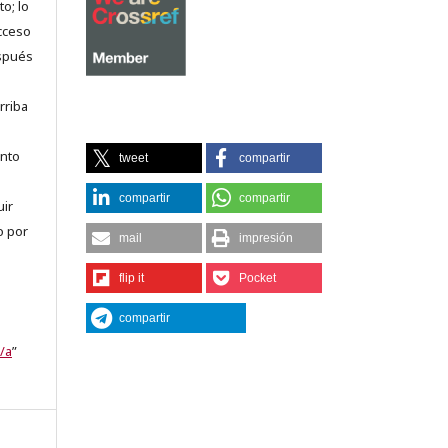
o; lo
acceso
espués
rriba
anto
tweet
compartir
compartir
compartir
uir
o por
mail
impresión
flip it
Pocket
compartir
/a
”