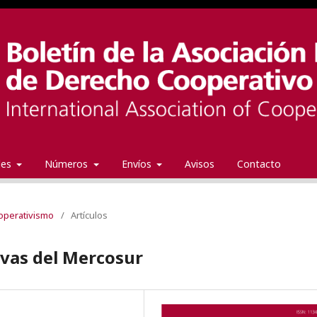
ales
Números
Envíos
Avisos
Contacto
ooperativismo
/
Artículos
ivas del Mercosur