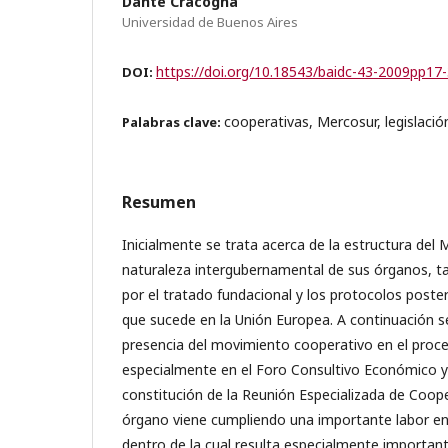
Dante Cracogna
Universidad de Buenos Aires
https://doi.org/10.18543/baidc-43-2009pp17
DOI:
cooperativas, Mercosur, legislació
Palabras clave:
Resumen
Inicialmente se trata acerca de la estructura del
naturaleza intergubernamental de sus órganos, t
por el tratado fundacional y los protocolos posteri
que sucede en la Unión Europea. A continuación se
presencia del movimiento cooperativo en el proce
especialmente en el Foro Consultivo Económico y
constitución de la Reunión Especializada de Coope
órgano viene cumpliendo una importante labor en 
dentro de la cual resulta especialmente important