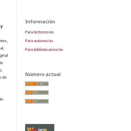
Información
 y
Para lectores/as
Para autores/as
ntes,
al,
Para bibliotecarios/as
ginal
la
s,
Número actual
e de
do