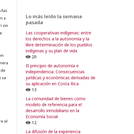
/las
Lo más leído la semana
n a
pasada
n sin
Las cooperativas indígenas: entre
de
los derechos a la autonomía y la
libre determinación de los pueblos
indígenas y su plan de vida
en
20
lnera
El principio de autonomía e
 de
independencia. Consecuencias
jurídicas y económicas derivadas de
i se
su aplicación en Costa Rica
13
La comunidad de bienes como
modelo de referencia para el
desarrollo inmobiliario en la
Economía Social
re el
12
La difusión de la experiencia