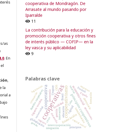
nterés
cooperativa de Mondragón. De
Arrasate al mundo pasando por
Iparralde
11
La contribución para la educación y
promoción cooperativa y otros fines
de interés público — COFIP— en la
es/as
ley vasca y su aplicabilidad
a
9
.0
. En
 el
Palabras clave
ción
,
cooperativas
legislación
empresas
cooperativa
ODS
economía social
reservas
e la
Uruguay
cooperativismo
Euskadi
derecho cooperativo
autonomía
España
tributación
orial a
formación
principios cooperativos
Brasil
democracia
órganos sociales
Cuba
abajo
fiscalidad
capital
universidad
educación
aportaciones
transformación
e
innovación
gestión
desarrollo
financiación
fines
crisis
globalización
registro
capital social
gestão
intercooperación
principios
integración