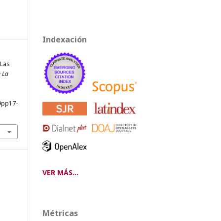
Indexación
 Las
e La
9pp17-
VER MÁS...
Métricas