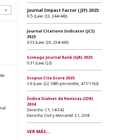
Journal Impact Factor (JIF) 2025
:
0.5
(Law: Q3, 244/443)
Journal Citations Indicator (JCI)
2025
:
0.53 (Law: Q3, 234/443)
Scimago Journal Rank (SJR) 2025
:
0.31 (Law, Q2)
 de
Scopus Cite Score 2025
:
1.6 (Law: Q2, 58th percentile, 477/1162)
Índice Dialnet de Revistas (IDR)
2024
:
onal
Derecho: C1, 14/342
Derecho Civil y Mercantil: C1, 2/58
VER MÁS...