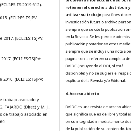
propiedad intelectual de su obra
 (ECLI:ES:TS:2019:612).
retienen el derecho a distribuir y
utilizar su trabajo
para fines doce
015. (ECLI:ES:TSJPV:
investigación futura o archivo person
siempre que se cite la publicación ori
en la Revista. Se les permite además 
e 2017. (ECLI:ES:TSJPV:
publicación posterior en otros medio
siempre que se incluya una nota a pi
 2017. (ECLI:ES:TSJPV:
página con la referencia completa de
BAIDC (incluyendo el DOI, si está
disponible) y no se sugiera el respal
e 2010. (ECLI:ES:TSJPV:
explícito de la Revista y/o Editorial.
4. Acceso abierto
e trabajo asociado y
G. FAJARDO (Direc) y M. J.,
BAIDC es una revista de acceso abiert
s de trabajo asociado en
que significa que es de libre y total 
160.
en su integridad inmediatamente d
de la publicación de su contenido. No