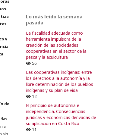
toras
hos.
Lo más leído la semana
tiza
pasada
tes.
La fiscalidad adecuada como
herramienta impulsora de la
co y
creación de las sociedades
encia
cooperativas en el sector de la
ta
pesca y la acuicultura
56
Las cooperativas indígenas: entre
los derechos a la autonomía y la
libre determinación de los pueblos
indígenas y su plan de vida
12
ín de
El principio de autonomía e
independencia. Consecuencias
jurídicas y económicas derivadas de
/las
su aplicación en Costa Rica
n a
11
n sin