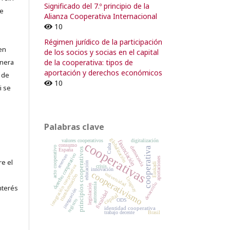
Significado del 7.º principio de la
de
Alianza Cooperativa Internacional
10
Régimen jurídico de la participación
en
de los socios y socias en el capital
de la cooperativa: tipos de
lnera
aportación y derechos económicos
 de
10
i se
Palabras clave
globalización
valores cooperativos
digitalización
financiación
cooperativas
consumo
Cuba
acto cooperativo
democracia
cooperativa
principios cooperativos
España
derecho cooperativo
reservas
aportaciones
re el
educación
Euskadi
integración cooperativa
crisis
innovación
cooperativismo
universidad
transformación
Uruguay
desarrollo
autonomía
legislación
nterés
integración
fiscalidad
capital
ODS
registro
identidad cooperativa
trabajo decente
Brasil