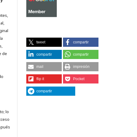
 y
ntes,
al,
ginal
la
tweet
compartir
s,
e de
compartir
compartir
mail
impresión
do
flip it
Pocket
compartir
o; lo
acceso
espués