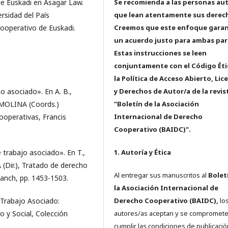
e Euskadi en Asagar Law.
Se recomienda a las personas au
rsidad del País
que lean atentamente sus derec
ooperativo de Euskadi.
Creemos que este enfoque garan
un acuerdo justo para ambas par
Estas instrucciones se leen
conjuntamente con el Código Éti
la Política de Acceso Abierto, Lic
 asociado». En A. B.,
y Derechos de Autor/a de la revis
MOLINA (Coords.)
"Boletín de la Asociación
operativas, Francis
Internacional de Derecho
Cooperativo (BAIDC)".
trabajo asociado». En T.,
1. Autoría y Ética
(Dir.), Tratado de derecho
Al entregar sus manuscritos al
Bolet
lanch, pp. 1453-1503.
la Asociación Internacional de
Trabajo Asociado:
Derecho Cooperativo (BAIDC),
los
 y Social, Colección
autores/as aceptan y se compromete
cumplir las condiciones de publicació