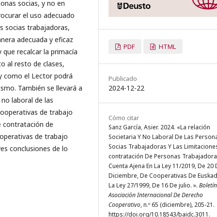
onas socias, y no en
procurar el uso adecuado
as socias trabajadoras,
era adecuada y eficaz
PDF
HTML
y que recalcar la primacía
 al resto de clases,
 y como el Lector podrá
Publicado
mismo. También se llevará a
2024-12-22
 no laboral de las
Cooperativas de trabajo
Cómo citar
e contratación de
Sanz García, Asier. 2024. «La relación
operativas de trabajo
Societaria Y No Laboral De Las Person
Socias Trabajadoras Y Las Limitacione
ves conclusiones de lo
contratación De Personas Trabajadora
Cuenta Ajena En La Ley 11/2019, De 20
Diciembre, De Cooperativas De Euskadi
La Ley 27/1999, De 16 De julio. ».
Boletí
Asociación Internacional De Derecho
Cooperativo
, n.º 65 (diciembre), 205-21.
https://doi.org/10.18543/baidc.3011.