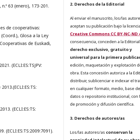
2. Derechos de la Editorial
n.º 63 (enero), 173-201.
Al enviar el manuscrito, los/las autor
aceptan su publicación bajo la licenci
es de cooperativas:
Creative Commons CC BY-NC-ND 4
Coord.), Glosa a la Ley
consecuencia, conceden a la Editorial
 Cooperativas de Euskadi,
derecho exclusivo, gratuito y
universal para la primera publica
2021. (ECLI:ES:TSJPV:
edición, maquetación y explotación d
obra. Esta concesión autoriza a la Edit
distribuir, sublicenciar e indexar el tr
 2013.(ECLI:ES:TS:
en cualquier formato, medio, base d
datos o repositorio institucional, con 
de promoción y difusión científica.
2013. (ECLI:ES:TS:
3. Derechos de autores/as
09. (ECLI:ES:TS:2009:7091).
Los/las autores/as
conservan la