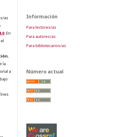
Información
es/as
a
Para lectores/as
.0
. En
Para autores/as
 el
Para bibliotecarios/as
ción
,
e la
Número actual
orial a
abajo
e
fines