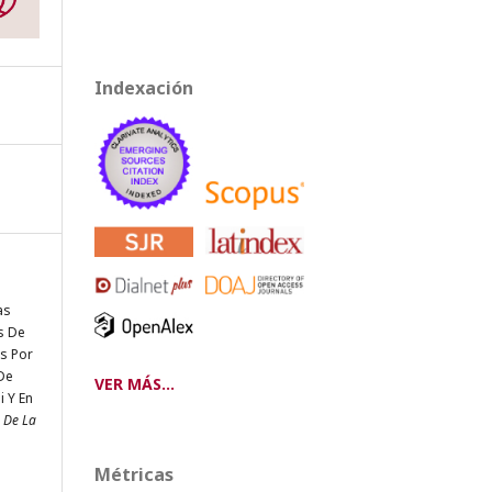
Indexación
as
s De
s Por
 De
VER MÁS...
 Y En
n De La
Métricas