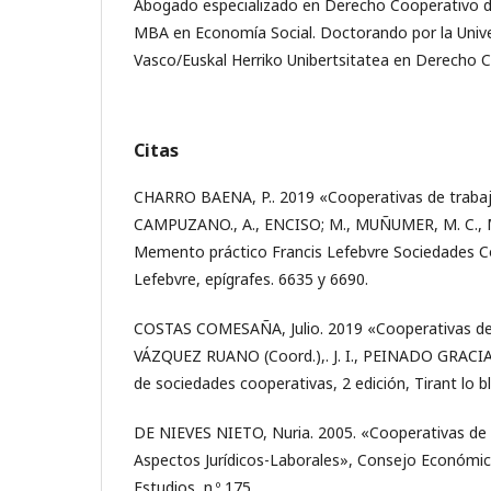
Abogado especializado en Derecho Cooperativo d
MBA en Economía Social. Doctorando por la Unive
Vasco/Euskal Herriko Unibertsitatea en Derecho C
Citas
CHARRO BAENA, P.. 2019 «Cooperativas de trabajo
CAMPUZANO., A., ENCISO; M., MUÑUMER, M. C., 
Memento práctico Francis Lefebvre Sociedades Co
Lefebvre, epígrafes. 6635 y 6690.
COSTAS COMESAÑA, Julio. 2019 «Cooperativas de 
VÁZQUEZ RUANO (Coord.),. J. I., PEINADO GRACIA 
de sociedades cooperativas, 2 edición, Tirant lo b
DE NIEVES NIETO, Nuria. 2005. «Cooperativas de 
Aspectos Jurídicos-Laborales», Consejo Económico
Estudios, n.º 175.