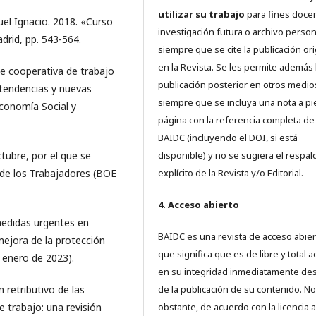
utilizar su trabajo
para fines doce
el Ignacio. 2018. «Curso
investigación futura o archivo person
drid, pp. 543-564.
siempre que se cite la publicación ori
en la Revista. Se les permite además 
e cooperativa de trabajo
publicación posterior en otros medio
 tendencias y nuevas
siempre que se incluya una nota a pi
Economía Social y
página con la referencia completa de
BAIDC (incluyendo el DOI, si está
ubre, por el que se
disponible) y no se sugiera el respal
 de los Trabajadores (BOE
explícito de la Revista y/o Editorial.
4. Acceso abierto
edidas urgentes en
BAIDC es una revista de acceso abiert
mejora de la protección
que significa que es de libre y total 
e enero de 2023).
en su integridad inmediatamente d
retributivo de las
de la publicación de su contenido. No
 trabajo: una revisión
obstante, de acuerdo con la licencia a