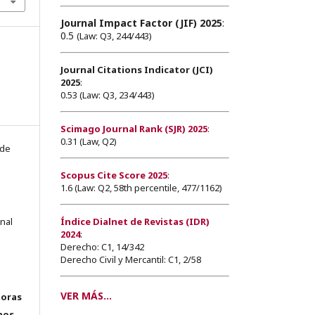
Journal Impact Factor (JIF) 2025
:
0.5
(Law: Q3, 244/443)
Journal Citations Indicator (JCI)
2025
:
0.53 (Law: Q3, 234/443)
Scimago Journal Rank (SJR) 2025
:
0.31 (Law, Q2)
 de
Scopus Cite Score 2025
:
1.6 (Law: Q2, 58th percentile, 477/1162)
Índice Dialnet de Revistas (IDR)
onal
2024
:
Derecho: C1, 14/342
Derecho Civil y Mercantil: C1, 2/58
VER MÁS...
toras
hos.