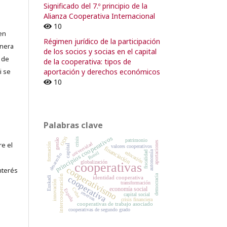
Significado del 7.º principio de la
Alianza Cooperativa Internacional
10
en
Régimen jurídico de la participación
lnera
de los socios y socias en el capital
 de
de la cooperativa: tipos de
aportación y derechos económicos
i se
10
Palabras clave
principios cooperativos
ODS
crisis
gestão
patrimonio
aportaciones
re el
universidad
formación
capital
valores cooperativos
financiación
autonomía
educación
fiscalidad
Brasil
desarrollo
globalización
cooperativas
cooperativismo
nterés
democracia
intercooperación
identidad cooperativa
cooperativa
Euskadi
innovación
transformación
economía social
Cuba
España
reservas
capital social
crisis financiera
cooperativas de trabajo asociado
cooperativas de segundo grado