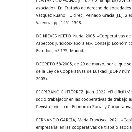
COSTAS COMESAÑA, Julio. 2018. «Capitulo XVI Co
asociado». En: Tratado de derecho de sociedades 
Vázquez Ruano, T., direc.: Peinado Gracia, J.I.), 2 e
Valencia, pp. 1451-1508.
DE NIEVES NIETO, Nuria. 2005. «Cooperativas de 
Aspectos jurídicos-laborales», Consejo Económico
Estudios, n.º 175, Madrid.
DECRETO 58/2005, de 29 de marzo, por el que se
de la Ley de Cooperativas de Euskadi (BOPV núm. 7
2005).
ESCRIBANO GUTIËRREZ, Juan. 2022. «El difícil trán
socio trabajador en las cooperativas de trabajo 
Revista Jurídica de Economía Social y Cooperativa, 
FERNANDO GARCÍA, María Francisca. 2021. «Capít
empresarial en las cooperativas de trabajo asoci