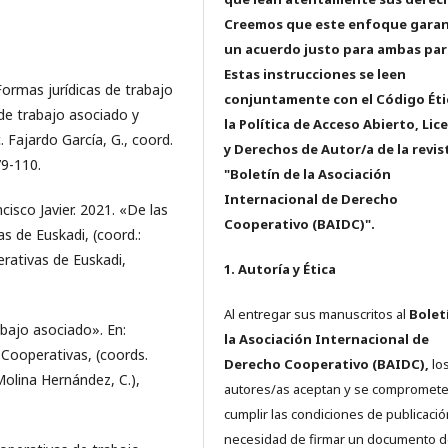
Creemos que este enfoque garan
un acuerdo justo para ambas par
Estas instrucciones se leen
ormas jurídicas de trabajo
conjuntamente con el Código Éti
de trabajo asociado y
la Política de Acceso Abierto, Lic
. Fajardo García, G., coord.
y Derechos de Autor/a de la revis
79-110.
"Boletín de la Asociación
Internacional de Derecho
sco Javier. 2021. «De las
Cooperativo (BAIDC)".
as de Euskadi, (coord.:
rativas de Euskadi,
1. Autoría y Ética
Al entregar sus manuscritos al
Bolet
bajo asociado». En:
la Asociación Internacional de
Cooperativas, (coords.
Derecho Cooperativo (BAIDC),
los
olina Hernández, C.),
autores/as aceptan y se compromete
cumplir las condiciones de publicació
necesidad de firmar un documento 