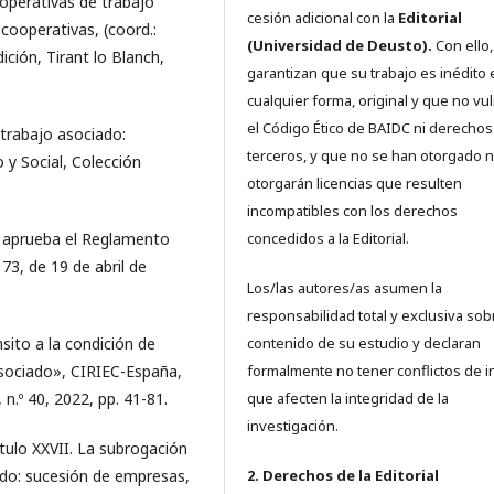
operativas de trabajo
cesión adicional con la
Editorial
cooperativas, (coord.:
(Universidad de Deusto).
Con ello,
dición, Tirant lo Blanch,
garantizan que su trabajo es inédito 
cualquier forma, original y que no vu
el Código Ético de BAIDC ni derechos
trabajo asociado:
terceros, y que no se han otorgado n
 y Social, Colección
otorgarán licencias que resulten
incompatibles con los derechos
 aprueba el Reglamento
concedidos a la Editorial.
3, de 19 de abril de
Los/las autores/as asumen la
responsabilidad total y exclusiva sob
sito a la condición de
contenido de su estudio y declaran
asociado», CIRIEC-España,
formalmente no tener conflictos de i
n.º 40, 2022, pp. 41-81.
que afecten la integridad de la
investigación.
ulo XXVII. La subrogación
ado: sucesión de empresas,
2. Derechos de la Editorial