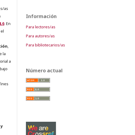
es/as
Información
a
.0
. En
Para lectores/as
 el
Para autores/as
Para bibliotecarios/as
ción
,
e la
orial a
abajo
Número actual
e
fines
 y