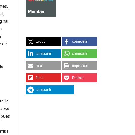
ntes,
al,
ginal
la
s,
tweet
compartir
e de
compartir
compartir
mail
impresión
do
flip it
Pocket
compartir
o; lo
acceso
espués
rriba