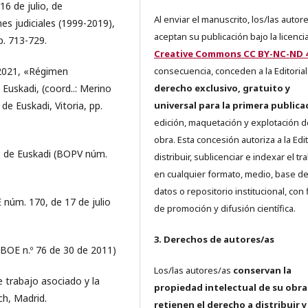
6 de julio, de
Al enviar el manuscrito, los/las autor
es judiciales (1999-2019),
aceptan su publicación bajo la licenci
p. 713-729.
Creative Commons CC BY-NC-ND 4
2021, «Régimen
consecuencia, conceden a la Editorial
Euskadi, (coord..: Merino
derecho exclusivo, gratuito y
e Euskadi, Vitoria, pp.
universal para la primera publica
edición, maquetación y explotación d
obra. Esta concesión autoriza a la Edit
s de Euskadi (BOPV núm.
distribuir, sublicenciar e indexar el tr
en cualquier formato, medio, base d
datos o repositorio institucional, con 
 núm. 170, de 17 de julio
de promoción y difusión científica.
3. Derechos de autores/as
BOE n.º 76 de 30 de 2011)
Los/las autores/as
conservan la
 trabajo asociado y la
propiedad intelectual de su obra
ch, Madrid.
retienen el derecho a distribuir y