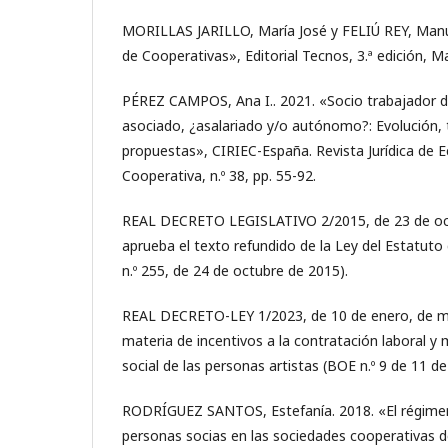
MORILLAS JARILLO, María José y FELIÚ REY, Manu
de Cooperativas», Editorial Tecnos, 3.ª edición, Ma
PÉREZ CAMPOS, Ana I.. 2021. «Socio trabajador d
asociado, ¿asalariado y/o autónomo?: Evolución,
propuestas», CIRIEC-España. Revista Jurídica de 
Cooperativa, n.º 38, pp. 55-92.
REAL DECRETO LEGISLATIVO 2/2015, de 23 de oct
aprueba el texto refundido de la Ley del Estatuto
n.º 255, de 24 de octubre de 2015).
REAL DECRETO-LEY 1/2023, de 10 de enero, de m
materia de incentivos a la contratación laboral y 
social de las personas artistas (BOE n.º 9 de 11 d
RODRÍGUEZ SANTOS, Estefanía. 2018. «El régimen 
personas socias en las sociedades cooperativas de