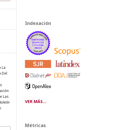
Indexación
n La
a Del
as
ación
e Las
VER MÁS...
Boletín
o
Métricas