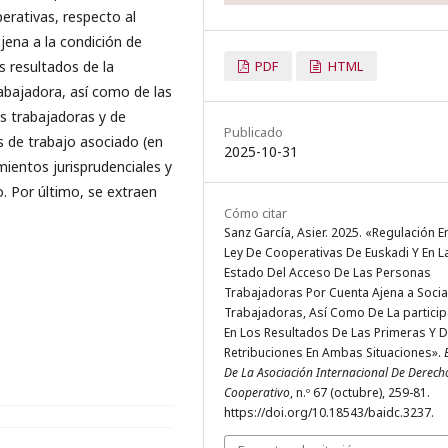
perativas, respecto al
jena a la condición de
s resultados de la
PDF
HTML
abajadora, así como de las
as trabajadoras y de
Publicado
s de trabajo asociado (en
2025-10-31
mientos jurisprudenciales y
o. Por último, se extraen
Cómo citar
Sanz García, Asier. 2025. «Regulación E
Ley De Cooperativas De Euskadi Y En L
Estado Del Acceso De Las Personas
Trabajadoras Por Cuenta Ajena a Soci
Trabajadoras, Así Como De La particip
En Los Resultados De Las Primeras Y D
Retribuciones En Ambas Situaciones».
De La Asociación Internacional De Derech
Cooperativo
, n.º 67 (octubre), 259-81.
https://doi.org/10.18543/baidc.3237.