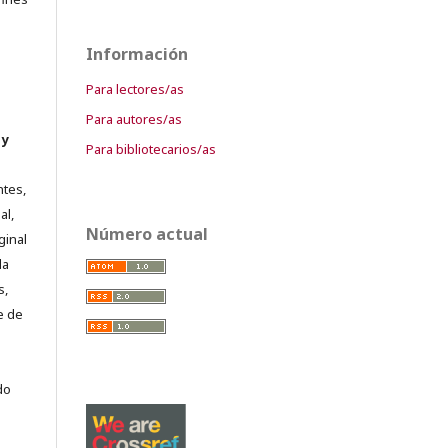
Información
Para lectores/as
Para autores/as
 y
Para bibliotecarios/as
ntes,
al,
Número actual
ginal
la
s,
e de
do