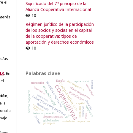
re el
Significado del 7.º principio de la
Alianza Cooperativa Internacional
10
nterés
Régimen jurídico de la participación
de los socios y socias en el capital
de la cooperativa: tipos de
aportación y derechos económicos
10
es/as
a
Palabras clave
.0
. En
 el
España
acto cooperativo
capital social
registro
identidad cooperativa
cooperativa
tributación
cooperativas
universidad
economía social
valores cooperativos
innovación
derecho cooperativo
financiación
ción
,
autonomía
principios cooperativos
desarrollo
e la
consumo
capital
democracia
formación
integración
Cuba
educación
ODS
fiscalidad
orial a
intercooperación
Brasil
crisis
Euskadi
abajo
órganos sociales
globalización
sociedades cooperativas
principios
e
fines