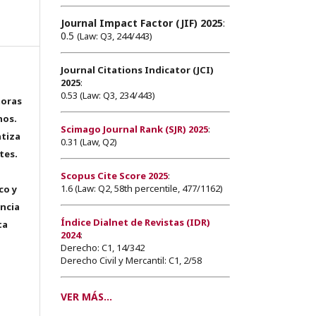
Journal Impact Factor (JIF) 2025
:
0.5
(Law: Q3, 244/443)
Journal Citations Indicator (JCI)
2025
:
0.53 (Law: Q3, 234/443)
toras
hos.
Scimago Journal Rank (SJR) 2025
:
tiza
0.31 (Law, Q2)
tes.
Scopus Cite Score 2025
:
1.6 (Law: Q2, 58th percentile, 477/1162)
co y
encia
Índice Dialnet de Revistas (IDR)
ta
2024
:
Derecho: C1, 14/342
Derecho Civil y Mercantil: C1, 2/58
VER MÁS...