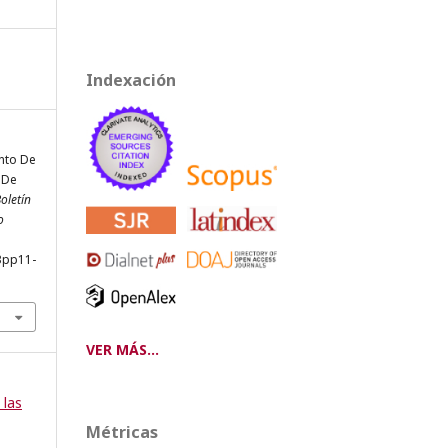
Indexación
ento De
 De
oletín
o
3pp11-
VER MÁS...
 las
Métricas