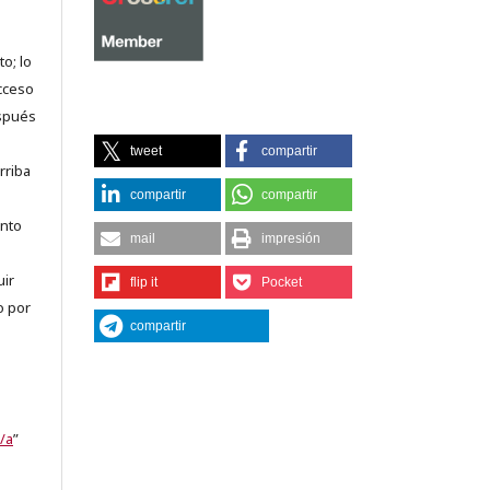
o; lo
acceso
espués
tweet
compartir
rriba
compartir
compartir
anto
mail
impresión
uir
flip it
Pocket
o por
compartir
/a
”