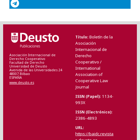
Boletín de la
Título
Asociación
Internacional de
Asociación Internacional de
Derecho
Derecho Cooperativo
Cooperativo /
Facultad de Derecho
Universidad de Deusto
International
Avenida de las Universidades 24
48007 Bilbao
Association of
ESPAÑA
Cooperative Law
www.deusto.es
Journal
1134-
ISSN (Papel)
993X
ISSN (Electrónico)
2386-4893
URL
https://baidc.revista