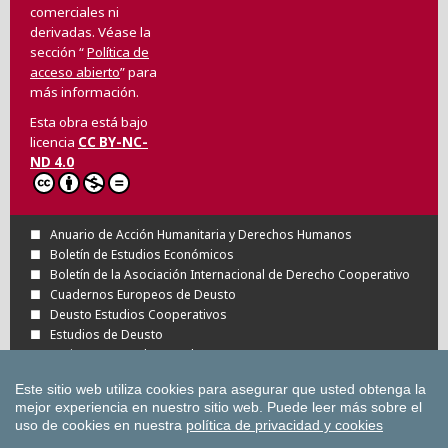
comerciales ni
derivadas. Véase la
sección “
Política de
acceso abierto
” para
más información.
Esta obra está bajo
licencia
CC BY-NC-
ND 4.0
Anuario de Acción Humanitaria y Derechos Humanos
Boletín de Estudios Económicos
Boletín de la Asociación Internacional de Derecho Cooperativo
Cuadernos Europeos de Deusto
Deusto Estudios Cooperativos
Estudios de Deusto
Revista Deusto de Derechos Humanos
Tuning Journal for Higher Education
Este sitio web utiliza cookies para asegurar que usted obtenga la
Todas las Revistas Científicas de Deusto en
mejor experiencia en nuestro sitio web.
Puede leer más sobre el
OJS
uso de cookies en nuestra
política de privacidad y cookies
Todas las publicaciones de la Universidad