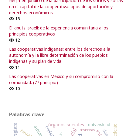
Régimen jurídico de la participación de los socios y socias
en el capital de la cooperativa: tipos de aportación y
derechos económicos
18
El kibutz israelí: de la experiencia comunitaria a los
principios cooperativos
12
Las cooperativas indígenas: entre los derechos a la
autonomía y la libre determinación de los pueblos
indígenas y su plan de vida
11
Las cooperativas en México y su compromiso con la
comunidad. (7.º principio)
10
Palabras clave
universidad
órganos sociales
registro
excedente
reservas
formación