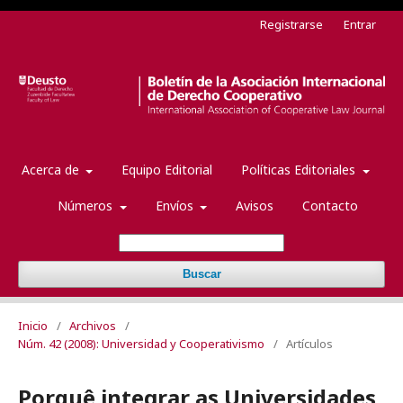
Registrarse
Entrar
Acerca de
Equipo Editorial
Políticas Editoriales
Números
Envíos
Avisos
Contacto
Buscar
Inicio
/
Archivos
/
Núm. 42 (2008): Universidad y Cooperativismo
/
Artículos
Porquê integrar as Universidades