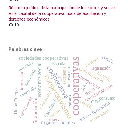
Régimen jurídico de la participación de los socios y socias
en el capital de la cooperativa: tipos de aportación y
derechos económicos
10
Palabras clave
gestión
sociedades cooperativas
Euskadi
cooperativas
principios
España
economía social
cooperativa
globalización
legislación
excedente
innovación
autonomía
Uruguay
crisis
formación
cooperativismo
democracia
Cuba
transformación
desarrollo
Unión Europea
Brasil
educación
registro
consumo
capital social
financiación
capital
fiscalidad
ODS
intercooperación
gestão
universidad
reservas
órganos sociales