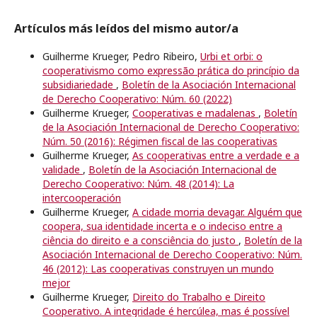
Artículos más leídos del mismo autor/a
Guilherme Krueger, Pedro Ribeiro,
Urbi et orbi: o
cooperativismo como expressão prática do princípio da
subsidiariedade
,
Boletín de la Asociación Internacional
de Derecho Cooperativo: Núm. 60 (2022)
Guilherme Krueger,
Cooperativas e madalenas
,
Boletín
de la Asociación Internacional de Derecho Cooperativo:
Núm. 50 (2016): Régimen fiscal de las cooperativas
Guilherme Krueger,
As cooperativas entre a verdade e a
validade
,
Boletín de la Asociación Internacional de
Derecho Cooperativo: Núm. 48 (2014): La
intercooperación
Guilherme Krueger,
A cidade morria devagar. Alguém que
coopera, sua identidade incerta e o indeciso entre a
ciência do direito e a consciência do justo
,
Boletín de la
Asociación Internacional de Derecho Cooperativo: Núm.
46 (2012): Las cooperativas construyen un mundo
mejor
Guilherme Krueger,
Direito do Trabalho e Direito
Cooperativo. A integridade é hercúlea, mas é possível