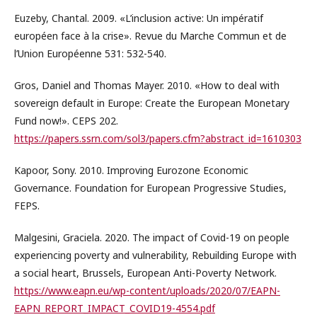
Euzeby, Chantal. 2009. «L’inclusion active: Un impératif
européen face à la crise». Revue du Marche Commun et de
l’Union Européenne 531: 532-540.
Gros, Daniel and Thomas Mayer. 2010. «How to deal with
sovereign default in Europe: Create the European Monetary
Fund now!». CEPS 202.
https://papers.ssrn.com/sol3/papers.cfm?abstract_id=1610303
Kapoor, Sony. 2010. Improving Eurozone Economic
Governance. Foundation for European Progressive Studies,
FEPS.
Malgesini, Graciela. 2020. The impact of Covid-19 on people
experiencing poverty and vulnerability, Rebuilding Europe with
a social heart, Brussels, European Anti-Poverty Network.
https://www.eapn.eu/wp-content/uploads/2020/07/EAPN-
EAPN_REPORT_IMPACT_COVID19-4554.pdf