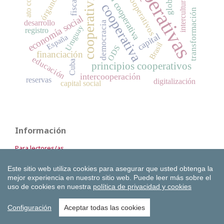
cooperativas
valores cooperativos
identidad cooperativa
cooperativismo
interculturalidad
cooperativa
transformación
economía social
desarrollo
democracia
Uruguay
registro
capital
España
Brasil
ODS
financiación
educación
Cuba
principios cooperativos
intercooperación
reservas
digitalización
capital social
Información
Para lectores/as
Para autores/as
Este sitio web utiliza cookies para asegurar que usted obtenga la
Para bibliotecarios/as
mejor experiencia en nuestro sitio web.
Puede leer más sobre el
uso de cookies en nuestra
política de privacidad y cookies
Configuración
Aceptar todas las cookies
Número actual