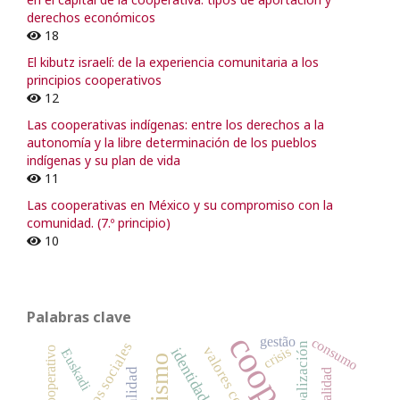
derechos económicos
18
El kibutz israelí: de la experiencia comunitaria a los
principios cooperativos
12
Las cooperativas indígenas: entre los derechos a la
autonomía y la libre determinación de los pueblos
indígenas y su plan de vida
11
Las cooperativas en México y su compromiso con la
comunidad. (7.º principio)
10
Palabras clave
gestão
consumo
órganos sociales
globalización
crisis
ato cooperativo
Euskadi
fiscalidad