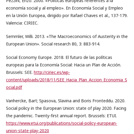
Pezzini, Enzo. 2000. «Políticas europeas referentes a la
economía social y al empleo». En Economía Social y Empleo
en la Unión Europea, dirigido por Rafael Chaves et al., 137-179.
Valencia: CIRIEC.
Semmler, Willi. 2013. «The Macroeconomics of Austerity in the
European Union». Social research 80, 3: 883-914.
Social Economy Europe. 2018. El futuro de las políticas
europeas para la Economía Social: Hacia un Plan de Acción.
Brussels: SEE.
http://ciriec.es/wp-
content/uploads/2018/11/SEE_Hacia_Plan_Accion_Economia_S
ocial.pdf
Vanhercke, Bart; Spasova, Slavina and Boris Fronteddu. 2020.
Social policy in the European Union: state of play 2020. Facing
the pandemic. Twenty-first annual report. Brussels: ETUI.
https://www.etui.org/publications/social-policy-european-
union-state-play-2020