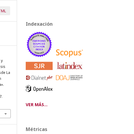
TML
Indexación
 y
isis
sde La
n
a».
7.
VER MÁS...
Métricas