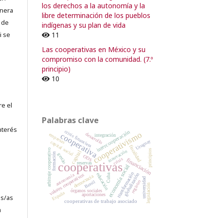
los derechos a la autonomía y la
lnera
libre determinación de los pueblos
 de
indígenas y su plan de vida
11
i se
Las cooperativas en México y su
compromiso con la comunidad. (7.º
principio)
10
re el
Palabras clave
nterés
intercooperación
crisis financiera
cooperativismo
desarrollo
cooperativa
empresas
integración
Uruguay
capital social
fiscalidad
arbitraje cooperativo
principios
innovación
capital
formación
gestão
ODS
crisis
financiación
cooperativas
reservas
economía social
transformación
educación
autonomía
globalización
valores cooperativos
Cuba
democracia
universidad
registro
Brasil
legislación
órganos sociales
España
aportaciones
es/as
cooperativas de trabajo asociado
a