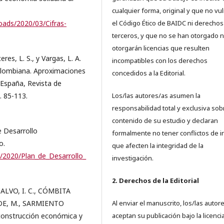
cualquier forma, original y que no vu
oads/2020/03/Cifras-
el Código Ético de BAIDC ni derechos
terceros, y que no se han otorgado n
otorgarán licencias que resulten
eres, L. S., y Vargas, L. A.
incompatibles con los derechos
colombiana. Aproximaciones
concedidos a la Editorial.
-España, Revista de
. 85-113.
Los/las autores/as asumen la
responsabilidad total y exclusiva sob
contenido de su estudio y declaran
Desarrollo
formalmente no tener conflictos de i
o.
que afecten la integridad de la
/2020/Plan_de_Desarrollo_
investigación.
2. Derechos de la Editorial
ALVO, I. C., CÓMBITA
DE, M., SARMIENTO
Al enviar el manuscrito, los/las autor
construcción económica y
aceptan su publicación bajo la licenci