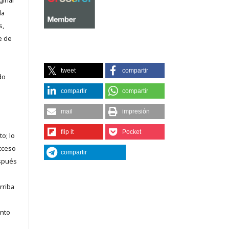
ginal
la
s,
e de
tweet
compartir
do
compartir
compartir
mail
impresión
flip it
Pocket
o; lo
acceso
compartir
espués
rriba
anto