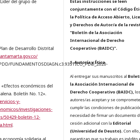
Líder del grupo de
Estas instrucciones se leen
conjuntamente con el Código Éti
la Política de Acceso Abierto, Lic
y Derechos de Autor/a de la revis
"Boletín de la Asociación
Internacional de Derecho
n de Desarrollo Distrital
Cooperativo (BAIDC)".
santamarta.gov.co/
1. Autoría y Ética
020/PDD/FUNDAMENTOSDIAGN.c3.93STICO_PDD_2020-
Al entregar sus manuscritos al
Bolet
la Asociación Internacional de
Efectos económicos del
Derecho Cooperativo (BAIDC),
los
alena. Boletín No. 12».
autores/as aceptan y se compromete
rvicios-y-
cumplir las condiciones de publicació
nomicos/investigaciones-
necesidad de firmar un documento 
s/50429-boletin-12-
cesión adicional con la
Editorial
a.html
.
(Universidad de Deusto).
Con ello,
economía solidaria al
garantizan que su trabajo es inédito 