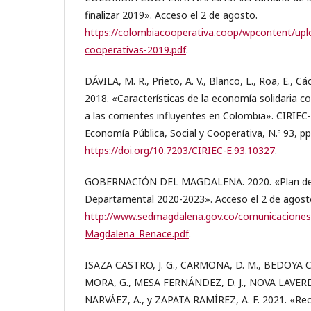
finalizar 2019». Acceso el 2 de agosto.
https://colombiacooperativa.coop/wpcontent/upl
cooperativas-2019.pdf
.
DÁVILA, M. R., Prieto, A. V., Blanco, L., Roa, E., Các
2018. «Características de la economía solidaria 
a las corrientes influyentes en Colombia». CIRIEC
Economía Pública, Social y Cooperativa, N.º 93, pp
https://doi.org/10.7203/CIRIEC-E.93.10327
.
GOBERNACIÓN DEL MAGDALENA. 2020. «Plan de 
Departamental 2020-2023». Acceso el 2 de agost
http://www.sedmagdalena.gov.co/comunicaciones
Magdalena_Renace.pdf
.
ISAZA CASTRO, J. G., CARMONA, D. M., BEDOYA C
MORA, G., MESA FERNÁNDEZ, D. J., NOVA LAVER
NARVÁEZ, A., y ZAPATA RAMÍREZ, A. F. 2021. «Re