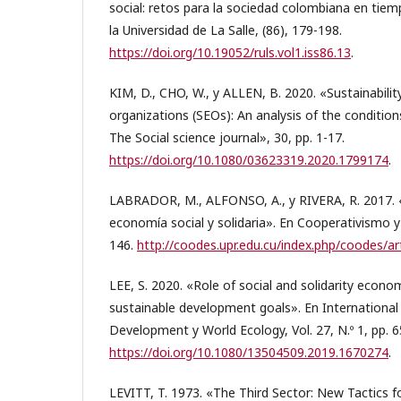
social: retos para la sociedad colombiana en tiem
la Universidad de La Salle, (86), 179-198.
https://doi.org/10.19052/ruls.vol1.iss86.13
.
KIM, D., CHO, W., y ALLEN, B. 2020. «Sustainabili
organizations (SEOs): An analysis of the conditions
The Social science journal», 30, pp. 1-17.
https://doi.org/10.1080/03623319.2020.1799174
.
LABRADOR, M., ALFONSO, A., y RIVERA, R. 2017. 
economía social y solidaria». En Cooperativismo y 
146.
http://coodes.upr.edu.cu/index.php/coodes/ar
LEE, S. 2020. «Role of social and solidarity econom
sustainable development goals». En International 
Development y World Ecology, Vol. 27, N.º 1, pp. 6
https://doi.org/10.1080/13504509.2019.1670274
.
LEVITT, T. 1973. «The Third Sector: New Tactics f