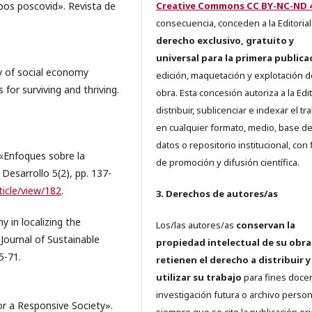
pos poscovid». Revista de
Creative Commons CC BY-NC-ND 4
consecuencia, conceden a la Editorial
derecho exclusivo, gratuito y
universal para la primera publica
ty of social economy
edición, maquetación y explotación d
 for surviving and thriving.
obra. Esta concesión autoriza a la Edit
distribuir, sublicenciar e indexar el tr
en cualquier formato, medio, base d
datos o repositorio institucional, con 
«Enfoques sobre la
de promoción y difusión científica.
Desarrollo 5(2), pp. 137-
ticle/view/182
.
3. Derechos de autores/as
y in localizing the
Los/las autores/as
conservan la
Journal of Sustainable
propiedad intelectual de su obra
5-71.
retienen el derecho a distribuir y
utilizar su trabajo
para fines doce
investigación futura o archivo person
or a Responsive Society».