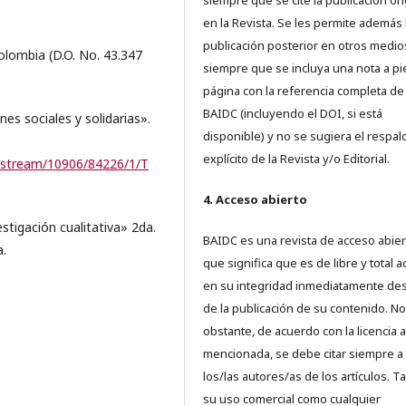
siempre que se cite la publicación ori
en la Revista. Se les permite además 
publicación posterior en otros medio
olombia (D.O. No. 43.347
siempre que se incluya una nota a pi
página con la referencia completa de
BAIDC (incluyendo el DOI, si está
es sociales y solidarias».
disponible) y no se sugiera el respal
explícito de la Revista y/o Editorial.
/bitstream/10906/84226/1/T
4. Acceso abierto
stigación cualitativa» 2da.
BAIDC es una revista de acceso abiert
a.
que significa que es de libre y total 
en su integridad inmediatamente d
de la publicación de su contenido. No
obstante, de acuerdo con la licencia a
mencionada, se debe citar siempre a
los/las autores/as de los artículos. T
su uso comercial como cualquier