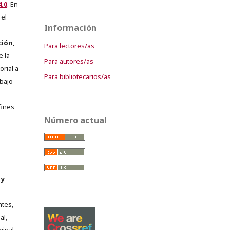
.0
. En
 el
Información
ción
,
Para lectores/as
e la
Para autores/as
orial a
Para bibliotecarios/as
abajo
e
fines
Número actual
 y
ntes,
al,