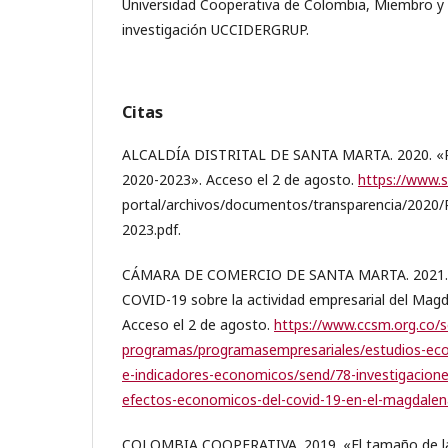
Universidad Cooperativa de Colombia, Miembro y 
investigación UCCIDERGRUP.
Citas
ALCALDÍA DISTRITAL DE SANTA MARTA. 2020. «Pla
2020-2023». Acceso el 2 de agosto.
https://www.
portal/archivos/documentos/transparencia/2
2023.pdf.
CÁMARA DE COMERCIO DE SANTA MARTA. 2021. «
COVID-19 sobre la actividad empresarial del Magd
Acceso el 2 de agosto.
https://www.ccsm.org.co/se
programas/programasempresariales/estudios-eco
e-indicadores-economicos/send/78-investigacione
efectos-economicos-del-covid-19-en-el-magdalen
COLOMBIA COOPERATIVA. 2019. «El tamaño de la 