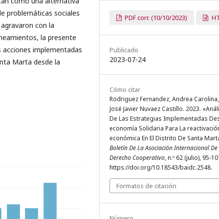
tan como una alternativa
e problemáticas sociales
PDF corr. (10/10/2023)
H
 agravaron con la
ineamientos, la presente
las acciones implementadas
Publicado
2023-07-24
anta Marta desde la
Cómo citar
Rodriguez Fernandez, Andrea Carolina,
José Javier Nuvaez Castillo. 2023. «Anál
De Las Estrategias Implementadas De
economía Solidaria Para La reactivació
económica En El Distrito De Santa Mart
Boletín De La Asociación Internacional De
Derecho Cooperativo
, n.º 62 (julio), 95-10
https://doi.org/10.18543/baidc.2548.
Formatos de citación
Número