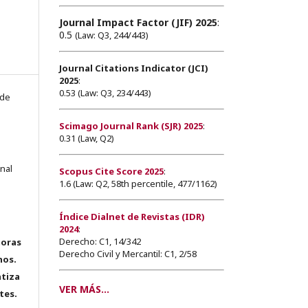
Journal Impact Factor (JIF) 2025
:
0.5
(Law: Q3, 244/443)
Journal Citations Indicator (JCI)
2025
:
0.53 (Law: Q3, 234/443)
 de
Scimago Journal Rank (SJR) 2025
:
0.31 (Law, Q2)
onal
Scopus Cite Score 2025
:
1.6 (Law: Q2, 58th percentile, 477/1162)
Índice Dialnet de Revistas (IDR)
2024
:
Derecho: C1, 14/342
toras
Derecho Civil y Mercantil: C1, 2/58
hos.
tiza
VER MÁS...
tes.