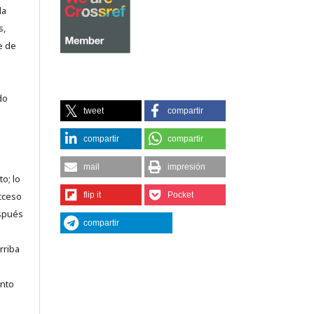
la
s,
e de
do
tweet
compartir
compartir
compartir
mail
impresión
o; lo
flip it
Pocket
acceso
espués
compartir
rriba
anto