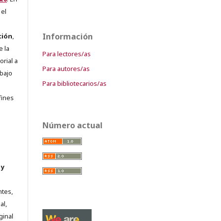
 el
Información
ción
,
e la
Para lectores/as
orial a
Para autores/as
abajo
Para bibliotecarios/as
e
fines
Número actual
 y
ntes,
al,
ginal