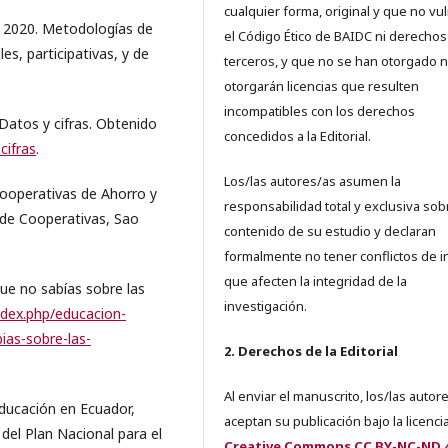
cualquier forma, original y que no vu
 C. 2020. Metodologías de
el Código Ético de BAIDC ni derechos
es, participativas, y de
terceros, y que no se han otorgado n
otorgarán licencias que resulten
incompatibles con los derechos
tos y cifras. Obtenido
concedidos a la Editorial.
cifras
.
Los/las autores/as asumen la
ooperativas de Ahorro y
responsabilidad total y exclusiva sob
 de Cooperativas, Sao
contenido de su estudio y declaran
formalmente no tener conflictos de i
que afecten la integridad de la
 no sabías sobre las
investigación.
index.php/educacion-
ias-sobre-las-
2. Derechos de la Editorial
Al enviar el manuscrito, los/las autor
Educación en Ecuador,
aceptan su publicación bajo la licenci
el Plan Nacional para el
Creative Commons CC BY-NC-ND 4