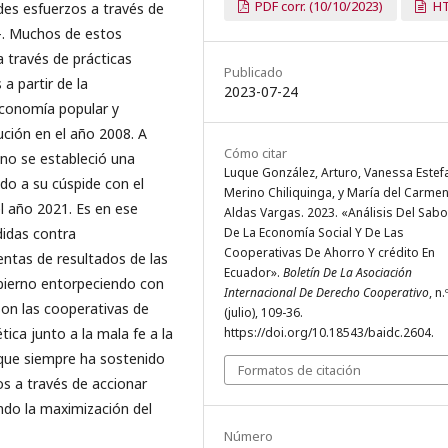
PDF corr. (10/10/2023)
H
ndes esfuerzos a través de
—. Muchos de estos
 través de prácticas
Publicado
 partir de la
2023-07-24
economía popular y
ción en el año 2008. A
Cómo citar
eno se estableció una
Luque González, Arturo, Vanessa Estef
ndo a su cúspide con el
Merino Chiliquinga, y María del Carme
l año 2021. Es en ese
Aldas Vargas. 2023. «Análisis Del Sabo
idas contra
De La Economía Social Y De Las
Cooperativas De Ahorro Y crédito En
ntas de resultados de las
Ecuador».
Boletín De La Asociación
obierno entorpeciendo con
Internacional De Derecho Cooperativo
, n.
on las cooperativas de
(julio), 109-36.
ética junto a la mala fe a la
https://doi.org/10.18543/baidc.2604.
 que siempre ha sostenido
Formatos de citación
ios a través de accionar
ndo la maximización del
Número