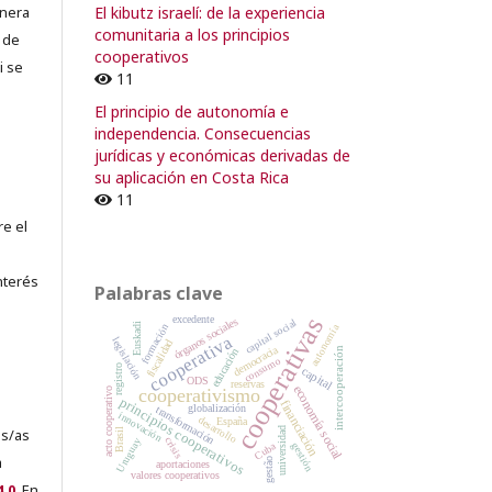
El kibutz israelí: de la experiencia
lnera
comunitaria a los principios
 de
cooperativos
i se
11
El principio de autonomía e
independencia. Consecuencias
jurídicas y económicas derivadas de
su aplicación en Costa Rica
11
re el
nterés
Palabras clave
cooperativas
excedente
órganos sociales
capital social
Euskadi
autonomía
formación
cooperativa
legislación
fiscalidad
democracia
intercooperación
educación
consumo
registro
capital
ODS
reservas
economía social
cooperativismo
acto cooperativo
principios cooperativos
financiación
globalización
transformación
innovación
desarrollo
España
universidad
es/as
Brasil
crisis
Uruguay
Cuba
gestión
a
gestão
aportaciones
valores cooperativos
.0
. En