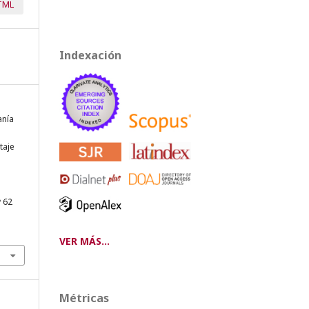
TML
Indexación
anía
n
taje
º 62
VER MÁS...
Métricas