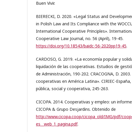
Buen Vivir.
BIERECKI, D. 2020. «Legal Status and Developmen
in Polish Law and Its Compliance with the WOCC
International Cooperative Principles». Internation
Cooperative Law Journal, no. 56 (April), 19-45.
https://doi.org/10.18543/baidc-56-2020pp19-45
.
CARDOSO, G. 2019. «La economía popular y solidar
liquidación de las cooperativas. Estudios de gesti
de Administración, 190-202. CRACOGNA, D. 2003. 
cooperativas en América Latina». CIRIEC-España,
pública, social y cooperativa, 245-263.
CICOPA. 2014. Cooperativas y empleo: un informe 
CICOPA & Grupo Desjardins. Obtenido de
http://www.cicopa.coop/cicopa_old/IMG/pdf/coop
es__web_1_pagina.pdf
.