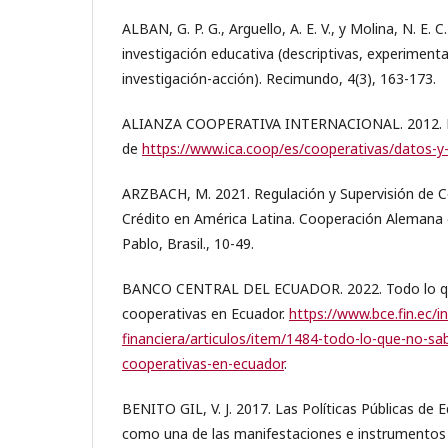
ALBAN, G. P. G., Arguello, A. E. V., y Molina, N. E.
investigación educativa (descriptivas, experimental
investigación-acción). Recimundo, 4(3), 163-173.
ALIANZA COOPERATIVA INTERNACIONAL. 2012. Da
de
https://www.ica.coop/es/cooperativas/datos-y-
ARZBACH, M. 2021. Regulación y Supervisión de C
Crédito en América Latina. Cooperación Alemana
Pablo, Brasil., 10-49.
BANCO CENTRAL DEL ECUADOR. 2022. Todo lo que
cooperativas en Ecuador.
https://www.bce.fin.ec/
financiera/articulos/item/1484-todo-lo-que-no-sab
cooperativas-en-ecuador
.
BENITO GIL, V. J. 2017. Las Políticas Públicas de 
como una de las manifestaciones e instrumentos d