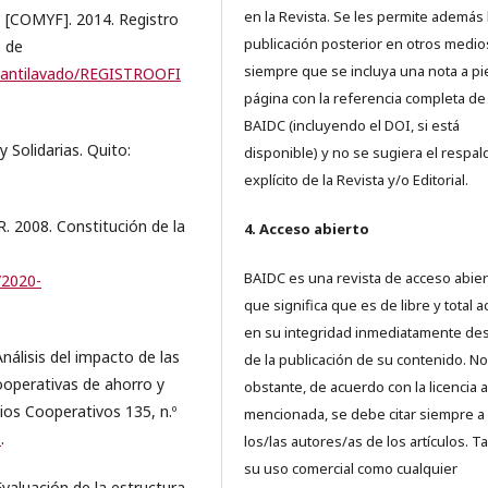
en la Revista. Se les permite además 
OMYF]. 2014. Registro
publicación posterior en otros medio
o de
siempre que se incluya una nota a pi
/antilavado/REGISTROOFI
página con la referencia completa de
BAIDC (incluyendo el DOI, si está
Solidarias. Quito:
disponible) y no se sugiera el respal
explícito de la Revista y/o Editorial.
008. Constitución de la
4. Acceso abierto
BAIDC es una revista de acceso abiert
/2020-
que significa que es de libre y total 
en su integridad inmediatamente d
álisis del impacto de las
de la publicación de su contenido. No
ooperativas de ahorro y
obstante, de acuerdo con la licencia a
os Cooperativos 135, n.º
mencionada, se debe citar siempre a
0
.
los/las autores/as de los artículos. T
su uso comercial como cualquier
valuación de la estructura