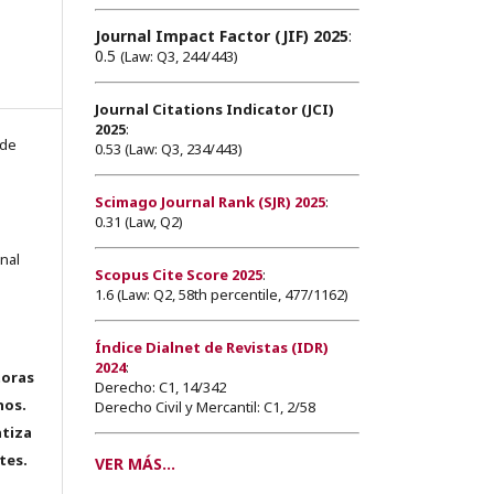
Journal Impact Factor (JIF) 2025
:
0.5
(Law: Q3, 244/443)
Journal Citations Indicator (JCI)
2025
:
 de
0.53 (Law: Q3, 234/443)
Scimago Journal Rank (SJR) 2025
:
0.31 (Law, Q2)
onal
Scopus Cite Score 2025
:
1.6 (Law: Q2, 58th percentile, 477/1162)
Índice Dialnet de Revistas (IDR)
2024
:
toras
Derecho: C1, 14/342
hos.
Derecho Civil y Mercantil: C1, 2/58
tiza
tes.
VER MÁS...