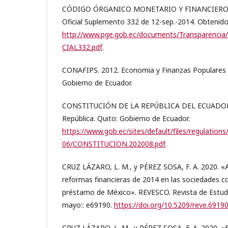
CÓDIGO ÓRGANICO MONETARIO Y FINANCIERO [C
Oficial Suplemento 332 de 12-sep.-2014. Obtenid
http://www.pge.gob.ec/documents/Transparencia
CIAL332.pdf
.
CONAFIPS. 2012. Economia y Finanzas Populares y 
Gobierno de Ecuador.
CONSTITUCIÓN DE LA REPÚBLICA DEL ECUADOR. 2
República. Quito: Gobierno de Ecuador.
https://www.gob.ec/sites/default/files/regulations
06/CONSTITUCION.202008.pdf
.
CRUZ LÁZARO, L. M., y PÉREZ SOSA, F. A. 2020. «An
reformas financieras de 2014 en las sociedades c
préstamo de México». REVESCO. Revista de Estudi
mayo:: e69190.
https://doi.org/10.5209/reve.6919
CRUZ LÁZARO, L. M., y PÉREZ SOSA, F. A. 2020. «E