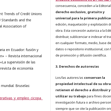
consecuencia, conceden a la Editorial
derecho exclusivo, gratuito y
t Trends of Credit Unions
universal para la primera publica
U Standards and the
edición, maquetación y explotación d
al Association of
obra. Esta concesión autoriza a la Edit
distribuir, sublicenciar e indexar el tr
en cualquier formato, medio, base d
datos o repositorio institucional, con 
ia en Ecuador: fusión y
de promoción y difusión científica.
ón» – Revista internacional
«La supervisión de las
3. Derechos de autores/as
 revista de economía
Los/las autores/as
conservan la
propiedad intelectual de su obra
mundial. Bruselas:
retienen el derecho a distribuir y
utilizar su trabajo
para fines doce
erativas_y_empleo_cicopa_
investigación futura o archivo person
siempre que se cite la publicación ori