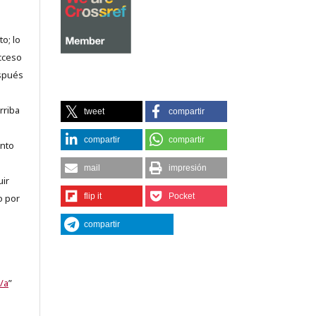
o; lo
acceso
espués
rriba
tweet
compartir
compartir
compartir
anto
mail
impresión
uir
flip it
Pocket
o por
compartir
/a
”