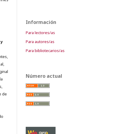
Información
Para lectores/as
Para autores/as
 y
Para bibliotecarios/as
ntes,
al,
ginal
Número actual
la
s,
e de
do