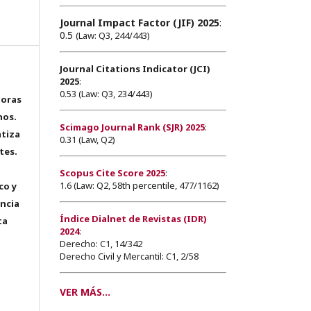
Journal Impact Factor (JIF) 2025
:
0.5
(Law: Q3, 244/443)
Journal Citations Indicator (JCI)
2025
:
0.53 (Law: Q3, 234/443)
toras
hos.
Scimago Journal Rank (SJR) 2025
:
tiza
0.31 (Law, Q2)
tes.
Scopus Cite Score 2025
:
1.6 (Law: Q2, 58th percentile, 477/1162)
co y
encia
Índice Dialnet de Revistas (IDR)
ta
2024
:
Derecho: C1, 14/342
Derecho Civil y Mercantil: C1, 2/58
VER MÁS...