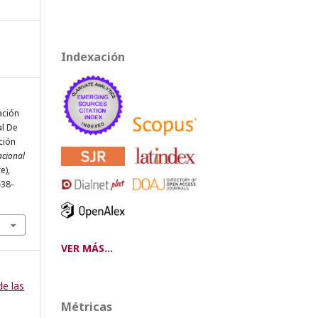
Indexación
ación
al De
ción
acional
e),
-38-
VER MÁS...
de las
Métricas