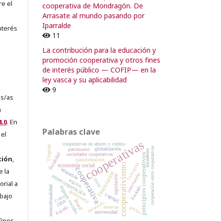
re el
cooperativa de Mondragón. De
Arrasate al mundo pasando por
Iparralde
nterés
11
La contribución para la educación y
promoción cooperativa y otros fines
de interés público — COFIP— en la
ley vasca y su aplicabilidad
9
es/as
a
.0
. En
Palabras clave
 el
cooperativas
cooperativas de ahorro y crédito
Uruguay
cooperación entre cooperativas
globalización
patrimonio
excedente
sociedades cooperativas
fiscalidad
principios cooperativos
ción
,
transformación
formación
cooperativismo
economía social
cooperativa
educación
e la
financiación
innovación
intercooperación
legislación
crisis
registro
orial a
órganos sociales
interculturalidad
Euskadi
democracia
capital
abajo
Cuba
ODS
Brasil
desarrollo
e
España
gestão
reservas
universidad
fines