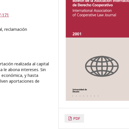
7-171
l, reclamación
tación realizada al capital
a le abona intereses. Sin
n económica, y hasta
lven aportaciones de
PDF