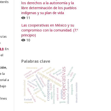
nterés
los derechos a la autonomía y la
libre determinación de los pueblos
indígenas y su plan de vida
11
Las cooperativas en México y su
compromiso con la comunidad. (7.º
principio)
es/as
10
a
.0
. En
 el
Palabras clave
ción
,
formación
legislación
valores cooperativos
democracia
cooperativas
fiscalidad
desarrollo
consumo
cooperativismo
Brasil
e la
ODS
educación
financiación
reservas
transformación
tributación
Cuba
orial a
identidad cooperativa
innovación
interculturalidad
economía social
cooperativa
desarrollo sostenible
Uruguay
España
abajo
integración
intercooperación
crisis
órganos sociales
capital social
capital
excedente
e
registro
universidad
fines
Euskadi
gestão
empresas