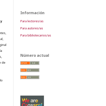
Información
Para lectores/as
 y
Para autores/as
ntes,
Para bibliotecarios/as
al,
ginal
la
Número actual
s,
e de
do