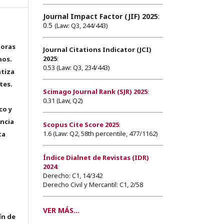
Journal Impact Factor (JIF) 2025
:
0.5
(Law: Q3, 244/443)
toras
Journal Citations Indicator (JCI)
2025
:
hos.
0.53 (Law: Q3, 234/443)
tiza
tes.
Scimago Journal Rank (SJR) 2025
:
0.31 (Law, Q2)
co y
encia
Scopus Cite Score 2025
:
1.6 (Law: Q2, 58th percentile, 477/1162)
ta
Índice Dialnet de Revistas (IDR)
2024
:
Derecho: C1, 14/342
Derecho Civil y Mercantil: C1, 2/58
VER MÁS...
ín de