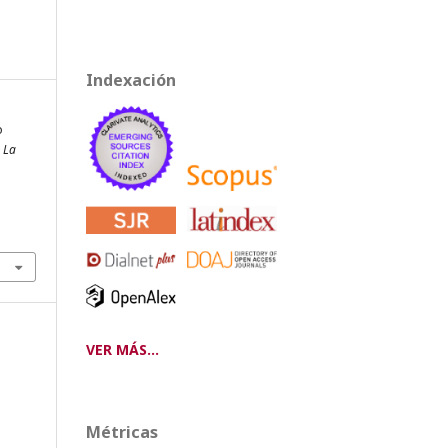
Indexación
o
 La
VER MÁS...
Métricas