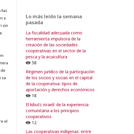
/las
Lo más leído la semana
n a
pasada
n sin
La fiscalidad adecuada como
de
herramienta impulsora de la
creación de las sociedades
cooperativas en el sector de la
en
pesca y la acuicultura
58
lnera
 de
Régimen jurídico de la participación
de los socios y socias en el capital
i se
de la cooperativa: tipos de
aportación y derechos económicos
18
El kibutz israelí: de la experiencia
comunitaria a los principios
cooperativos
re el
12
Las cooperativas indígenas: entre