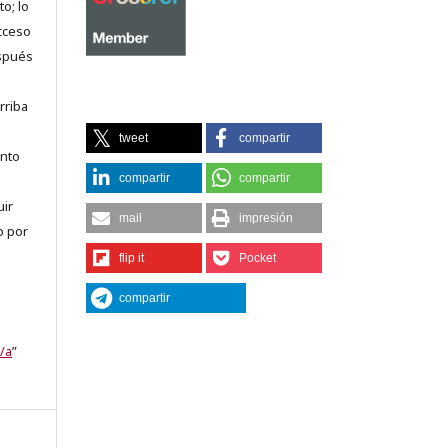
o; lo
acceso
espués
rriba
tweet
compartir
anto
compartir
compartir
uir
mail
impresión
o por
flip it
Pocket
compartir
/a
”