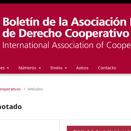
ales
Números
Envíos
Avisos
Contacto
 cooperativas
/
Artículos
anotado