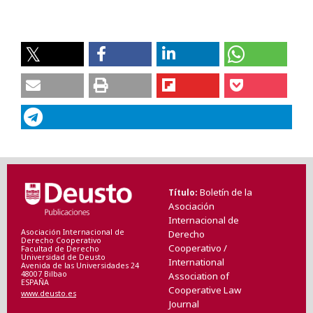
Boletín de la
Título
Asociación
Internacional de
Asociación Internacional de
Derecho
Derecho Cooperativo
Cooperativo /
Facultad de Derecho
Universidad de Deusto
International
Avenida de las Universidades 24
48007 Bilbao
Association of
ESPAÑA
Cooperative Law
www.deusto.es
Journal