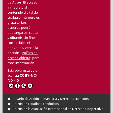
El acceso
de Autor
inmediato al
contenido digital de
cualquier número es
gratuito. Los
trabajos podrán
descargarse, copiar
y difundir, sin fines
comerciales ni
derivadas. Véase la
sección “
Política de
acceso abierto
” para
más información.
Esta obra está bajo
licencia
CC BY-NC-
ND 4.0
Anuario de Acción Humanitaria y Derechos Humanos
Boletín de Estudios Económicos
Boletín de la Asociación Internacional de Derecho Cooperativo