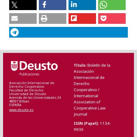
Boletín de la
Título
Asociación
Internacional de
Asociación Internacional de
Derecho
Derecho Cooperativo
Cooperativo /
Facultad de Derecho
Universidad de Deusto
International
Avenida de las Universidades 24
48007 Bilbao
Association of
ESPAÑA
Cooperative Law
www.deusto.es
Journal
1134-
ISSN (Papel)
993X