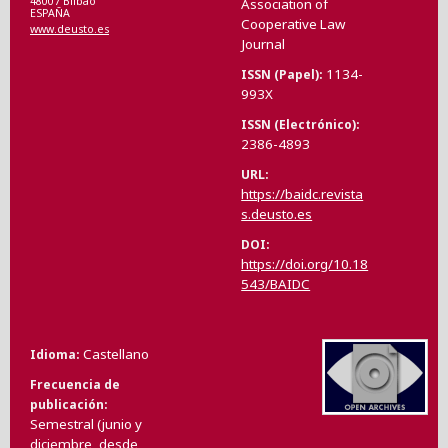
48007 Bilbao
Association of
ESPAÑA
Cooperative Law
www.deusto.es
Journal
1134-
ISSN (Papel)
993X
ISSN (Electrónico)
2386-4893
URL
https://baidc.revista
s.deusto.es
DOI
https://doi.org/10.18
543/BAIDC
Castellano
Idioma
Frecuencia de
publicación
Semestral (junio y
diciembre, desde