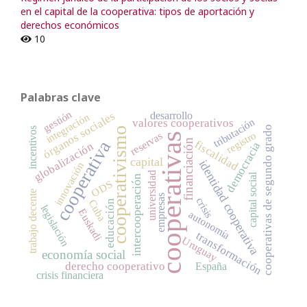
en el capital de la cooperativa: tipos de aportación y
derechos económicos
10
Palabras clave
gestión
órganos sociales
desarrollo
integración
tributación
valores cooperativos
cooperativas de segundo grado
incentivos
cooperativismo
registro
reservas
cooperativas
financiación
cooperativa
fiscalidad
democracia
globalización
capital
identidad cooperativa
innovación
universidad
capital social
intercooperación
ODS
trabajo decente
empresas
crisis
Cuba
educación
legislación
Euskadi
autonomía
transformación
Uruguay
economía social
derecho cooperativo
España
crisis financiera