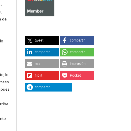
la
s,
e de
tweet
compartir
do
compartir
compartir
mail
impresión
o; lo
flip it
Pocket
acceso
compartir
espués
rriba
anto