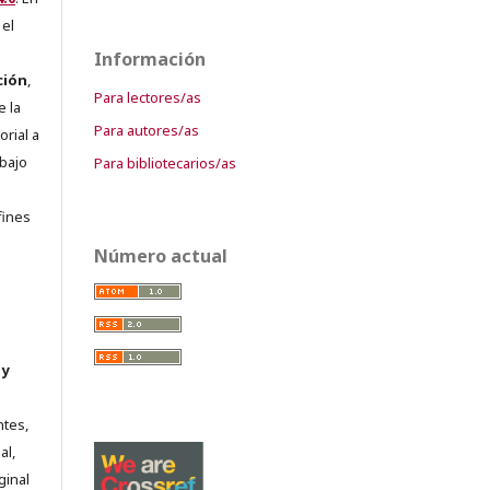
 el
Información
ción
,
Para lectores/as
e la
Para autores/as
orial a
abajo
Para bibliotecarios/as
e
fines
Número actual
 y
ntes,
al,
ginal