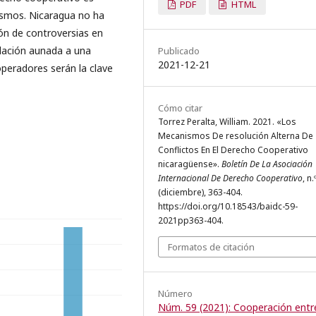
PDF
HTML
ismos. Nicaragua no ha
ión de controversias en
lación aunada a una
Publicado
2021-12-21
operadores serán la clave
Cómo citar
Torrez Peralta, William. 2021. «Los
Mecanismos De resolución Alterna De
Conflictos En El Derecho Cooperativo
nicaragüense».
Boletín De La Asociación
Internacional De Derecho Cooperativo
, n.
(diciembre), 363-404.
https://doi.org/10.18543/baidc-59-
2021pp363-404.
Formatos de citación
Número
Núm. 59 (2021): Cooperación entr