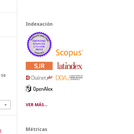
Indexación
º 59
VER MÁS...
Métricas
e