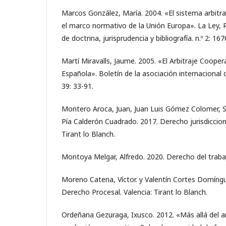
Marcos González, María. 2004. «El sistema arbitr
el marco normativo de la Unión Europa». La Ley, R
de doctrina, jurisprudencia y bibliografía. n.º 2: 16
Martí Miravalls, Jaume. 2005. «El Arbitraje Coopera
Española». Boletín de la asociación internacional
39: 33-91.
Montero Aroca, Juan, Juan Luis Gómez Colomer, Si
Pía Calderón Cuadrado. 2017. Derecho jurisdiccional
Tirant lo Blanch.
Montoya Melgar, Alfredo. 2020. Derecho del traba
Moreno Catena, Víctor. y Valentín Cortes Domíngu
Derecho Procesal. Valencia: Tirant lo Blanch.
Ordeñana Gezuraga, Ixusco. 2012. «Más allá del ar