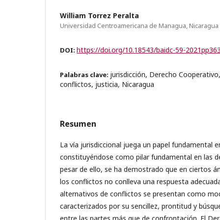
William Torrez Peralta
Universidad Centroamericana de Managua, Nicaragua
https://doi.org/10.18543/baidc-59-2021pp36
DOI:
jurisdicción, Derecho Cooperativo,
Palabras clave:
conflictos, justicia, Nicaragua
Resumen
La vía jurisdiccional juega un papel fundamental 
constituyéndose como pilar fundamental en las 
pesar de ello, se ha demostrado que en ciertos ámb
los conflictos no conlleva una respuesta adecua
alternativos de conflictos se presentan como mod
caracterizados por su sencillez, prontitud y bús
entre las partes más que de confrontación. El De