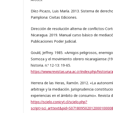
Díez-Picazo, Luis María. 2013. Sistema de derech
Pamplona: Civitas Ediciones.
Dirección de resolución alterna de conflictos-Cor
Nicaragua. 2019. Manual curso básico de mediaci
Publicaciones Poder Judicial.
Gould, Jeffrey. 1985. «Amigos peligrosos, enemigo
Somoza y el movimiento obrero nicaragüense (19
historia. n.º 12-13: 19-65.
https://www.revistas.una.ac.cr/index.php/historia/
Herrera de las Heras, Ramón. 2012. «La autonomía
arbitraje y la mediación. Jurisprudencia constituci
experiencias en el ámbito de consumo». Revista 
https://scielo.conicyt.cl/scielo.php?
script=sci_arttext&pid=S07180950201200010000