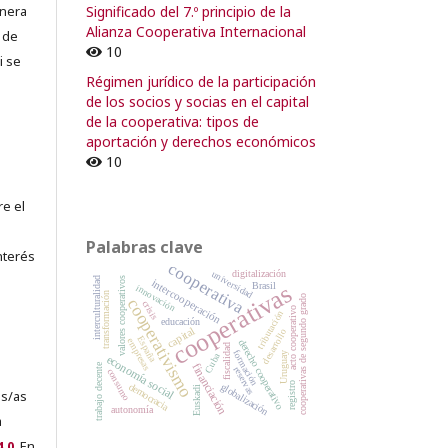
Significado del 7.º principio de la
lnera
Alianza Cooperativa Internacional
 de
10
i se
Régimen jurídico de la participación
de los socios y socias en el capital
de la cooperativa: tipos de
aportación y derechos económicos
10
re el
Palabras clave
nterés
cooperativa
universidad
digitalización
interculturalidad
valores cooperativos
intercooperación
cooperativas
Brasil
innovación
transformación
cooperativas de segundo grado
cooperativismo
crisis
acto cooperativo
tributación
educación
capital
desarrollo
España
empresas
derecho cooperativo
fiscalidad
formación
Uruguay
Cuba
economía social
trabajo decente
financiación
reservas
consumo
registro
democracia
globalización
Euskadi
es/as
autonomía
a
.0
. En