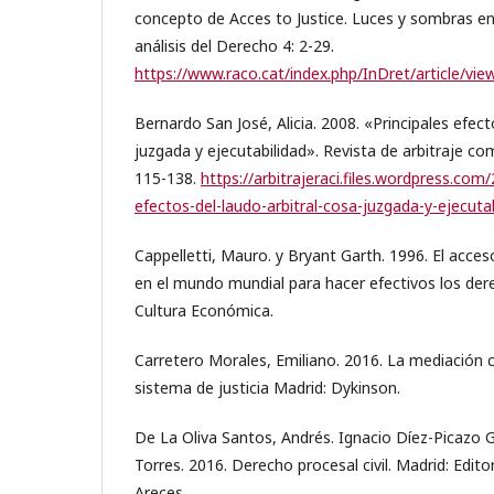
concepto de Acces to Justice. Luces y sombras en
análisis del Derecho 4: 2-29.
https://www.raco.cat/index.php/InDret/article/v
Bernardo San José, Alicia. 2008. «Principales efect
juzgada y ejecutabilidad». Revista de arbitraje com
115-138.
https://arbitrajeraci.files.wordpress.com
efectos-del-laudo-arbitral-cosa-juzgada-y-ejecutab
Cappelletti, Mauro. y Bryant Garth. 1996. El acceso
en el mundo mundial para hacer efectivos los de
Cultura Económica.
Carretero Morales, Emiliano. 2016. La mediación ci
sistema de justicia Madrid: Dykinson.
De La Oliva Santos, Andrés. Ignacio Díez-Picazo 
Torres. 2016. Derecho procesal civil. Madrid: Edito
Areces.