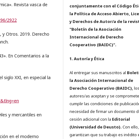
ómica». Revista vasca de
conjuntamente con el Código Éti
la Política de Acceso Abierto, Lic
3296/2922
y Derechos de Autor/a de la revis
"Boletín de la Asociación
, y Otros. 2019. Derecho
Internacional de Derecho
anch.
Cooperativo (BAIDC)".
 43». En Comentarios a la
1. Autoría y Ética
Al entregar sus manuscritos al
Bolet
l siglo XXI, en especial la
la Asociación Internacional de
Derecho Cooperativo (BAIDC),
los
autores/as aceptan y se compromete
t&tlng=en
cumplir las condiciones de publicació
necesidad de firmar un documento 
viles y mercantiles en
cesión adicional con la
Editorial
(Universidad de Deusto).
Con ello,
garantizan que su trabajo es inédito 
iación en el moderno