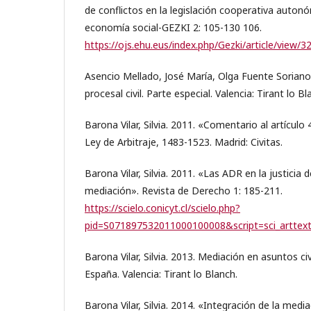
de conflictos en la legislación cooperativa auton
economía social-GEZKI 2: 105-130 106.
https://ojs.ehu.eus/index.php/Gezki/article/view/
Asencio Mellado, José María, Olga Fuente Soriano
procesal civil. Parte especial. Valencia: Tirant lo Bl
Barona Vilar, Silvia. 2011. «Comentario al artículo
Ley de Arbitraje, 1483-1523. Madrid: Civitas.
Barona Vilar, Silvia. 2011. «Las ADR en la justicia de
mediación». Revista de Derecho 1: 185-211.
https://scielo.conicyt.cl/scielo.php?
pid=S071897532011000100008&script=sci_arttex
Barona Vilar, Silvia. 2013. Mediación en asuntos ci
España. Valencia: Tirant lo Blanch.
Barona Vilar, Silvia. 2014. «Integración de la med