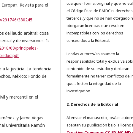
cualquier forma, original y que no vu
 Europa». Revista para el
el Código Ético de BAIDC ni derechos
terceros, y que no se han otorgado n
iew/291746/380245
otorgarán licencias que resulten
os del laudo arbitral: cosa
incompatibles con los derechos
ercial y de inversiones. 1:
concedidos a la Editorial.
/2018/08/principales-
Los/las autores/as asumen la
ilidad.pdf
responsabilidad total y exclusiva sob
 a la justicia. La tendencia
contenido de su estudio y declaran
rechos. México: Fondo de
formalmente no tener conflictos de i
que afecten la integridad de la
investigación.
vil y mercantil en el
2. Derechos de la Editorial
Giménez. y Jaime Vegas
Al enviar el manuscrito, los/las autor
rial Universitaria Ramón
aceptan su publicación bajo la licenci
Creative Commons CC BY-NC-ND 4