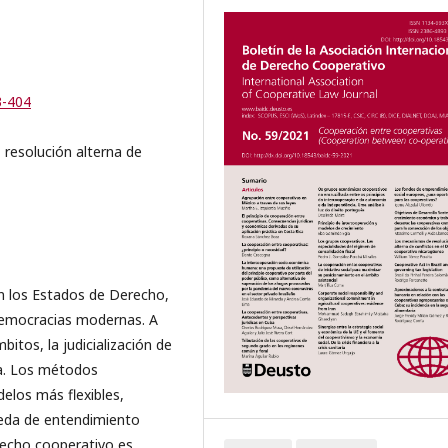
3-404
 resolución alterna de
en los Estados de Derecho,
democracias modernas. A
itos, la judicialización de
da. Los métodos
elos más flexibles,
queda de entendimiento
recho cooperativo es