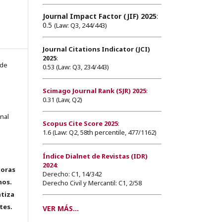
Journal Impact Factor (JIF) 2025
:
0.5
(Law: Q3, 244/443)
Journal Citations Indicator (JCI)
2025
:
 de
0.53 (Law: Q3, 234/443)
Scimago Journal Rank (SJR) 2025
:
0.31 (Law, Q2)
onal
Scopus Cite Score 2025
:
1.6 (Law: Q2, 58th percentile, 477/1162)
Índice Dialnet de Revistas (IDR)
2024
:
toras
Derecho: C1, 14/342
hos.
Derecho Civil y Mercantil: C1, 2/58
tiza
tes.
VER MÁS...