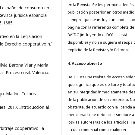
en la Revista. Se les permite además 
al español de consumo en
publicación posterior en otros medio
evista jurídica española
siempre que se incluya una nota a pi
76-1685.
página con la referencia completa de
BAIDC (incluyendo el DOI, si está
tivo en la Legislación
disponible) y no se sugiera el respal
 de Derecho cooperativo n.º
explícito de la Revista y/o Editorial.
4. Acceso abierto
lvia Barona Vilar y María
. Proceso civil. Valencia:
BAIDC es una revista de acceso abiert
que significa que es de libre y total 
en su integridad inmediatamente d
jo. Madrid: Tecnos.
de la publicación de su contenido. No
ez. 2017. Introducción al
obstante, de acuerdo con la licencia a
mencionada, se debe citar siempre a
los/las autores/as de los artículos. T
bitraje cooperativo: la
su uso comercial como cualquier