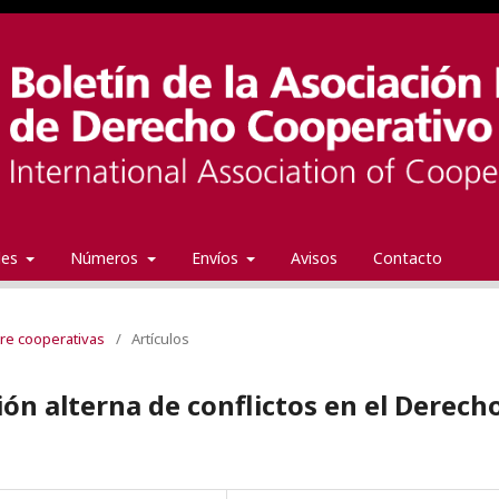
ales
Números
Envíos
Avisos
Contacto
tre cooperativas
/
Artículos
ón alterna de conflictos en el Derech