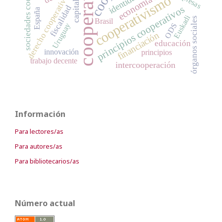
cooperativas
sociedades cooperativas
economía social
cooperativismo
derecho cooperativo
capital
fiscalidad
principios cooperativos
España
Euskadi
órganos sociales
Brasil
ODS
Uruguay
financiación
educación
innovación
principios
trabajo decente
intercooperación
Información
Para lectores/as
Para autores/as
Para bibliotecarios/as
Número actual