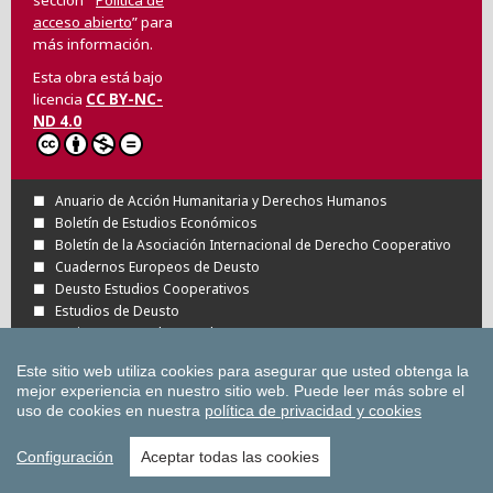
acceso abierto
” para
más información.
Esta obra está bajo
licencia
CC BY-NC-
ND 4.0
Anuario de Acción Humanitaria y Derechos Humanos
Boletín de Estudios Económicos
Boletín de la Asociación Internacional de Derecho Cooperativo
Cuadernos Europeos de Deusto
Deusto Estudios Cooperativos
Estudios de Deusto
Revista Deusto de Derechos Humanos
Tuning Journal for Higher Education
Este sitio web utiliza cookies para asegurar que usted obtenga la
Todas las Revistas Científicas de Deusto en
mejor experiencia en nuestro sitio web.
Puede leer más sobre el
OJS
uso de cookies en nuestra
política de privacidad y cookies
Todas las publicaciones de la Universidad
de Deusto
Configuración
Aceptar todas las cookies
Copyright © Universidad de Deusto