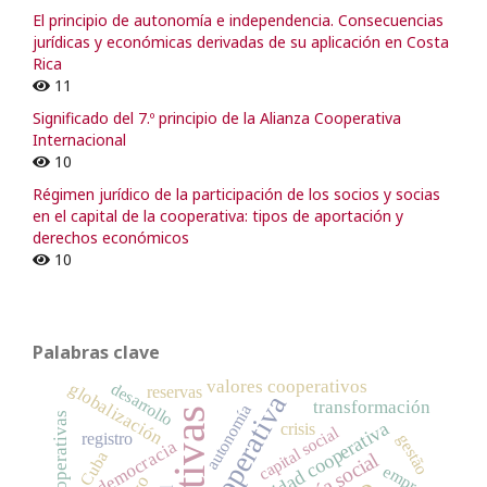
El principio de autonomía e independencia. Consecuencias
jurídicas y económicas derivadas de su aplicación en Costa
Rica
11
Significado del 7.º principio de la Alianza Cooperativa
Internacional
10
Régimen jurídico de la participación de los socios y socias
en el capital de la cooperativa: tipos de aportación y
derechos económicos
10
Palabras clave
valores cooperativos
globalización
desarrollo
reservas
cooperativa
transformación
autonomía
identidad cooperativa
crisis
capital social
registro
gestão
democracia
Cuba
empresas