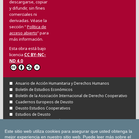
descargarse, copiar
y difundir, sin fines
comerciales ni
derivadas. Véase la
sección “
Política de
acceso abierto
” para
más información.
Esta obra está bajo
licencia
CC BY-NC-
ND 4.0
Anuario de Acción Humanitaria y Derechos Humanos
Boletín de Estudios Económicos
Boletín de la Asociación Internacional de Derecho Cooperativo
Cuadernos Europeos de Deusto
Deusto Estudios Cooperativos
Estudios de Deusto
Revista Deusto de Derechos Humanos
Tuning Journal for Higher Education
Este sitio web utiliza cookies para asegurar que usted obtenga la
Todas las Revistas Científicas de Deusto en
mejor experiencia en nuestro sitio web.
Puede leer más sobre el