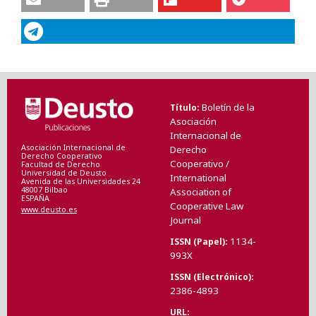
Boletín de la
Título
Asociación
Internacional de
Asociación Internacional de
Derecho
Derecho Cooperativo
Cooperativo /
Facultad de Derecho
Universidad de Deusto
International
Avenida de las Universidades 24
48007 Bilbao
Association of
ESPAÑA
Cooperative Law
www.deusto.es
Journal
1134-
ISSN (Papel)
993X
ISSN (Electrónico)
2386-4893
URL