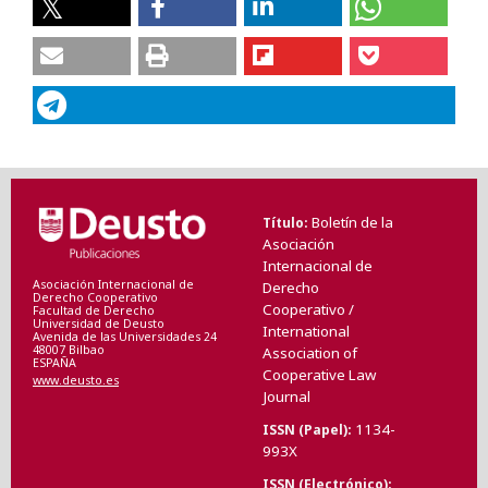
Boletín de la
Título
Asociación
Internacional de
Asociación Internacional de
Derecho
Derecho Cooperativo
Cooperativo /
Facultad de Derecho
Universidad de Deusto
International
Avenida de las Universidades 24
48007 Bilbao
Association of
ESPAÑA
Cooperative Law
www.deusto.es
Journal
1134-
ISSN (Papel)
993X
ISSN (Electrónico)