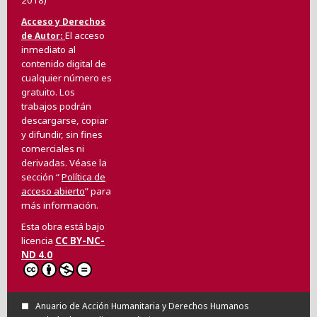
Acceso y Derechos
El acceso
de Autor
inmediato al
contenido digital de
cualquier número es
gratuito. Los
trabajos podrán
descargarse, copiar
y difundir, sin fines
comerciales ni
derivadas. Véase la
sección “
Política de
acceso abierto
” para
más información.
Esta obra está bajo
licencia
CC BY-NC-
ND 4.0
Anuario de Acción Humanitaria y Derechos Humanos