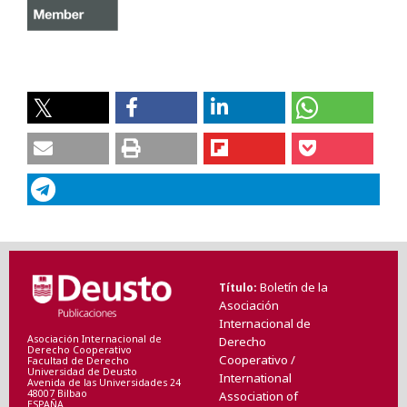
Boletín de la
Título
Asociación
Internacional de
Asociación Internacional de
Derecho
Derecho Cooperativo
Cooperativo /
Facultad de Derecho
Universidad de Deusto
International
Avenida de las Universidades 24
48007 Bilbao
Association of
ESPAÑA