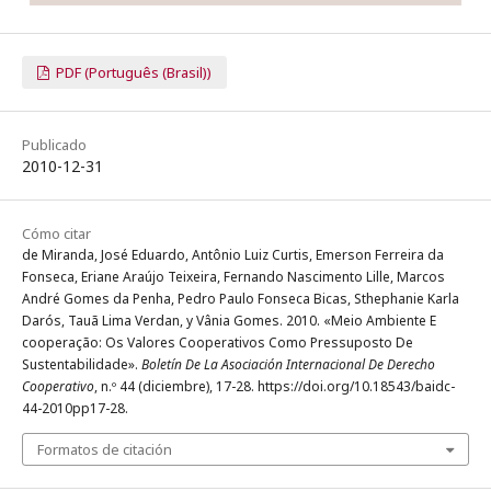
PDF (Português (Brasil))
Publicado
2010-12-31
Cómo citar
de Miranda, José Eduardo, Antônio Luiz Curtis, Emerson Ferreira da
Fonseca, Eriane Araújo Teixeira, Fernando Nascimento Lille, Marcos
André Gomes da Penha, Pedro Paulo Fonseca Bicas, Sthephanie Karla
Darós, Tauã Lima Verdan, y Vânia Gomes. 2010. «Meio Ambiente E
cooperação: Os Valores Cooperativos Como Pressuposto De
Sustentabilidade».
Boletín De La Asociación Internacional De Derecho
Cooperativo
, n.º 44 (diciembre), 17-28. https://doi.org/10.18543/baidc-
44-2010pp17-28.
Formatos de citación