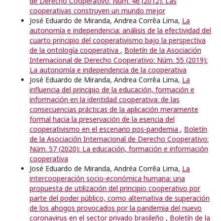
de Derecho Cooperativo: Núm. 46 (2012): Las
cooperativas construyen un mundo mejor
José Eduardo de Miranda, Andrea Corrêa Lima,
La
autonomía e independencia: análisis de la efectividad del
cuarto principio del cooperativismo bajo la perspectiva
de la ontología cooperativa
,
Boletín de la Asociación
Internacional de Derecho Cooperativo: Núm. 55 (2019):
La autonomía e independencia de la cooperativa
José Eduardo de Miranda, Andrea Corrêa Lima,
La
influencia del principio de la educación, formación e
información en la identidad cooperativa: de las
consecuencias prácticas de la aplicación meramente
formal hacia la preservación de la esencia del
cooperativismo en el escenario pos-pandemia
,
Boletín
de la Asociación Internacional de Derecho Cooperativo:
Núm. 57 (2020): La educación, formación e información
cooperativa
José Eduardo de Miranda, Andréa Corrêa Lima,
La
intercooperación socio-económica humana: una
propuesta de utilización del principio cooperativo por
parte del poder público, como alternativa de superación
de los ahogos provocados por la pandemia del nuevo
coronavirus en el sector privado brasileño
,
Boletín de la