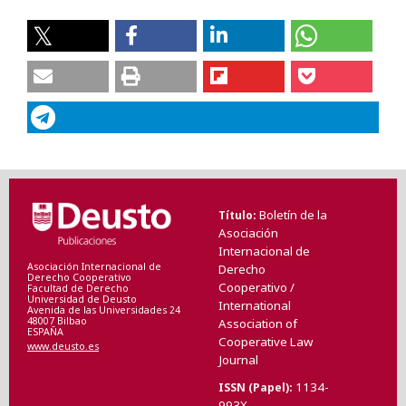
Boletín de la
Título
Asociación
Internacional de
Asociación Internacional de
Derecho
Derecho Cooperativo
Cooperativo /
Facultad de Derecho
Universidad de Deusto
International
Avenida de las Universidades 24
48007 Bilbao
Association of
ESPAÑA
Cooperative Law
www.deusto.es
Journal
1134-
ISSN (Papel)
993X