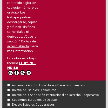
contenido digital de
cualquier número es
gratuito. Los
trabajos podrán
descargarse, copiar
y difundir, sin fines
comerciales ni
derivadas. Véase la
sección “
Política de
acceso abierto
” para
más información.
Esta obra está bajo
licencia
CC BY-NC-
ND 4.0
Anuario de Acción Humanitaria y Derechos Humanos
Boletín de Estudios Económicos
Boletín de la Asociación Internacional de Derecho Cooperativo
Cuadernos Europeos de Deusto
Deusto Estudios Cooperativos