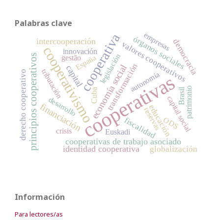
Palabras clave
empresas
cooperativa
órganos sociales
intercooperación
democracia
valores cooperativos
cooperativismo
innovación
legislación
principios cooperativos
España
gestão
transformación
economía social
capital
tributación
derecho cooperativo
autonomía
cooperativas
patrimonio
Brasil
Cuba
capital social
desarrollo
financiación
educación
reservas
ODS
fiscalidad
crisis
Euskadi
cooperativas de trabajo asociado
identidad cooperativa
globalización
Información
Para lectores/as