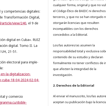
cualquier forma, original y que no vu
el Código Ético de BAIDC ni derechos
 y competencias digitales:
terceros, y que no se han otorgado n
e Transformación Digital,
otorgarán licencias que resulten
td/article/view/240
, el 9 de
incompatibles con los derechos
concedidos a la Editorial.
ón digital en Cuba». RUIZ
Los/las autores/as asumen la
ción digital. Tomo II. La
responsabilidad total y exclusiva sob
 UH, 21-51.
contenido de su estudio y declaran
ción electoral para imple-
formalmente no tener conflictos de i
de:
que afecten la integridad de la
n-la-digitalizacion-
investigación.
en-cuba-18-04-2024-02-04-
2. Derechos de la Editorial
Al enviar el manuscrito, los/las autor
tal y comercio
aceptan su publicación bajo la licenci
.granma.cu/doble-