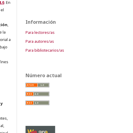
.0
. En
 el
Información
ción
,
e la
Para lectores/as
orial a
Para autores/as
abajo
Para bibliotecarios/as
e
fines
Número actual
 y
ntes,
al,