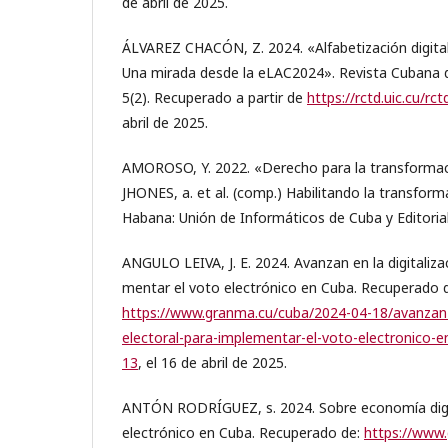
de abril de 2025.
ÁLVAREZ CHACÓN, Z. 2024. «Alfabetización digital
Una mirada desde la eLAC2024». Revista Cubana d
5(2). Recuperado a partir de
https://rctd.uic.cu/rc
abril de 2025.
AMOROSO, Y. 2022. «Derecho para la transformaci
JHONES, a. et al. (comp.) Habilitando la transforma
Habana: Unión de Informáticos de Cuba y Editorial
ANGULO LEIVA, J. E. 2024. Avanzan en la digitaliza
mentar el voto electrónico en Cuba. Recuperado 
https://www.granma.cu/cuba/2024-04-18/avanzan-e
electoral-para-implementar-el-voto-electronico-
13
, el 16 de abril de 2025.
ANTÓN RODRÍGUEZ, s. 2024. Sobre economía digi
electrónico en Cuba. Recuperado de:
https://www