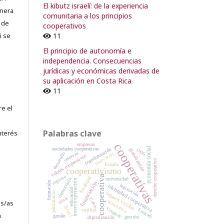
El kibutz israelí: de la experiencia
lnera
comunitaria a los principios
 de
cooperativos
11
i se
El principio de autonomía e
independencia. Consecuencias
jurídicas y económicas derivadas de
su aplicación en Costa Rica
11
re el
Palabras clave
nterés
cooperativas
empresas
economía social
sociedades cooperativas
transformación
globalización
ODS
reservas
desarrollo
innovación
valores cooperativos
derecho cooperativo
España
cooperativismo
registro
cooperativa
fiscalidad
universidad
democracia
intercooperación
financiación
formación
legislación
identidad cooperativa
educación
órganos sociales
patrimonio
crisis
Cuba
autonomía
es/as
Brasil
Uruguay
capital
Euskadi
a
gestão
gestión
digitalización