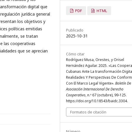
ransformación digital que
PDF
HTML
 regulación jurídica general
resentan los objetivos y
ices políticas emitidas
Publicado
2025-10-31
Finalmente, se tratan
de las cooperativas
cialidades que se aprecian
Cómo citar
Rodríguez Musa, Orestes, y Orisel
Hernández Aguilar. 2025. «Las Coopera
Cubanas Ante La transformación Digita
Realidades Y Perspectivas De Confor
Con El Marco Legal Vigente».
Boletín De
Asociación Internacional De Derecho
Cooperativo
, n.º 67 (octubre), 99-125.
https://doi.org/10.18543/baidc.3304.
Formatos de citación
Número