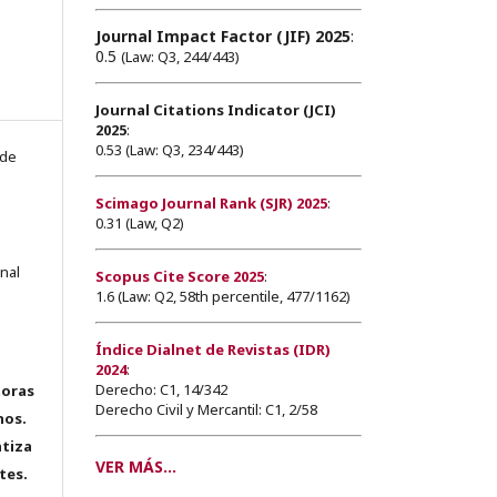
Journal Impact Factor (JIF) 2025
:
0.5
(Law: Q3, 244/443)
Journal Citations Indicator (JCI)
2025
:
0.53 (Law: Q3, 234/443)
 de
Scimago Journal Rank (SJR) 2025
:
0.31 (Law, Q2)
onal
Scopus Cite Score 2025
:
1.6 (Law: Q2, 58th percentile, 477/1162)
Índice Dialnet de Revistas (IDR)
2024
:
Derecho: C1, 14/342
toras
Derecho Civil y Mercantil: C1, 2/58
hos.
tiza
VER MÁS...
tes.