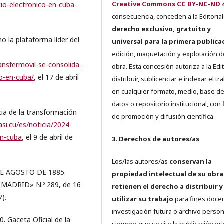
Creative Commons CC BY-NC-ND 4
io-electronico-en-cuba-
consecuencia, conceden a la Editorial
derecho exclusivo, gratuito y
 la plataforma líder del
universal para la primera publica
edición, maquetación y explotación d
ansfermovil-se-consolida-
obra. Esta concesión autoriza a la Edit
co-en-cuba/
, el 17 de abril
distribuir, sublicenciar e indexar el tr
en cualquier formato, medio, base d
datos o repositorio institucional, con 
ia de la transformación
de promoción y difusión científica.
si.cu/es/noticia/2024-
en-cuba
, el 9 de abril de
3. Derechos de autores/as
Los/las autores/as
conservan la
E AGOSTO DE 1885.
propiedad intelectual de su obra
MADRID» N.º 289, de 16
retienen el derecho a distribuir y
).
utilizar su trabajo
para fines doce
investigación futura o archivo person
Gaceta Oficial de la