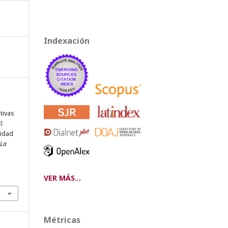
Indexación
tivas
l:
midad
 La
VER MÁS...
Métricas