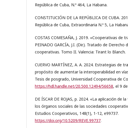
República de Cuba, N.º 464, La Habana.
CONSTITUCIÓN DE LA REPÚBLICA DE CUBA. 2019. 
República de Cuba, Extraordinaria N.º 5, La Habana:
COSTAS COMESAÑA, J. 2019. «Cooperativas de tr
PEINADO GARCÍA, J.I. (Dir.). Tratado de Derecho 
cooperativas. Tomo II. Valencia: Tirant lo Blanch.
CUERVO MARTÍNEZ, A. A. 2024. Estrategias de trans
propósito de aumentar la interoperabilidad en vía
Tesis de posgrado, Universidad Cooperativa de C
https://hdl.handle.net/20.500.12494/56658
, el 9 d
DE ÍSCAR DE ROJAS, p. 2024. «La aplicación de la 
los órganos sociales de las sociedades cooperati
Estudios Cooperativos, 148(1), 1-12, e99737.
https://doi.org/10.5209/REVE.99737
.