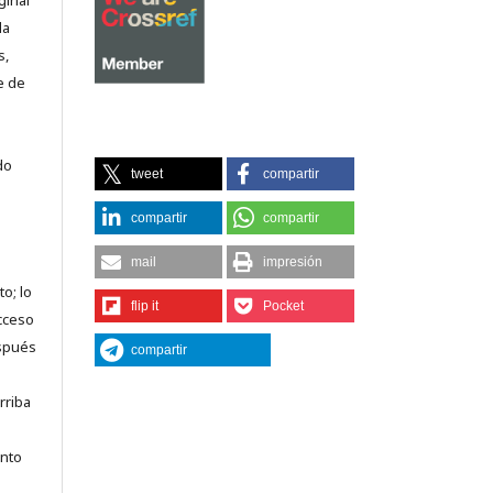
ginal
la
s,
e de
do
tweet
compartir
compartir
compartir
mail
impresión
o; lo
flip it
Pocket
acceso
espués
compartir
rriba
anto