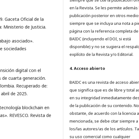
siempre que se cite la publicación ori
en la Revista. Se les permite además 
publicación posterior en otros medio
Gaceta Oficial de la
siempre que se incluya una nota a pi
 Ministerio de Justicia.
página con la referencia completa de
BAIDC (incluyendo el DOI, si está
abajo asociado».
disponible) y no se sugiera el respal
de sociedades
explícito de la Revista y/o Editorial.
4. Acceso abierto
ición digital con el
s de cuarta generación.
BAIDC es una revista de acceso abiert
olombia. Recuperado de:
que significa que es de libre y total 
e abril de 2025.
en su integridad inmediatamente d
de la publicación de su contenido. No
tecnología blockchain en
obstante, de acuerdo con la licencia a
vas». REVESCO. Revista de
mencionada, se debe citar siempre a
los/las autores/as de los artículos. T
su uso comercial como cualquier