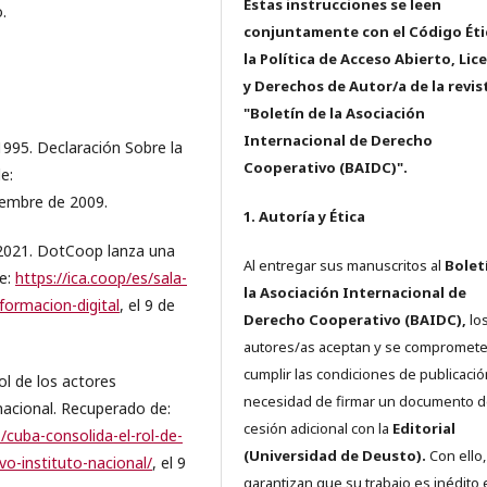
Estas instrucciones se leen
.
conjuntamente con el Código Éti
la Política de Acceso Abierto, Lic
y Derechos de Autor/a de la revis
"Boletín de la Asociación
Internacional de Derecho
5. Declaración Sobre la
Cooperativo (BAIDC)".
e:
ciembre de 2009.
1. Autoría y Ética
021. DotCoop lanza una
Al entregar sus manuscritos al
Bolet
de:
https://ica.coop/es/sala-
la Asociación Internacional de
ormacion-digital
, el 9 de
Derecho Cooperativo (BAIDC),
los
autores/as aceptan y se compromete
cumplir las condiciones de publicació
l de los actores
necesidad de firmar un documento 
nacional. Recuperado de:
cesión adicional con la
Editorial
cuba-consolida-el-rol-de-
(Universidad de Deusto).
Con ello,
o-instituto-nacional/
, el 9
garantizan que su trabajo es inédito 