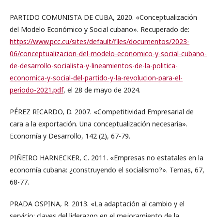
PARTIDO COMUNISTA DE CUBA, 2020. «Conceptualización
del Modelo Económico y Social cubano». Recuperado de:
https://www.pcc.cu/sites/default/files/documentos/2023-
06/conceptualizacion-del-modelo-economico-y-social-cubano-
de-desarrollo-socialista-y-lineamientos-de-la-politica-
economica-y-social-del-partido-y-la-revolucion-para-el-
periodo-2021.pdf
, el 28 de mayo de 2024.
PÉREZ RICARDO, D. 2007. «Competitividad Empresarial de
cara a la exportación. Una conceptualización necesaria».
Economía y Desarrollo, 142 (2), 67-79.
PIÑEIRO HARNECKER, C. 2011. «Empresas no estatales en la
economía cubana: ¿construyendo el socialismo?». Temas, 67,
68-77.
PRADA OSPINA, R. 2013. «La adaptación al cambio y el
servicio: claves del liderazgo en el mejoramiento de la