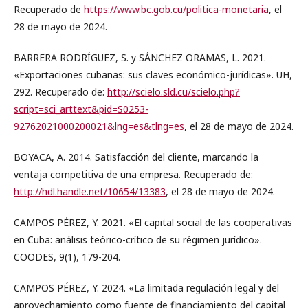
Recuperado de
https://www.bc.gob.cu/politica-monetaria
, el
28 de mayo de 2024.
BARRERA RODRÍGUEZ, S. y SÁNCHEZ ORAMAS, L. 2021.
«Exportaciones cubanas: sus claves económico-jurídicas». UH,
292. Recuperado de:
http://scielo.sld.cu/scielo.php?
script=sci_arttext&pid=S0253-
92762021000200021&lng=es&tlng=es
, el 28 de mayo de 2024.
BOYACA, A. 2014. Satisfacción del cliente, marcando la
ventaja competitiva de una empresa. Recuperado de:
http://hdl.handle.net/10654/13383
, el 28 de mayo de 2024.
CAMPOS PÉREZ, Y. 2021. «El capital social de las cooperativas
en Cuba: análisis teórico-crítico de su régimen jurídico».
COODES, 9(1), 179-204.
CAMPOS PÉREZ, Y. 2024. «La limitada regulación legal y del
aprovechamiento como fuente de financiamiento del capital