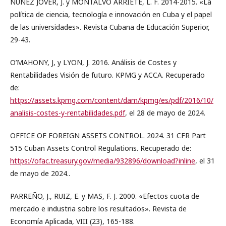
NUÑEZ JOVER, J. y MONTALVO ARRIETE, L. F. 2014-2015. «La
política de ciencia, tecnología e innovación en Cuba y el papel
de las universidades». Revista Cubana de Educación Superior,
29-43.
O’MAHONY, J, y LYON, J. 2016. Análisis de Costes y
Rentabilidades Visión de futuro. KPMG y ACCA. Recuperado
de:
https://assets.kpmg.com/content/dam/kpmg/es/pdf/2016/10/
analisis-costes-y-rentabilidades.pdf
, el 28 de mayo de 2024.
OFFICE OF FOREIGN ASSETS CONTROL. 2024. 31 CFR Part
515 Cuban Assets Control Regulations. Recuperado de:
https://ofac.treasury.gov/media/932896/download?inline
, el 31
de mayo de 2024..
PARREÑO, J., RUIZ, E. y MAS, F. J. 2000. «Efectos cuota de
mercado e industria sobre los resultados». Revista de
Economía Aplicada, VIII (23), 165-188.