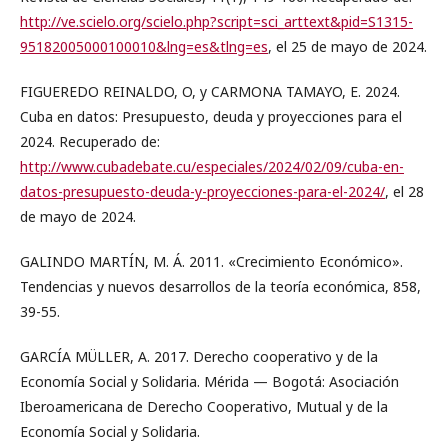
http://ve.scielo.org/scielo.php?script=sci_arttext&pid=S1315-
95182005000100010&lng=es&tlng=es
, el 25 de mayo de 2024.
FIGUEREDO REINALDO, O, y CARMONA TAMAYO, E. 2024.
Cuba en datos: Presupuesto, deuda y proyecciones para el
2024. Recuperado de:
http://www.cubadebate.cu/especiales/2024/02/09/cuba-en-
datos-presupuesto-deuda-y-proyecciones-para-el-2024/
, el 28
de mayo de 2024.
GALINDO MARTÍN, M. Á. 2011. «Crecimiento Económico».
Tendencias y nuevos desarrollos de la teoría económica, 858,
39-55.
GARCÍA MÜLLER, A. 2017. Derecho cooperativo y de la
Economía Social y Solidaria. Mérida — Bogotá: Asociación
Iberoamericana de Derecho Cooperativo, Mutual y de la
Economía Social y Solidaria.