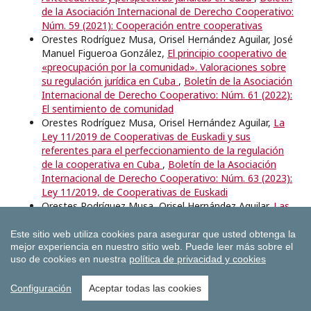
de la Asociación Internacional de Derecho Cooperativo:
Núm. 59 (2021): Cooperación entre cooperativas
Orestes Rodríguez Musa, Orisel Hernández Aguilar, José
Manuel Figueroa González,
El principio cooperativo de
«preocupación por la comunidad». Valoraciones sobre
su regulación jurídica en Cuba
,
Boletín de la Asociación
Internacional de Derecho Cooperativo: Núm. 61 (2022):
El sentimiento de comunidad
Orestes Rodríguez Musa, Orisel Hernández Aguilar,
La
Ley 11/2019 de Cooperativas de Euskadi y sus
referentes para el perfeccionamiento de la regulación
de la cooperativa en Cuba
,
Boletín de la Asociación
Internacional de Derecho Cooperativo: Núm. 63 (2023):
Ley 11/2019, de Cooperativas de Euskadi
Orestes Rodríguez Musa, Orisel Hernández Aguilar,
Las
cooperativas cubanas ante la transformación digital:
realidades y perspectivas de conformidad con el marco
Este sitio web utiliza cookies para asegurar que usted obtenga la
legal vigente
,
Boletín de la Asociación Internacional de
mejor experiencia en nuestro sitio web.
Puede leer más sobre el
uso de cookies en nuestra
política de privacidad y cookies
Derecho Cooperativo: Núm. 67 (2025)
Orestes Rodríguez Musa, Orisel Hernández Aguilar,
Realidad y perspectivas jurídicas de la dinámica orgánica
Configuración
Aceptar todas las cookies
por medios electrónicos-telemáticos en las