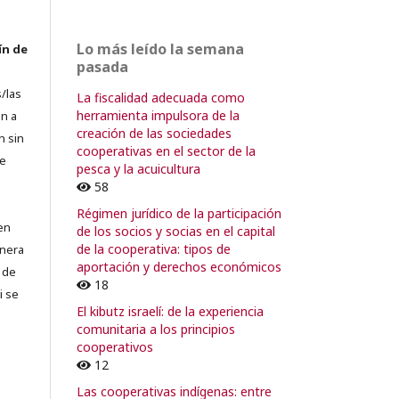
Lo más leído la semana
ín de
pasada
/las
La fiscalidad adecuada como
herramienta impulsora de la
n a
creación de las sociedades
n sin
cooperativas en el sector de la
de
pesca y la acuicultura
58
Régimen jurídico de la participación
en
de los socios y socias en el capital
de la cooperativa: tipos de
lnera
aportación y derechos económicos
 de
18
i se
El kibutz israelí: de la experiencia
comunitaria a los principios
cooperativos
12
Las cooperativas indígenas: entre