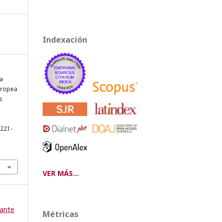
Indexación
La
uropea
s
 221-
VER MÁS...
 ante
Métricas