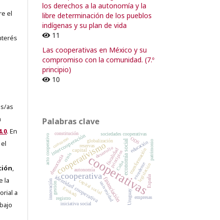
los derechos a la autonomía y la
re el
libre determinación de los pueblos
indígenas y su plan de vida
11
nterés
Las cooperativas en México y su
compromiso con la comunidad. (7.º
principio)
10
es/as
a
Palabras clave
.0
. En
constitución
sociedades cooperativas
intercooperación
acto cooperativo
consumo
ODS
economía social
globalización
patrimonio
 el
educación
cooperativismo
reservas
desarrollo
transformación
capital
fiscalidad
principios
crisis
cooperativas
democracia
Cuba
excedente
legislación
ción
,
autonomía
cooperativa
España
identidad cooperativa
financiación
e la
capital social
innovación
universidad
gestión
Euskadi
orial a
Uruguay
empresas
registro
abajo
iniciativa social
e