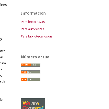
fines
Información
Para lectores/as
Para autores/as
Para bibliotecarios/as
 y
ntes,
Número actual
al,
ginal
la
s,
e de
do