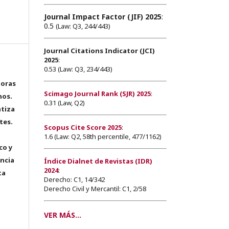
Journal Impact Factor (JIF) 2025
:
0.5
(Law: Q3, 244/443)
Journal Citations Indicator (JCI)
2025
:
0.53 (Law: Q3, 234/443)
toras
Scimago Journal Rank (SJR) 2025
:
hos.
0.31 (Law, Q2)
tiza
tes.
Scopus Cite Score 2025
:
1.6 (Law: Q2, 58th percentile, 477/1162)
co y
encia
Índice Dialnet de Revistas (IDR)
2024
:
ta
Derecho: C1, 14/342
Derecho Civil y Mercantil: C1, 2/58
VER MÁS...