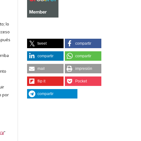
o; lo
acceso
espués
tweet
compartir
rriba
compartir
compartir
mail
impresión
anto
flip it
Pocket
uir
compartir
o por
/a
”