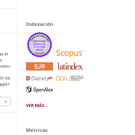
Indexación
as Al
os
usto».
 51-56.
8pp51-
VER MÁS...
Métricas