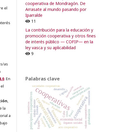
cooperativa de Mondragón. De
re el
Arrasate al mundo pasando por
Iparralde
11
nterés
La contribución para la educación y
promoción cooperativa y otros fines
de interés público — COFIP— en la
ley vasca y su aplicabilidad
9
es/as
a
Palabras clave
.0
. En
 el
sociedades cooperativas
reservas
cooperativas
innovación
intercooperación
integración
desarrollo
capital
constitución
principios cooperativos
formación
cooperativa
cooperativismo
ción
,
registro
trabajo decente
educación
incentivos
valores cooperativos
fiscalidad
Euskadi
e la
transformación
globalización
financiación
Brasil
crisis
Cuba
democracia
orial a
universidad
economía social
Uruguay
abajo
España
órganos sociales
acto cooperativo
e