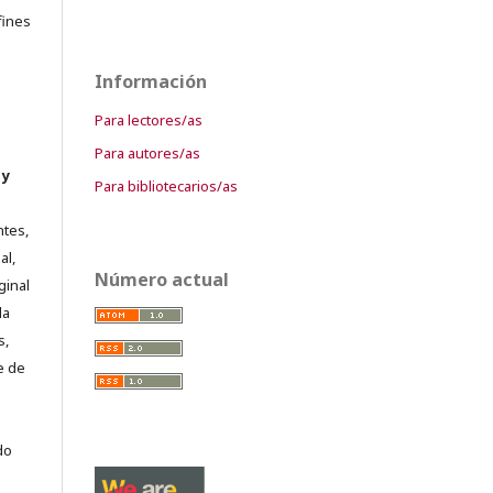
fines
Información
Para lectores/as
Para autores/as
 y
Para bibliotecarios/as
ntes,
al,
Número actual
ginal
la
s,
e de
do