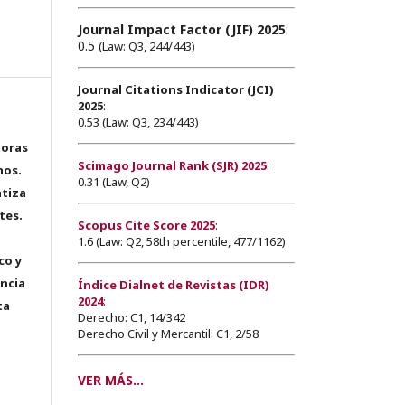
Journal Impact Factor (JIF) 2025
:
0.5
(Law: Q3, 244/443)
Journal Citations Indicator (JCI)
2025
:
0.53 (Law: Q3, 234/443)
toras
Scimago Journal Rank (SJR) 2025
:
hos.
0.31 (Law, Q2)
tiza
tes.
Scopus Cite Score 2025
:
1.6 (Law: Q2, 58th percentile, 477/1162)
co y
encia
Índice Dialnet de Revistas (IDR)
2024
:
ta
Derecho: C1, 14/342
Derecho Civil y Mercantil: C1, 2/58
VER MÁS...