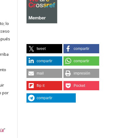
o; lo
acceso
espués
tweet
compartir
rriba
compartir
compartir
anto
mail
impresión
uir
flip it
Pocket
o por
compartir
/a
”