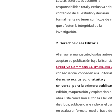
Los/las autores/as asumen la
responsabilidad total y exclusiva sob
contenido de su estudio y declaran
formalmente no tener conflictos de i
que afecten la integridad de la
investigación.
2. Derechos de la Editorial
Al enviar el manuscrito, los/las autor
aceptan su publicación bajo la licenci
Creative Commons CC BY-NC-ND 4
consecuencia, conceden a la Editorial
derecho exclusivo, gratuito y
universal para la primera publica
edición, maquetación y explotación d
obra. Esta concesión autoriza a la Edit
distribuir, sublicenciar e indexar el tr
en cualquier formato, medio, base d