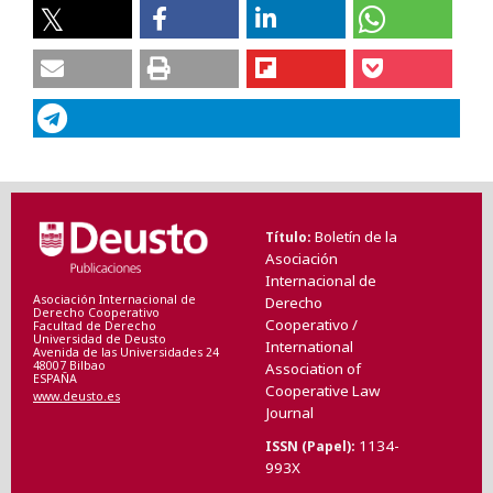
Boletín de la
Título
Asociación
Internacional de
Asociación Internacional de
Derecho
Derecho Cooperativo
Cooperativo /
Facultad de Derecho
Universidad de Deusto
International
Avenida de las Universidades 24
48007 Bilbao
Association of
ESPAÑA
Cooperative Law
www.deusto.es
Journal
1134-
ISSN (Papel)
993X