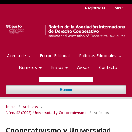
Registrarse
Entrar
Acerca de
Equipo Editorial
Políticas Editoriales
Números
Envíos
Avisos
Contacto
Buscar
Inicio
/
Archivos
/
Núm. 42 (2008): Universidad y Cooperativismo
/
Artículos
Cooperativismo y Universidad