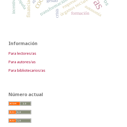
financiación
órganos sociales
incentivos
España
transformación
empresas
gestão
autonomía
crisis
formación
Información
Para lectores/as
Para autores/as
Para bibliotecarios/as
Número actual