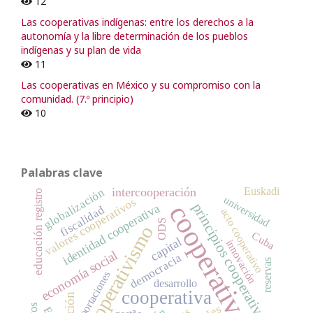
12
Las cooperativas indígenas: entre los derechos a la
autonomía y la libre determinación de los pueblos
indígenas y su plan de vida
11
Las cooperativas en México y su compromiso con la
comunidad. (7.º principio)
10
Palabras clave
Euskadi
intercooperación
globalización
registro
universidad
valores cooperativos
cooperativas
principios cooperativos
identidad cooperativa
fiscalidad
acto cooperativo
ODS
cooperativismo
educación
Cuba
capital
innovación
economía social
democracia
reservas
aportaciones
desarrollo
cooperativa