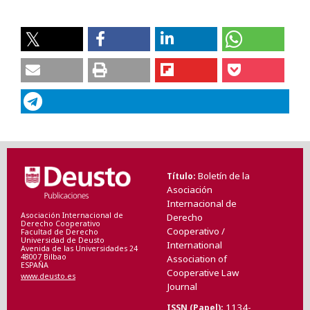
Boletín de la
Título
Asociación
Internacional de
Asociación Internacional de
Derecho
Derecho Cooperativo
Cooperativo /
Facultad de Derecho
Universidad de Deusto
International
Avenida de las Universidades 24
48007 Bilbao
Association of
ESPAÑA
Cooperative Law
www.deusto.es
Journal
1134-
ISSN (Papel)