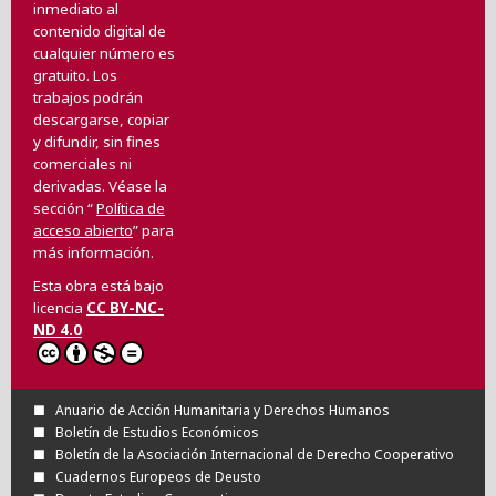
inmediato al
contenido digital de
cualquier número es
gratuito. Los
trabajos podrán
descargarse, copiar
y difundir, sin fines
comerciales ni
derivadas. Véase la
sección “
Política de
acceso abierto
” para
más información.
Esta obra está bajo
licencia
CC BY-NC-
ND 4.0
Anuario de Acción Humanitaria y Derechos Humanos
Boletín de Estudios Económicos
Boletín de la Asociación Internacional de Derecho Cooperativo
Cuadernos Europeos de Deusto